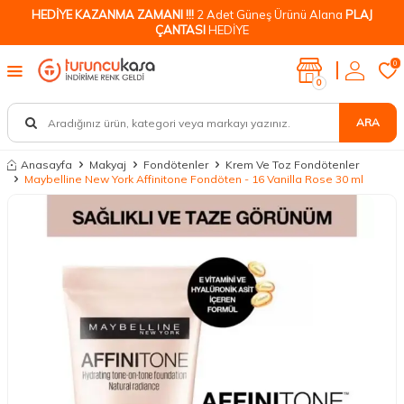
HEDİYE KAZANMA ZAMANI !!!
2 Adet Güneş Ürünü Alana
PLAJ
ÇANTASI
HEDİYE
0
0
ARA
Anasayfa
Makyaj
Fondötenler
Krem Ve Toz Fondötenler
Maybelline New York Affinitone Fondöten - 16 Vanilla Rose 30 ml