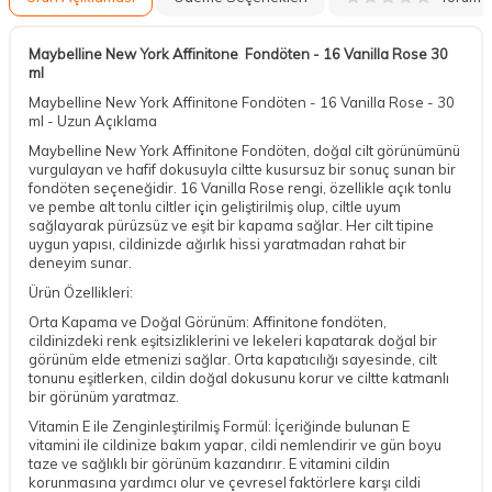
Maybelline New York Affinitone Fondöten - 16 Vanilla Rose 30
ml
Maybelline New York Affinitone Fondöten - 16 Vanilla Rose - 30
ml - Uzun Açıklama
Maybelline New York Affinitone Fondöten, doğal cilt görünümünü
vurgulayan ve hafif dokusuyla ciltte kusursuz bir sonuç sunan bir
fondöten seçeneğidir. 16 Vanilla Rose rengi, özellikle açık tonlu
ve pembe alt tonlu ciltler için geliştirilmiş olup, ciltle uyum
sağlayarak pürüzsüz ve eşit bir kapama sağlar. Her cilt tipine
uygun yapısı, cildinizde ağırlık hissi yaratmadan rahat bir
deneyim sunar.
Ürün Özellikleri:
Orta Kapama ve Doğal Görünüm: Affinitone fondöten,
cildinizdeki renk eşitsizliklerini ve lekeleri kapatarak doğal bir
görünüm elde etmenizi sağlar. Orta kapatıcılığı sayesinde, cilt
tonunu eşitlerken, cildin doğal dokusunu korur ve ciltte katmanlı
bir görünüm yaratmaz.
Vitamin E ile Zenginleştirilmiş Formül: İçeriğinde bulunan E
vitamini ile cildinize bakım yapar, cildi nemlendirir ve gün boyu
taze ve sağlıklı bir görünüm kazandırır. E vitamini cildin
korunmasına yardımcı olur ve çevresel faktörlere karşı cildi