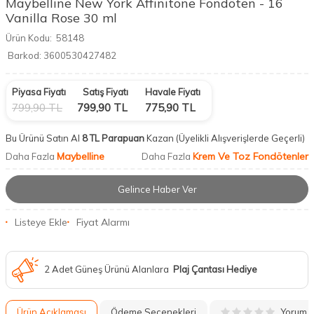
Maybelline New York Affinitone Fondöten - 16
Vanilla Rose 30 ml
Ürün Kodu:
58148
Barkod:
3600530427482
Piyasa Fiyatı
Satış Fiyatı
Havale Fiyatı
799,90
TL
799,90
TL
775,90
TL
Bu Ürünü Satın Al
8 TL Parapuan
Kazan
(Üyelikli Alışverişlerde Geçerli)
Maybelline
Krem Ve Toz Fondötenler
Daha Fazla
Daha Fazla
Gelince Haber Ver
Listeye Ekle
Fiyat Alarmı
2 Adet Güneş Ürünü Alanlara
Plaj Çantası Hediye
Yorum
Ürün Açıklaması
Ödeme Seçenekleri