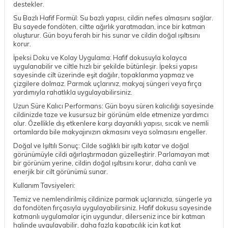
destekler.
Su Bazlı Hafif Formül: Su bazlı yapısı, cildin nefes almasını sağlar.
Bu sayede fondöten, ciltte ağırlık yaratmadan, ince bir katman
oluşturur. Gün boyu ferah bir his sunar ve cildin doğal ışıltısını
korur.
İpeksi Doku ve Kolay Uygulama: Hafif dokusuyla kolayca
uygulanabilir ve ciltle hızlı bir şekilde bütünleşir. İpeksi yapısı
sayesinde cilt üzerinde eşit dağılır, topaklanma yapmaz ve
çizgilere dolmaz. Parmak uçlarınız, makyaj süngeri veya fırça
yardımıyla rahatlıkla uygulayabilirsiniz.
Uzun Süre Kalıcı Performans: Gün boyu süren kalıcılığı sayesinde
cildinizde taze ve kusursuz bir görünüm elde etmenize yardımcı
olur. Özellikle dış etkenlere karşı dayanıklı yapısı, sıcak ve nemli
ortamlarda bile makyajınızın akmasını veya solmasını engeller.
Doğal ve Işıltılı Sonuç: Cilde sağlıklı bir ışıltı katar ve doğal
görünümüyle cildi ağırlaştırmadan güzelleştirir. Parlamayan mat
bir görünüm yerine, cildin doğal ışıltısını korur, daha canlı ve
enerjik bir cilt görünümü sunar.
Kullanım Tavsiyeleri:
Temiz ve nemlendirilmiş cildinize parmak uçlarınızla, süngerle ya
da fondöten fırçasıyla uygulayabilirsiniz. Hafif dokusu sayesinde
katmanlı uygulamalar için uygundur, dilerseniz ince bir katman
halinde uygulayabilir, daha fazla kapatıcılık için kat kat