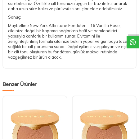
sürebilirsiniz. Özellikle cilt tonunuza uygun bir baz ile kullanarak
daha uzun süre kalıcı ve pürüzsüz sonuçlar elde edebilirsiniz.
Sonuç:
DESTEK
Maybelline New York Affinitone Fondöten - 16 Vanilla Rose,
cildinize doğal bir kapama sağlarken hafif ve nemlendirici
yapısıyla konforlu bir kullanım sunar. E vitamini ile
zenginleştirilmiş formülü cildinize bakım yapar ve gün boyu taze,
sağlıklı bir cilt görünümü sunar. Doğal ışıltınızı vurgulayan ve eşit
bir cilt tonu oluşturan bu fondöten, günlük makyaj rutininde
vazgeçilmez bir ürün olacak.
Benzer Ürünler