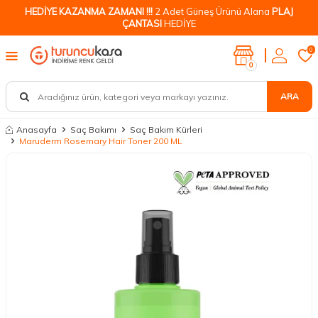
HEDİYE KAZANMA ZAMANI !!!
2 Adet Güneş Ürünü Alana
PLAJ
ÇANTASI
HEDİYE
0
0
ARA
Anasayfa
Saç Bakımı
Saç Bakım Kürleri
Maruderm Rosemary Hair Toner 200 ML