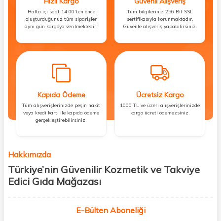
Hızlı Kargo
Güvenli Alışveriş
Hafta içi saat 14:00’ten önce
Tüm bilgileriniz 256 Bit SSL
oluşturduğunuz tüm siparişler
sertifikasıyla korunmaktadır.
aynı gün kargoya verilmektedir.
Güvenle alışveriş yapabilirsiniz.
Kapıda Ödeme
Ücretsiz Kargo
Tüm alışverişlerinizde peşin nakit
1000 TL ve üzeri alışverişlerinizde
veya kredi kartı ile kapıda ödeme
kargo ücreti ödemezsiniz.
gerçekleştirebilirsiniz.
Hakkımızda
Türkiye’nin Güvenilir Kozmetik ve Takviye
Edici Gıda Mağazası
Güzellik, sağlık ve iyi hissetmek herkesin hakkı! Biz de bu vizyonla, hem
kişisel bakım hem de takviye edici gıda ürünlerini sizlerle
E-Bülten Aboneliği
buluşturuyoruz. Artık mağaza mağaza dolaşmanıza gerek yok;