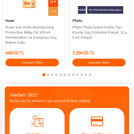
Nuxe
Phyto
Nuxe Sun Huile Moisturising
Phyto Phytocyane Kadın Tipi
Protective Milky Oil 100 ml
Kronik Saç Dökülme Karşıtı 12 x
Nemlendirici ve Koruyucu Saç
5 ml Ampul
Bakım Sütü
468,00
TL
3.284,93
TL
Sepete Ekle
Sepete Ekle
Neden Biz?
Bizleri tercih etmeniz için geçerli birkaç sebep.