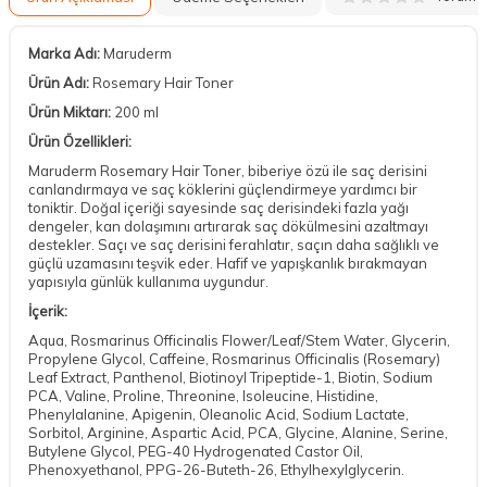
Marka Adı:
Maruderm
Ürün Adı:
Rosemary Hair Toner
Ürün Miktarı:
200 ml
Ürün Özellikleri:
Maruderm Rosemary Hair Toner, biberiye özü ile saç derisini
canlandırmaya ve saç köklerini güçlendirmeye yardımcı bir
toniktir. Doğal içeriği sayesinde saç derisindeki fazla yağı
dengeler, kan dolaşımını artırarak saç dökülmesini azaltmayı
destekler. Saçı ve saç derisini ferahlatır, saçın daha sağlıklı ve
güçlü uzamasını teşvik eder. Hafif ve yapışkanlık bırakmayan
yapısıyla günlük kullanıma uygundur.
İçerik:
Aqua, Rosmarinus Officinalis Flower/Leaf/Stem Water, Glycerin,
Propylene Glycol, Caffeine, Rosmarinus Officinalis (Rosemary)
Leaf Extract, Panthenol, Biotinoyl Tripeptide-1, Biotin, Sodium
PCA, Valine, Proline, Threonine, Isoleucine, Histidine,
Phenylalanine, Apigenin, Oleanolic Acid, Sodium Lactate,
Sorbitol, Arginine, Aspartic Acid, PCA, Glycine, Alanine, Serine,
Butylene Glycol, PEG-40 Hydrogenated Castor Oil,
Phenoxyethanol, PPG-26-Buteth-26, Ethylhexylglycerin.