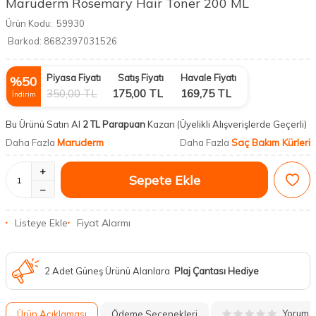
Maruderm Rosemary Hair Toner 200 ML
Ürün Kodu:
59930
Barkod:
8682397031526
Piyasa Fiyatı
Satış Fiyatı
Havale Fiyatı
%
50
350,00
TL
175,00
TL
169,75
TL
İndirim
Bu Ürünü Satın Al
2 TL Parapuan
Kazan
(Üyelikli Alışverişlerde Geçerli)
Maruderm
Saç Bakım Kürleri
Daha Fazla
Daha Fazla
Sepete Ekle
Listeye Ekle
Fiyat Alarmı
2 Adet Güneş Ürünü Alanlara
Plaj Çantası Hediye
Yorum
Ürün Açıklaması
Ödeme Seçenekleri