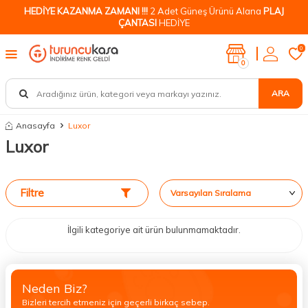
HEDİYE KAZANMA ZAMANI !!!
2 Adet Güneş Ürünü Alana
PLAJ
ÇANTASI
HEDİYE
0
0
ARA
Anasayfa
Luxor
Luxor
Filtre
İlgili kategoriye ait ürün bulunmamaktadır.
Neden Biz?
Bizleri tercih etmeniz için geçerli birkaç sebep.