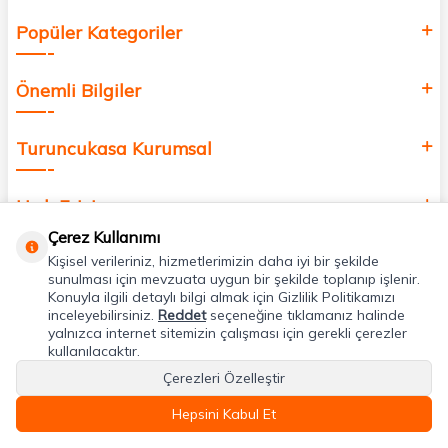
Popüler Kategoriler
Önemli Bilgiler
Turuncukasa Kurumsal
Hızlı Erişim
Çerez Kullanımı
Kişisel verileriniz, hizmetlerimizin daha iyi bir şekilde
Uygulamalarımız
sunulması için mevzuata uygun bir şekilde toplanıp işlenir.
Konuyla ilgili detaylı bilgi almak için Gizlilik Politikamızı
inceleyebilirsiniz.
Reddet
seçeneğine tıklamanız halinde
Adres & İletişim
yalnızca internet sitemizin çalışması için gerekli çerezler
kullanılacaktır.
Çerezleri Özelleştir
Hepsini Kabul Et