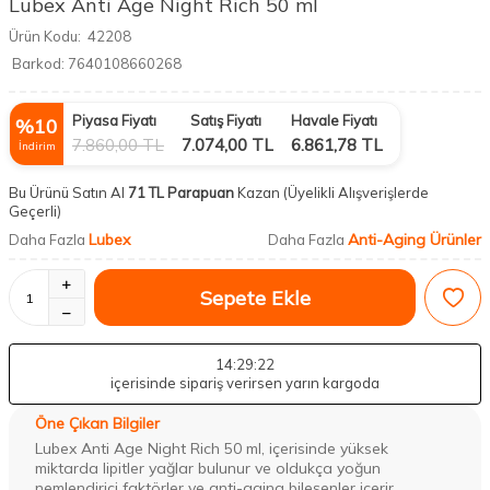
Lubex Anti Age Night Rich 50 ml
Ürün Kodu:
42208
Barkod:
7640108660268
Piyasa Fiyatı
Satış Fiyatı
Havale Fiyatı
%
10
7.860,00
TL
7.074,00
TL
6.861,78
TL
İndirim
Bu Ürünü Satın Al
71 TL Parapuan
Kazan
(Üyelikli Alışverişlerde
Geçerli)
Lubex
Anti-Aging Ürünler
Daha Fazla
Daha Fazla
Sepete Ekle
14
:29
:22
içerisinde sipariş verirsen yarın kargoda
Öne Çıkan Bilgiler
Lubex Anti Age Night Rich 50 ml, içerisinde yüksek
miktarda lipitler yağlar bulunur ve oldukça yoğun
nemlendirici faktörler ve anti-aging bileşenler içerir.