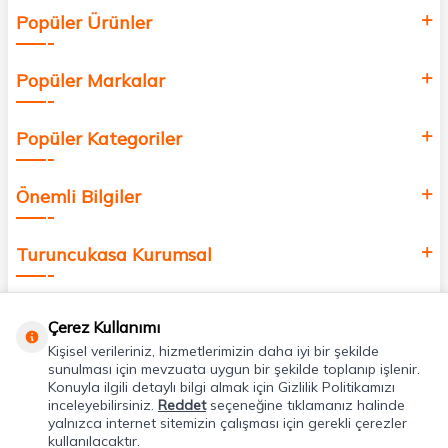
Siz de kendinizi yenilemek, sağlığınızı desteklemek ve güzelliğinize
Popüler Ürünler
değer katmak için bize katılın!
Popüler Markalar
Popüler Kategoriler
Önemli Bilgiler
Turuncukasa Kurumsal
Hızlı Erişim
Çerez Kullanımı
Kişisel verileriniz, hizmetlerimizin daha iyi bir şekilde
Uygulamalarımız
sunulması için mevzuata uygun bir şekilde toplanıp işlenir.
Konuyla ilgili detaylı bilgi almak için Gizlilik Politikamızı
inceleyebilirsiniz.
Reddet
seçeneğine tıklamanız halinde
yalnızca internet sitemizin çalışması için gerekli çerezler
Adres & İletişim
kullanılacaktır.