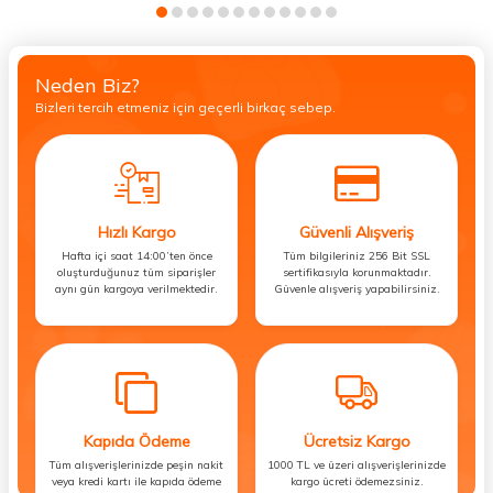
Neden Biz?
Bizleri tercih etmeniz için geçerli birkaç sebep.
Hızlı Kargo
Güvenli Alışveriş
Hafta içi saat 14:00’ten önce
Tüm bilgileriniz 256 Bit SSL
oluşturduğunuz tüm siparişler
sertifikasıyla korunmaktadır.
aynı gün kargoya verilmektedir.
Güvenle alışveriş yapabilirsiniz.
Kapıda Ödeme
Ücretsiz Kargo
Tüm alışverişlerinizde peşin nakit
1000 TL ve üzeri alışverişlerinizde
veya kredi kartı ile kapıda ödeme
kargo ücreti ödemezsiniz.