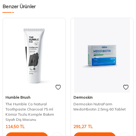
Benzer Ürünler
Humble Brush
Dermoskin
The Humble Co Natural
Dermoskin NutraFarm
Toothpaste Charcoal 75 ml
MedoHbiotin 2,5mg 60 Tablet
Kömür Tozlu Komple Bakım
Siyah Diş Macunu
DESTEK
114,50
TL
291,27
TL