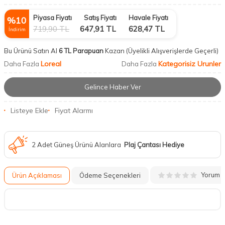
Piyasa Fiyatı
Satış Fiyatı
Havale Fiyatı
%
10
719,90
TL
647,91
TL
628,47
TL
İndirim
Bu Ürünü Satın Al
6 TL Parapuan
Kazan
(Üyelikli Alışverişlerde Geçerli)
Loreal
Kategorisiz Urunler
Daha Fazla
Daha Fazla
Gelince Haber Ver
Listeye Ekle
Fiyat Alarmı
2 Adet Güneş Ürünü Alanlara
Plaj Çantası Hediye
Yorum
Ürün Açıklaması
Ödeme Seçenekleri