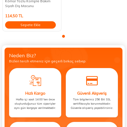
Kömür Tozlu Komple Bakım
Siyah Diş Macunu
114,50
TL
Sepete Ekle
Neden Biz?
Bizleri tercih etmeniz için geçerli birkaç sebep.
Hızlı Kargo
Güvenli Alışveriş
Hafta içi saat 14:00’ten önce
Tüm bilgileriniz 256 Bit SSL
oluşturduğunuz tüm siparişler
sertifikasıyla korunmaktadır.
aynı gün kargoya verilmektedir.
Güvenle alışveriş yapabilirsiniz.