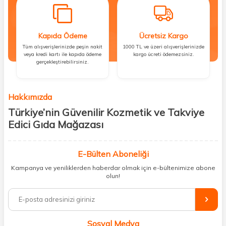
Kapıda Ödeme
Ücretsiz Kargo
Tüm alışverişlerinizde peşin nakit
1000 TL ve üzeri alışverişlerinizde
veya kredi kartı ile kapıda ödeme
kargo ücreti ödemezsiniz.
gerçekleştirebilirsiniz.
Hakkımızda
Türkiye’nin Güvenilir Kozmetik ve Takviye
Edici Gıda Mağazası
Güzellik, sağlık ve iyi hissetmek herkesin hakkı! Biz de bu vizyonla, hem
kişisel bakım hem de takviye edici gıda ürünlerini sizlerle
E-Bülten Aboneliği
buluşturuyoruz. Artık mağaza mağaza dolaşmanıza gerek yok;
Kampanya ve yeniliklerden haberdar olmak için e-bültenimize abone
ihtiyacınız olan her şeyi tek bir çatı altında topluyor ve kapınıza kadar
olun!
güvenle ulaştırıyoruz.
%100 orijinal kozmetik ve sağlık ürünleriyle güzelliğinizi tamamlayabilir,
vücudunuzu desteklemek için güvenilir takviye edici gıdalara
ulaşabilirsiniz. Cilt bakımından saç bakımına, makyajdan vitamin ve
Sosyal Medya