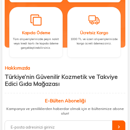
Kapıda Ödeme
Ücretsiz Kargo
Tüm alışverişlerinizde peşin nakit
1000 TL ve üzeri alışverişlerinizde
veya kredi kartı ile kapıda ödeme
kargo ücreti ödemezsiniz.
gerçekleştirebilirsiniz.
Hakkımızda
Türkiye’nin Güvenilir Kozmetik ve Takviye
Edici Gıda Mağazası
Güzellik, sağlık ve iyi hissetmek herkesin hakkı! Biz de bu vizyonla, hem
kişisel bakım hem de takviye edici gıda ürünlerini sizlerle
E-Bülten Aboneliği
buluşturuyoruz. Artık mağaza mağaza dolaşmanıza gerek yok;
Kampanya ve yeniliklerden haberdar olmak için e-bültenimize abone
ihtiyacınız olan her şeyi tek bir çatı altında topluyor ve kapınıza kadar
olun!
güvenle ulaştırıyoruz.
%100 orijinal kozmetik ve sağlık ürünleriyle güzelliğinizi tamamlayabilir,