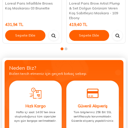
Loreal Paris Infaillible Brows
Loreal Paris Brow Artist Plump
Kaş Maskarası 03 Brunette
& Set Dolgun Görünüm Veren
Kaş Sabitleyici Maskara - 109
Ebony
431,94
TL
419,40
TL
Sepete Ekle
Sepete Ekle
Neden Biz?
Bizleri tercih etmeniz için geçerli birkaç sebep.
Hızlı Kargo
Güvenli Alışveriş
Hafta içi saat 14:00’ten önce
Tüm bilgileriniz 256 Bit SSL
oluşturduğunuz tüm siparişler
sertifikasıyla korunmaktadır.
aynı gün kargoya verilmektedir.
Güvenle alışveriş yapabilirsiniz.