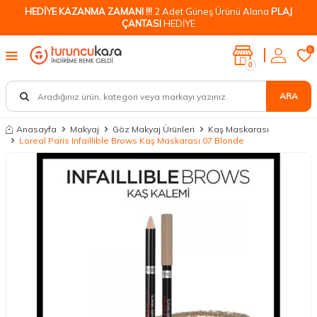
HEDİYE KAZANMA ZAMANI !!!
2 Adet Güneş Ürünü Alana
PLAJ
ÇANTASI
HEDİYE
0
0
ARA
Anasayfa
Makyaj
Göz Makyaj Ürünleri
Kaş Maskarası
Loreal Paris Infaillible Brows Kaş Maskarası 07 Blonde