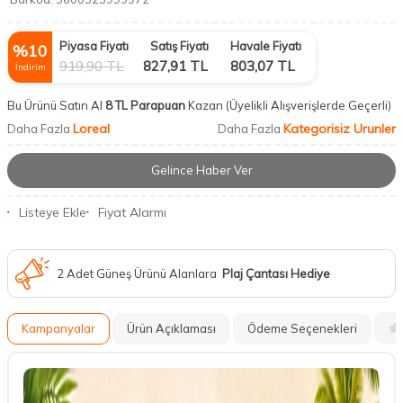
Piyasa Fiyatı
Satış Fiyatı
Havale Fiyatı
%
10
919,90
TL
827,91
TL
803,07
TL
İndirim
Bu Ürünü Satın Al
8 TL Parapuan
Kazan
(Üyelikli Alışverişlerde Geçerli)
Loreal
Kategorisiz Urunler
Daha Fazla
Daha Fazla
Gelince Haber Ver
Listeye Ekle
Fiyat Alarmı
2 Adet Güneş Ürünü Alanlara
Plaj Çantası Hediye
Kampanyalar
Ürün Açıklaması
Ödeme Seçenekleri