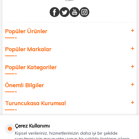
Müşteri memnuniyetini ön planda tutarak, en kaliteli markaları sizlerle
buluşturuyor ve online alışveriş deneyiminizi en iyi hale getiriyoruz.
Sağlık, güzellik ve iyi yaşam için aradığınız her şey burada!
Siz de kendinizi yenilemek, sağlığınızı desteklemek ve güzelliğinize
Popüler Ürünler
değer katmak için bize katılın!
Popüler Markalar
Popüler Kategoriler
Önemli Bilgiler
Turuncukasa Kurumsal
Hızlı Erişim
Çerez Kullanımı
Kişisel verileriniz, hizmetlerimizin daha iyi bir şekilde
sunulması için mevzuata uygun bir şekilde toplanıp işlenir.