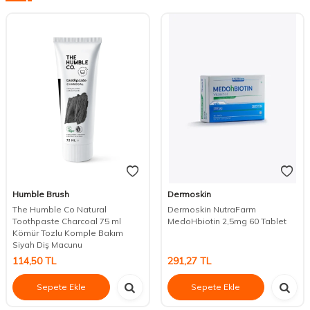
Humble Brush
Dermoskin
The Humble Co Natural
Dermoskin NutraFarm
Toothpaste Charcoal 75 ml
MedoHbiotin 2,5mg 60 Tablet
Kömür Tozlu Komple Bakım
Siyah Diş Macunu
114,50
TL
291,27
TL
Sepete Ekle
Sepete Ekle