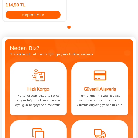
114,50
TL
Sepete Ekle
Neden Biz?
Bizleri tercih etmeniz için geçerli birkaç sebep.
Hızlı Kargo
Güvenli Alışveriş
Hafta içi saat 14:00’ten önce
Tüm bilgileriniz 256 Bit SSL
oluşturduğunuz tüm siparişler
sertifikasıyla korunmaktadır.
aynı gün kargoya verilmektedir.
Güvenle alışveriş yapabilirsiniz.