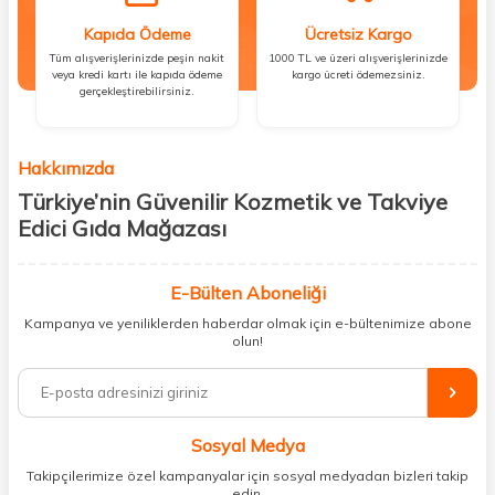
Kapıda Ödeme
Ücretsiz Kargo
Tüm alışverişlerinizde peşin nakit
1000 TL ve üzeri alışverişlerinizde
veya kredi kartı ile kapıda ödeme
kargo ücreti ödemezsiniz.
gerçekleştirebilirsiniz.
Hakkımızda
Türkiye’nin Güvenilir Kozmetik ve Takviye
Edici Gıda Mağazası
Güzellik, sağlık ve iyi hissetmek herkesin hakkı! Biz de bu vizyonla, hem
kişisel bakım hem de takviye edici gıda ürünlerini sizlerle
E-Bülten Aboneliği
buluşturuyoruz. Artık mağaza mağaza dolaşmanıza gerek yok;
Kampanya ve yeniliklerden haberdar olmak için e-bültenimize abone
ihtiyacınız olan her şeyi tek bir çatı altında topluyor ve kapınıza kadar
olun!
güvenle ulaştırıyoruz.
%100 orijinal kozmetik ve sağlık ürünleriyle güzelliğinizi tamamlayabilir,
vücudunuzu desteklemek için güvenilir takviye edici gıdalara
ulaşabilirsiniz. Cilt bakımından saç bakımına, makyajdan vitamin ve
Sosyal Medya
minerallere kadar binlerce ürünü uygun fiyat ve hızlı kargo avantajıyla
sunuyoruz.
Takipçilerimize özel kampanyalar için sosyal medyadan bizleri takip
edin.