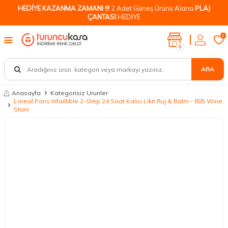
HEDİYE KAZANMA ZAMANI !!!
2 Adet Güneş Ürünü Alana
PLAJ
ÇANTASI
HEDİYE
0
0
ARA
Anasayfa
Kategorisiz Urunler
Loreal Paris Infaillible 2-Step 24 Saat Kalıcı Likit Ruj & Balm - 805 Wine
Stain