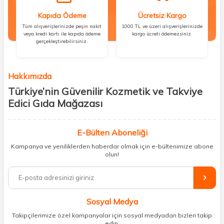
Kapıda Ödeme
Ücretsiz Kargo
Tüm alışverişlerinizde peşin nakit
1000 TL ve üzeri alışverişlerinizde
veya kredi kartı ile kapıda ödeme
kargo ücreti ödemezsiniz.
gerçekleştirebilirsiniz.
Hakkımızda
Türkiye’nin Güvenilir Kozmetik ve Takviye
Edici Gıda Mağazası
Güzellik, sağlık ve iyi hissetmek herkesin hakkı! Biz de bu vizyonla, hem
kişisel bakım hem de takviye edici gıda ürünlerini sizlerle
E-Bülten Aboneliği
buluşturuyoruz. Artık mağaza mağaza dolaşmanıza gerek yok;
Kampanya ve yeniliklerden haberdar olmak için e-bültenimize abone
ihtiyacınız olan her şeyi tek bir çatı altında topluyor ve kapınıza kadar
olun!
güvenle ulaştırıyoruz.
%100 orijinal kozmetik ve sağlık ürünleriyle güzelliğinizi tamamlayabilir,
vücudunuzu desteklemek için güvenilir takviye edici gıdalara
ulaşabilirsiniz. Cilt bakımından saç bakımına, makyajdan vitamin ve
Sosyal Medya
minerallere kadar binlerce ürünü uygun fiyat ve hızlı kargo avantajıyla
sunuyoruz.
Takipçilerimize özel kampanyalar için sosyal medyadan bizleri takip
edin.