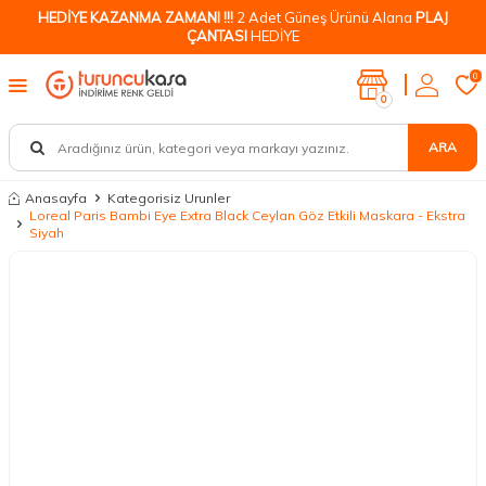
HEDİYE KAZANMA ZAMANI !!!
2 Adet Güneş Ürünü Alana
PLAJ
ÇANTASI
HEDİYE
0
0
ARA
Anasayfa
Kategorisiz Urunler
Loreal Paris Bambi Eye Extra Black Ceylan Göz Etkili Maskara - Ekstra
Siyah