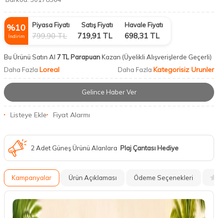
Piyasa Fiyatı
Satış Fiyatı
Havale Fiyatı
%
10
799,90
TL
719,91
TL
698,31
TL
İndirim
Bu Ürünü Satın Al
7 TL Parapuan
Kazan
(Üyelikli Alışverişlerde Geçerli)
Loreal
Kategorisiz Urunler
Daha Fazla
Daha Fazla
Gelince Haber Ver
Listeye Ekle
Fiyat Alarmı
2 Adet Güneş Ürünü Alanlara
Plaj Çantası Hediye
Kampanyalar
Ürün Açıklaması
Ödeme Seçenekleri