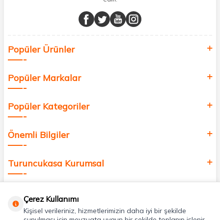
Müşteri memnuniyetini ön planda tutarak, en kaliteli markaları sizlerle
buluşturuyor ve online alışveriş deneyiminizi en iyi hale getiriyoruz.
Sağlık, güzellik ve iyi yaşam için aradığınız her şey burada!
Siz de kendinizi yenilemek, sağlığınızı desteklemek ve güzelliğinize
Popüler Ürünler
değer katmak için bize katılın!
Popüler Markalar
Popüler Kategoriler
Önemli Bilgiler
Turuncukasa Kurumsal
Hızlı Erişim
Çerez Kullanımı
Kişisel verileriniz, hizmetlerimizin daha iyi bir şekilde
sunulması için mevzuata uygun bir şekilde toplanıp işlenir.