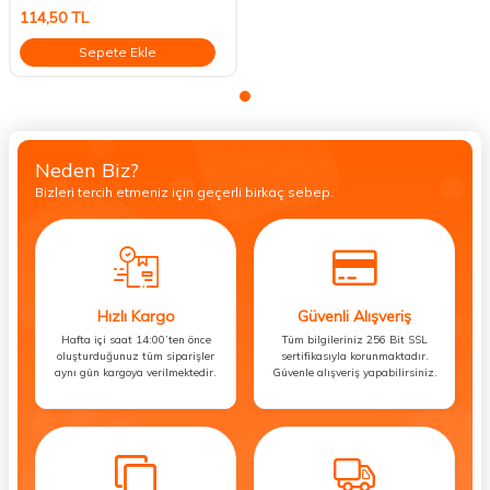
114,50
TL
Sepete Ekle
Neden Biz?
Bizleri tercih etmeniz için geçerli birkaç sebep.
Hızlı Kargo
Güvenli Alışveriş
Hafta içi saat 14:00’ten önce
Tüm bilgileriniz 256 Bit SSL
oluşturduğunuz tüm siparişler
sertifikasıyla korunmaktadır.
aynı gün kargoya verilmektedir.
Güvenle alışveriş yapabilirsiniz.