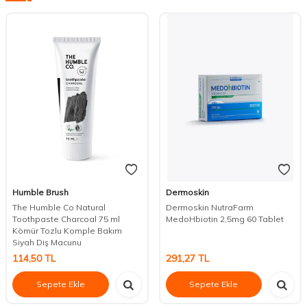
Humble Brush
Dermoskin
The Humble Co Natural
Dermoskin NutraFarm
Toothpaste Charcoal 75 ml
MedoHbiotin 2,5mg 60 Tablet
Kömür Tozlu Komple Bakım
Siyah Diş Macunu
114,50
TL
291,27
TL
Sepete Ekle
Sepete Ekle