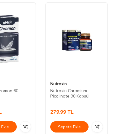
Nutraxin
Dr. T
hromon 60
Nutraxin Chromium
Dr. T
Picolinate 90 Kapsül
Multi-
vitami
L
279,99
TL
378,
 Ekle
Sepete Ekle
Se