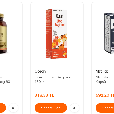
Ocean
Nbt İlaç
um
Ocean Çinko Bisglisinat
Nbt Life C
mcg 90
150 ml
Kapsül
318,33
TL
591,20
T
Sepete Ekle
Sepete