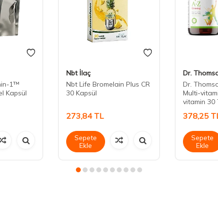
Nbt İlaç
Dr. Thoms
hin-1™
Nbt Life Bromelain Plus CR
Dr. Thoms
el Kapsül
30 Kapsül
Multi-vitam
vitamin 30 
273,84
TL
378,25
T
Sepete
Sepete
Ekle
Ekle