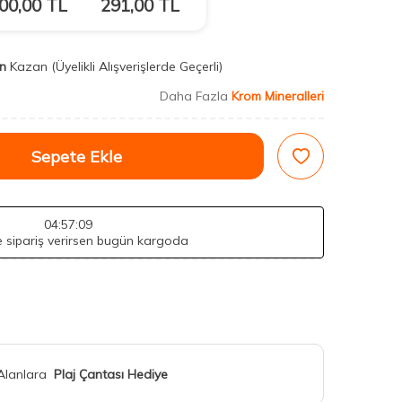
00,00
TL
291,00
TL
n
Kazan
(Üyelikli Alışverişlerde Geçerli)
Daha Fazla
Krom Mineralleri
Sepete Ekle
04
:57
:08
de sipariş verirsen bugün kargoda
 Alanlara
Plaj Çantası Hediye