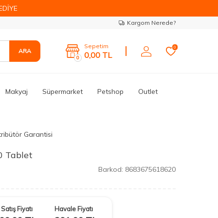
EDİYE
Kargom Nerede?
Sepetim
0
ARA
0,00
TL
0
Makyaj
Süpermarket
Petshop
Outlet
ribütör Garantisi
0 Tablet
Barkod:
8683675618620
Satış Fiyatı
Havale Fiyatı