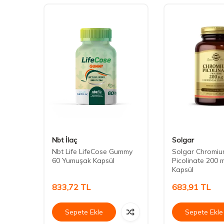
Nbt İlaç
Solgar
1™
Nbt Life LifeCose Gummy
Solgar Chromi
psül
60 Yumuşak Kapsül
Picolinate 200 
Kapsül
833,72
TL
683,91
TL
Sepete Ekle
Sepete Ekle