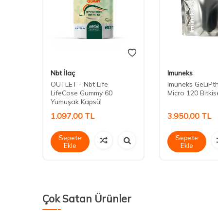
Nbt İlaç
Imuneks
OUTLET - Nbt Life
Imuneks GeLiPt
90
LifeCose Gummy 60
Micro 120 Bitkis
Yumuşak Kapsül
1.097,00
TL
3.950,00
TL
Sepete
Sepete
Ekle
Ekle
Çok Satan Ürünler