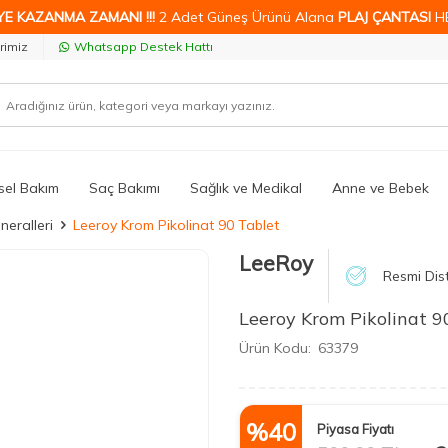
YE KAZANMA ZAMANI !!!
2 Adet Güneş Ürünü Alana
PLAJ ÇANTASI
H
rimiz
Whatsapp Destek Hattı
isel Bakım
Saç Bakımı
Sağlık ve Medikal
Anne ve Bebek
neralleri
Leeroy Krom Pikolinat 90 Tablet
LeeRoy
Resmi Dist
Leeroy Krom Pikolinat 9
Ürün Kodu:
63379
%
40
Piyasa Fiyatı