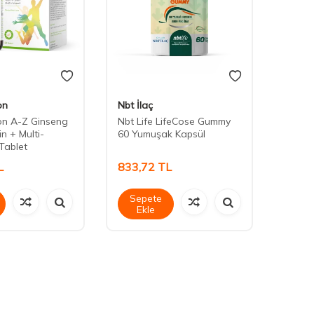
on
Nbt İlaç
Kiperi
on A-Z Ginseng
Nbt Life LifeCose Gummy
Kiperi
in + Multi-
60 Yumuşak Kapsül
Lipoz
Tablet
L
833,72
TL
800,
Sepete
Sep
Ekle
Ek