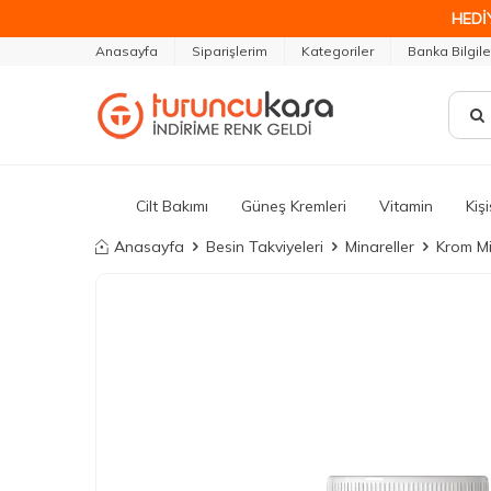
HEDİ
Anasayfa
Siparişlerim
Kategoriler
Banka Bilgile
Cilt Bakımı
Güneş Kremleri
Vitamin
Kiş
Anasayfa
Besin Takviyeleri
Minareller
Krom Mi