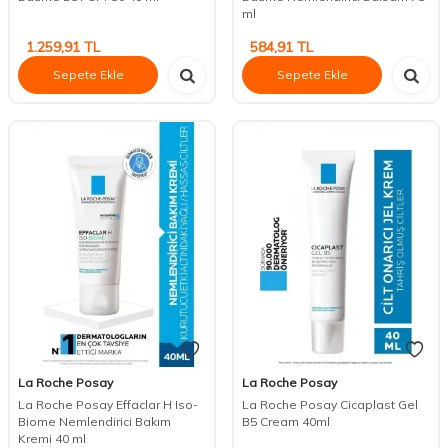
ml
1.259,91
TL
584,91
TL
Sepete Ekle
Sepete Ekle
La Roche Posay
La Roche Posay
La Roche Posay Effaclar H Iso-
La Roche Posay Cicaplast Gel
Biome Nemlendirici Bakım
B5 Cream 40ml
Kremi 40 ml