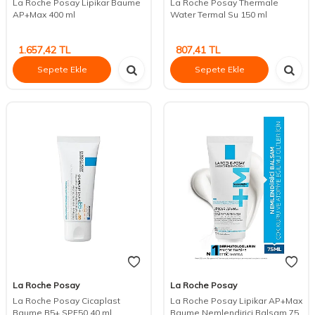
La Roche Posay Lipikar Baume
La Roche Posay Thermale
AP+Max 400 ml
Water Termal Su 150 ml
1.657,42
TL
807,41
TL
Sepete Ekle
Sepete Ekle
La Roche Posay
La Roche Posay
La Roche Posay Cicaplast
La Roche Posay Lipikar AP+Max
Baume B5+ SPF50 40 ml
Baume Nemlendirici Balsam 75