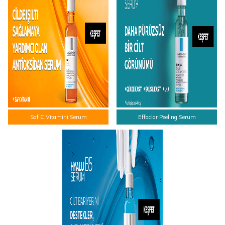
Saf C Vitamini Serum
Effaclar Peeling Serum