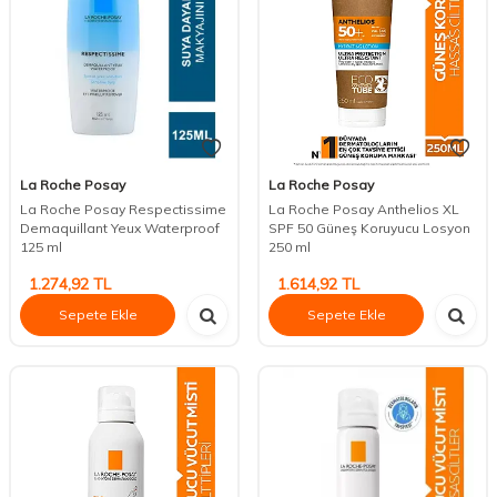
La Roche Posay
La Roche Posay
La Roche Posay Respectissime
La Roche Posay Anthelios XL
Demaquillant Yeux Waterproof
SPF 50 Güneş Koruyucu Losyon
125 ml
250 ml
1.274,92
TL
1.614,92
TL
Sepete Ekle
Sepete Ekle