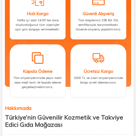
Hızlı Kargo
Güvenli Alışveriş
Hafta içi saat 14:00’ten önce
Tüm bilgileriniz 256 Bit SSL
oluşturduğunuz tüm siparişler
sertifikasıyla korunmaktadır.
aynı gün kargoya verilmektedir.
Güvenle alışveriş yapabilirsiniz.
Kapıda Ödeme
Ücretsiz Kargo
Tüm alışverişlerinizde peşin nakit
1000 TL ve üzeri alışverişlerinizde
veya kredi kartı ile kapıda ödeme
kargo ücreti ödemezsiniz.
gerçekleştirebilirsiniz.
Hakkımızda
Türkiye’nin Güvenilir Kozmetik ve Takviye
Edici Gıda Mağazası
Güzellik, sağlık ve iyi hissetmek herkesin hakkı! Biz de bu vizyonla, hem