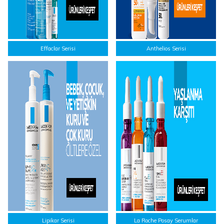
Effaclar Serisi
Anthelios Serisi
Lipikar Serisi
La Roche Posay Serumlar