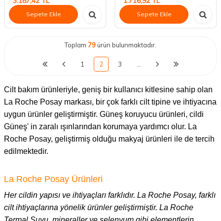
3.187,42
TL
1.716,92
TL
Sepete Ekle
Sepete Ekle
Toplam
79
ürün bulunmaktadır.
1
2
3
…
Cilt bakım ürünleriyle, geniş bir kullanıcı kitlesine sahip olan
La Roche Posay markası, bir çok farklı cilt tipine ve ihtiyacına
uygun ürünler geliştirmiştir. Güneş koruyucu ürünleri, cildi
Güneş' in zaralı ışınlarından korumaya yardımcı olur. La
Roche Posay, geliştirmiş olduğu makyaj ürünleri ile de tercih
edilmektedir.
La Roche Posay Ürünleri
Her cildin yapısı ve ihtiyaçları farklıdır. La Roche Posay, farklı
cilt ihtiyaçlarına yönelik ürünler geliştirmiştir. La Roche
Termal Suyu, mineraller ve selenyum gibi elementlerin