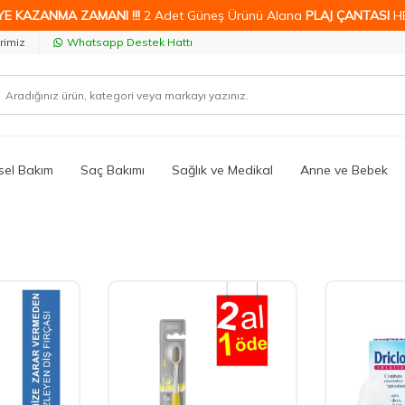
YE KAZANMA ZAMANI !!!
2 Adet Güneş Ürünü Alana
PLAJ ÇANTASI
H
rimiz
Whatsapp Destek Hattı
isel Bakım
Saç Bakımı
Sağlık ve Medikal
Anne ve Bebek