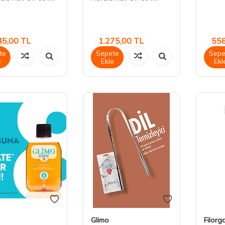
45,00
TL
1.275,00
TL
558
te
Sepete
Sepe
e
Ekle
Ekl
Glimo
Filorg