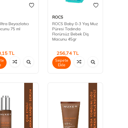
ROCS
ltra Beyazlatıcı
ROCS Baby 0-3 Yaş Muz
acunu 75 ml
Püresi Tadında
Florürsüz Bebek Diş
Macunu 45gr
,15
TL
256,74
TL
te
Sepete
e
Ekle