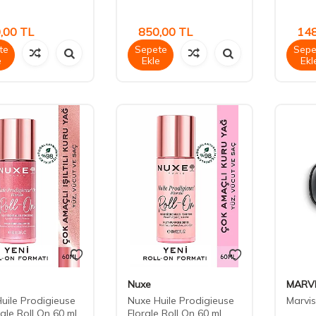
,00
TL
850,00
TL
148
te
Sepete
Sepe
e
Ekle
Ekl
Nuxe
MARV
uile Prodigieuse
Nuxe Huile Prodigieuse
Marvis
rale Roll On 60 ml
Florale Roll On 60 ml