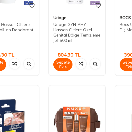
Uriage
ROCS
 Hassas Ciltlere
Uriage GYN-PHY
Rocs U
oll-on Deodorant
Hassas Ciltlere Özel
Diş M
Genital Bölge Temizleme
Jeli 500 ml
,30
TL
804,30
TL
390
te
Sepete
Sepe
e
Ekle
Ekl