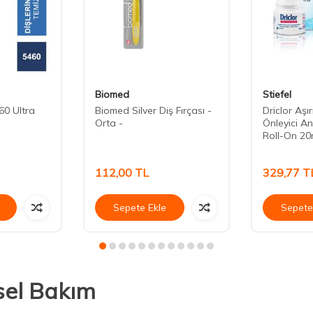
Biomed
Stiefel
60 Ultra
Biomed Silver Diş Fırçası -
Driclor Aşı
Orta -
Önleyici An
Roll-On 20
112,00
TL
329,77
T
Sepete Ekle
Sepete
sel Bakım