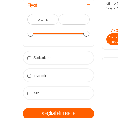
Listerine
(3)
Glimo 
Fiyat
Suyu 2
Steriball Çocuk Diş Macun
(2)
Artımed
(3)
Steriball 2'li Manuel Koruma
Aftamed
(3)
Kapları
(2)
Kotex
(3)
Erkek Parfümleri
(15)
770
Sepe
Activex
(1)
Steriball Manuel Koruma
(5)
Ekl
Gillette
(1)
Nuxe Vücut Bakım Serisi
(5)
She
(3)
2 Al 1 Öde
(6)
Stoktakiler
Le Petit Marseillais
(1)
Sebamed Vücut Bakım Ürünleri
(7)
Dermoskin
(1)
Vichy Vücut Bakım
(7)
İndirimli
Kul-Tem
(1)
Kadın Roll-On
(12)
Beauty
(1)
Nuxe Erkek Bakım Ürünleri
(12)
Yeni
CAPİCADE
(1)
Steriball Elektrikli Koruma Kabı
(15)
Greenland
(1)
Steriball Elektrikli Koruma Kabı ve
Yedek Başlık
(1)
SEÇIMI FILTRELE
Stiefel
(1)