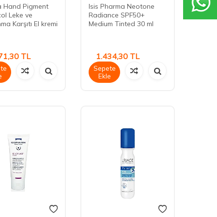
ga Hand Pigment
Isis Pharma Neotone
ol Leke ve
Radiance SPF50+
ma Karşıtı El kremi
Medium Tinted 30 ml
71,30
TL
1.434,30
TL
te
Sepete
e
Ekle