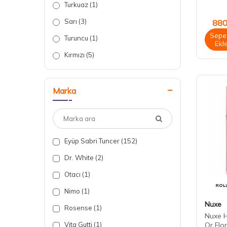
Turkuaz
(1)
Sarı
(3)
880
Sepe
Turuncu
(1)
Ekl
Kırmızı
(5)
Açık Pembe
(1)
Siyah
(2)
Marka
Yeşil
(5)
Beyaz
(6)
Mavi
(8)
Eyüp Sabri Tuncer
(152)
Pembe
(4)
Dr. White
(2)
Otacı
(1)
Nimo
(1)
Nuxe
Rosense
(1)
Nuxe H
Or Flo
Vita Gutti
(1)