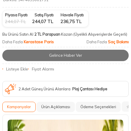
Piyasa Fiyatı
Satış Fiyatı
Havale Fiyatı
244,07
TL
244,07
TL
236,75
TL
Bu Ürünü Satın Al
2 TL Parapuan
Kazan
(Üyelikli Alışverişlerde Geçerli)
Kerastase Paris
Saç Bakımı
Daha Fazla
Daha Fazla
Gelince Haber Ver
Listeye Ekle
Fiyat Alarmı
2 Adet Güneş Ürünü Alanlara
Plaj Çantası Hediye
Kampanyalar
Ürün Açıklaması
Ödeme Seçenekleri