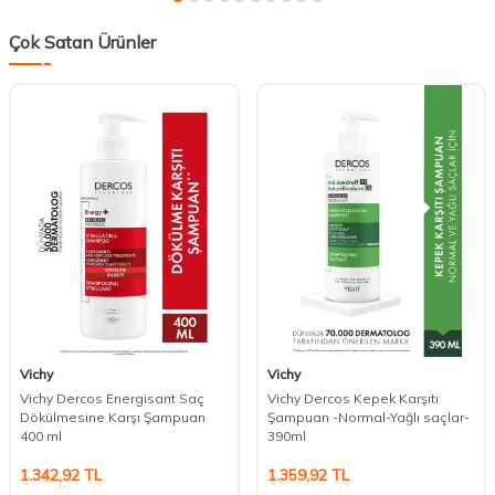
Çok Satan Ürünler
Vichy
Vichy
Vichy Dercos Energisant Saç
Vichy Dercos Kepek Karşıtı
Dökülmesine Karşı Şampuan
Şampuan -Normal-Yağlı saçlar-
400 ml
390ml
1.342,92
TL
1.359,92
TL