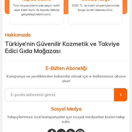
Tüm alışverişlerinizde peşin nakit
1000 TL ve üzeri alışverişlerinizde
veya kredi kartı ile kapıda ödeme
kargo ücreti ödemezsiniz.
gerçekleştirebilirsiniz.
Hakkımızda
Türkiye’nin Güvenilir Kozmetik ve Takviye
Edici Gıda Mağazası
Güzellik, sağlık ve iyi hissetmek herkesin hakkı! Biz de bu vizyonla, hem
kişisel bakım hem de takviye edici gıda ürünlerini sizlerle
E-Bülten Aboneliği
buluşturuyoruz. Artık mağaza mağaza dolaşmanıza gerek yok;
Kampanya ve yeniliklerden haberdar olmak için e-bültenimize abone
ihtiyacınız olan her şeyi tek bir çatı altında topluyor ve kapınıza kadar
olun!
güvenle ulaştırıyoruz.
%100 orijinal kozmetik ve sağlık ürünleriyle güzelliğinizi tamamlayabilir,
vücudunuzu desteklemek için güvenilir takviye edici gıdalara
ulaşabilirsiniz. Cilt bakımından saç bakımına, makyajdan vitamin ve
Sosyal Medya
minerallere kadar binlerce ürünü uygun fiyat ve hızlı kargo avantajıyla
sunuyoruz.
Takipçilerimize özel kampanyalar için sosyal medyadan bizleri takip
edin.
Müşteri memnuniyetini ön planda tutarak, en kaliteli markaları sizlerle
buluşturuyor ve online alışveriş deneyiminizi en iyi hale getiriyoruz.