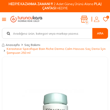
HEDİYE KAZANMA ZAMANI !!!
2 Adet Güneş Ürünü Alana
PLAJ
ÇANTASI
HEDİYE
0
0
ARA
Anasayfa
Saç Bakımı
Kerastase Specifique Bain Riche Dermo Calm Hassas Saç Derisi İçin
Şampuan 250 ml