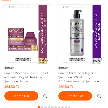
Bioxcin
Bioxcin
Bioxcin Womens Hair 30 Tablet
Bioxcin Caffeine & Arginine
+ Seyahat Boy Multivitamin
Şampuan 500 ml – Saç
Şampuan Hediye
Dökülmesine Karşı Şampuan
454,50
TL
280,50
TL
Sepete Ekle
Sepete Ekle