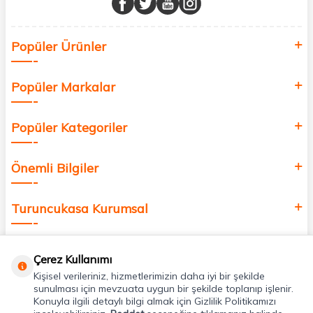
Sağlık, güzellik ve iyi yaşam için aradığınız her şey burada!
Siz de kendinizi yenilemek, sağlığınızı desteklemek ve güzelliğinize
Popüler Ürünler
değer katmak için bize katılın!
Popüler Markalar
Popüler Kategoriler
Önemli Bilgiler
Turuncukasa Kurumsal
Hızlı Erişim
Çerez Kullanımı
Kişisel verileriniz, hizmetlerimizin daha iyi bir şekilde
Uygulamalarımız
sunulması için mevzuata uygun bir şekilde toplanıp işlenir.
Konuyla ilgili detaylı bilgi almak için Gizlilik Politikamızı