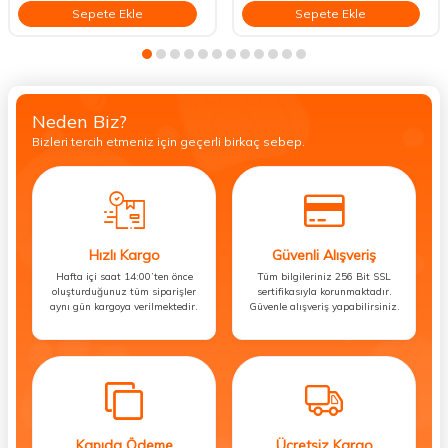
Sepete Ekle
Sepete Ekle
Neden Biz?
Bizleri tercih etmeniz için geçerli birkaç sebep.
Hızlı Kargo
Güvenli Alışveriş
Hafta içi saat 14:00’ten önce
Tüm bilgileriniz 256 Bit SSL
oluşturduğunuz tüm siparişler
sertifikasıyla korunmaktadır.
aynı gün kargoya verilmektedir.
Güvenle alışveriş yapabilirsiniz.
Kapıda Ödeme
Ücretsiz Kargo