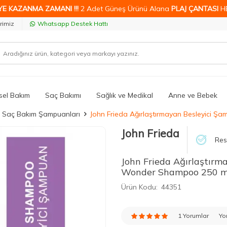
YE KAZANMA ZAMANI !!!
2 Adet Güneş Ürünü Alana
PLAJ ÇANTASI
H
rimiz
Whatsapp Destek Hattı
isel Bakım
Saç Bakımı
Sağlık ve Medikal
Anne ve Bebek
z Saç Bakım Şampuanları
John Frieda Ağırlaştırmayan Besleyici 
John Frieda
Res
John Frieda Ağırlaştırm
Wonder Shampoo 250 m
Ürün Kodu:
44351
1 Yorumlar
Yo