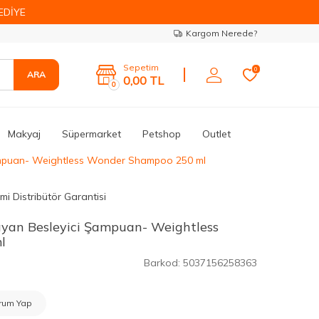
EDİYE
Kargom Nerede?
Sepetim
0
ARA
0,00
TL
0
Makyaj
Süpermarket
Petshop
Outlet
Şampuan- Weightless Wonder Shampoo 250 ml
mi Distribütör Garantisi
ayan Besleyici Şampuan- Weightless
l
Barkod:
5037156258363
rum Yap