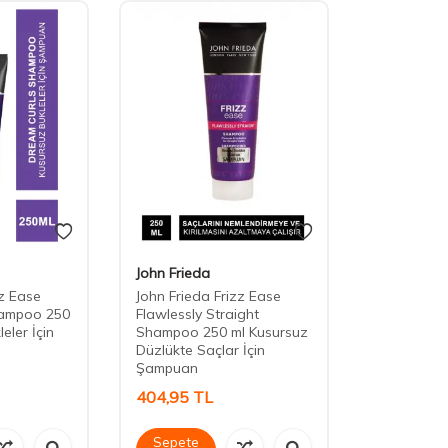
John Frieda
zz Ease
John Frieda Frizz Ease
hampoo 250
Flawlessly Straight
eler İçin
Shampoo 250 ml Kusursuz
Düzlükte Saçlar İçin
Şampuan
404,95
TL
Sepete