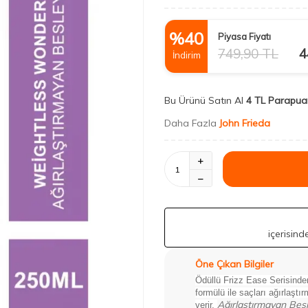
%
40
Piyasa Fiyatı
749,90
TL
4
İndirim
Bu Ürünü Satın Al
4 TL Parapua
Daha Fazla
John Frieda
içerisin
Öne Çıkan Bilgiler
Ödüllü Frizz Ease Serisinde
formülü ile saçları ağırlaşt
Ağırlaştırmayan Bes
verir.