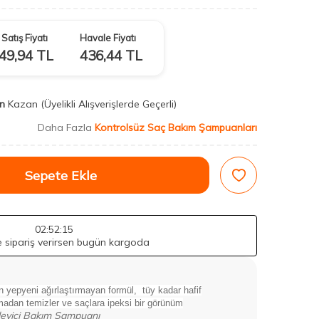
Satış Fiyatı
Havale Fiyatı
49,94
TL
436,44
TL
n
Kazan
(Üyelikli Alışverişlerde Geçerli)
Daha Fazla
Kontrolsüz Saç Bakım Şampuanları
Sepete Ekle
02
:52
:13
de sipariş verirsen bugün kargoda
n yepyeni ağırlaştırmayan formül, tüy kadar hafif
ırmadan temizler ve saçlara ipeksi bir görünüm
leyici Bakım Şampuanı