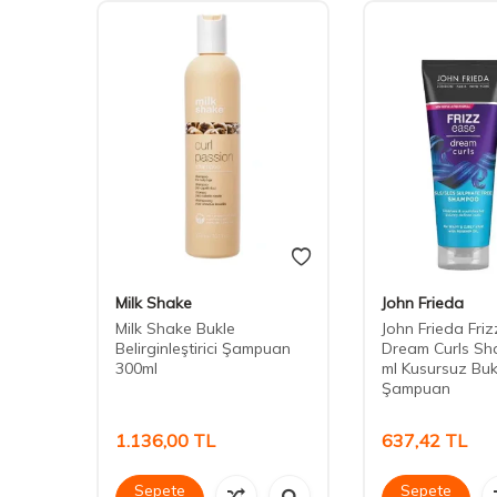
Milk Shake
John Frieda
Milk Shake Bukle
John Frieda Fri
Belirginleştirici Şampuan
Dream Curls S
300ml
ml Kusursuz Bukl
Şampuan
1.136,00
TL
637,42
TL
Sepete
Sepete