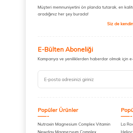
Müşteri memnuniyetini ön planda tutarak, en kaliteli
aradığınız her şey burada!
Siz de kendin
E-Bülten Aboneliği
Kampanya ve yeniliklerden haberdar olmak için e
Popüler Ürünler
Popü
Nutraxin Magnesium Complex Vitamin
La Ro
Newday Magnezyum Complex
Helio