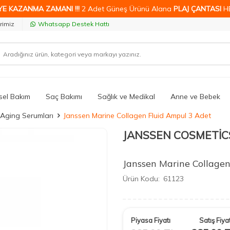
YE KAZANMA ZAMANI !!!
2 Adet Güneş Ürünü Alana
PLAJ ÇANTASI
H
rimiz
Whatsapp Destek Hattı
isel Bakım
Saç Bakımı
Sağlık ve Medikal
Anne ve Bebek
-Aging Serumları
Janssen Marine Collagen Fluid Ampul 3 Adet
JANSSEN COSMETİC
Janssen Marine Collagen
Ürün Kodu:
61123
Piyasa Fiyatı
Satış Fiyat