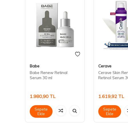
Babe
Cerave
Babe Renew Retinal
Cerave Skin Re
Serum 30 ml
Retinol Serum 3
ü 15
1.980,90
TL
1.619,92
TL
Sepete
Sepete
Ekle
Ekle