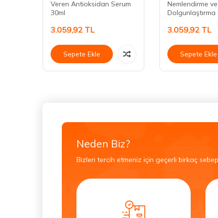
Veren Antioksidan Serum
Nemlendirme ve
30ml
Dolgunlaştırma
3.059,92
TL
3.059,92
TL
Sepete Ekle
Sepete Ekle
Neden Biz?
Bizleri tercih etmeniz için geçerli birkaç sebep