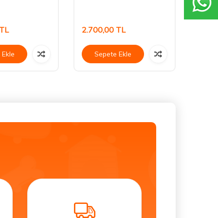
TL
2.700,00
TL
232,
 Ekle
Sepete Ekle
Se