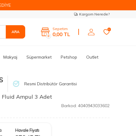
EDİYE
Kargom Nerede?
Sepetim
0
ARA
0,00
TL
0
Makyaj
Süpermarket
Petshop
Outlet
S
Resmi Distribütör Garantisi
 Fluid Ampul 3 Adet
Barkod:
4040943033602
ı
Havale Fiyatı