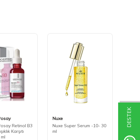
DESTEK
Posay
Nuxe
Allde
osay Retinol B3
Nuxe Super Serum -10- 30
Allde
şıklık Karşıtı
ml
Cilt C
 ml