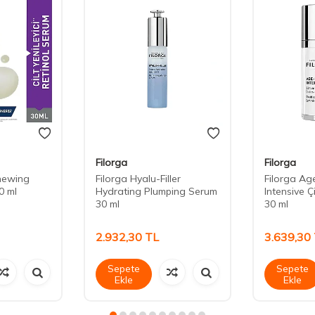
Filorga
Filorga
newing
Filorga Hyalu-Filler
Filorga Age
0 ml
Hydrating Plumping Serum
Intensive Çi
30 ml
30 ml
2.932,30
TL
3.639,30
Sepete
Sepete
Ekle
Ekle