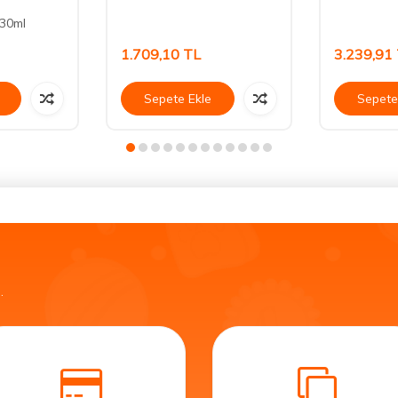
 30ml
1.709,10
TL
3.239,91
Sepete Ekle
Sepete
.