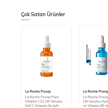
Çok Satan Ürünler
S
La Roche Posay
La Roche Posa
ct
La Roche Posay Pure
La Roche Posay
 Ampul
Vitamin C12 Cilt Serumu
Cilt Serumu Hyal
Saf C Vitamini İle Işıltı
ve Vitamin B5 il