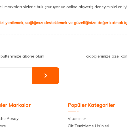
 markaları sizlerle buluşturuyor ve online alışveriş deneyiminizi en iyi 
izi yenilemek, sağlığınızı desteklemek ve güzelliğinize değer katmak için
-bültenimize abone olun!
Takipçilerimize özel ka
ler Markalar
Popüler Kategoriler
che Posay
Vitaminler
care
Cilt Temizleme Ürünleri