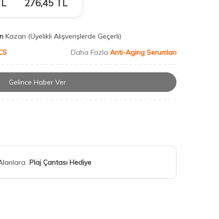
L
276,45
TL
n
Kazan
(Üyelikli Alışverişlerde Geçerli)
CS
Daha Fazla
Anti-Aging Serumları
Gelince Haber Ver
 Alanlara
Plaj Çantası Hediye