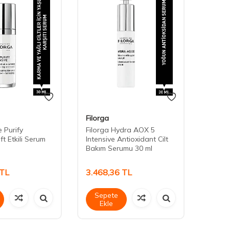
Filorga
Filorg
 Purify
Filorga Hydra AOX 5
Filorg
ft Etkili Serum
Intensive Antioxidant Cilt
5XP S
Bakım Serumu 30 ml
TL
3.468,36
TL
3.88
Sepete
Sep
Ekle
Ek