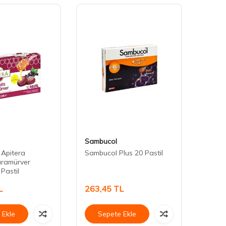
Sambucol
Sambu
Apitera
Sambucol Plus 20 Pastil
Sambu
aramürver
Pastil
L
263,45
TL
536,
 Ekle
Sepete Ekle
Se