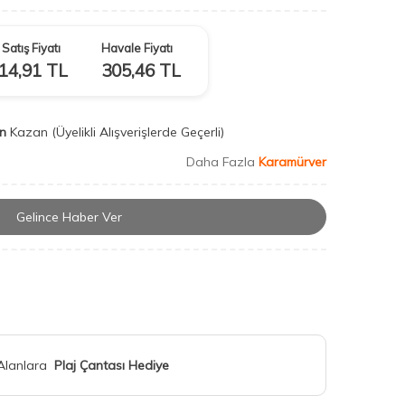
Satış Fiyatı
Havale Fiyatı
14,91
TL
305,46
TL
n
Kazan
(Üyelikli Alışverişlerde Geçerli)
Daha Fazla
Karamürver
Gelince Haber Ver
 Alanlara
Plaj Çantası Hediye