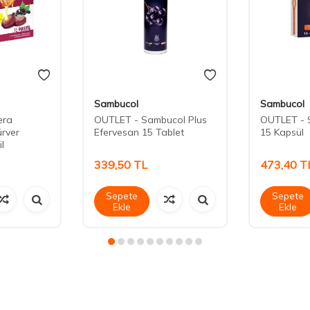
Sambucol
Sambucol
era
OUTLET - Sambucol Plus
OUTLET - 
ürver
Efervesan 15 Tablet
15 Kapsül
l
339,50
TL
473,40
T
Sepete
Sepete
Ekle
Ekle