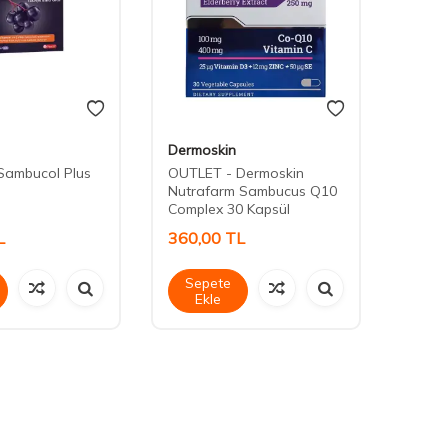
Dermoskin
Suda 
Sambucol Plus
OUTLET - Dermoskin
Suda 
Nutrafarm Sambucus Q10
Sambu
Complex 30 Kapsül
40ml 
L
360,00
TL
1.68
Sepete
Sep
Ekle
Ek