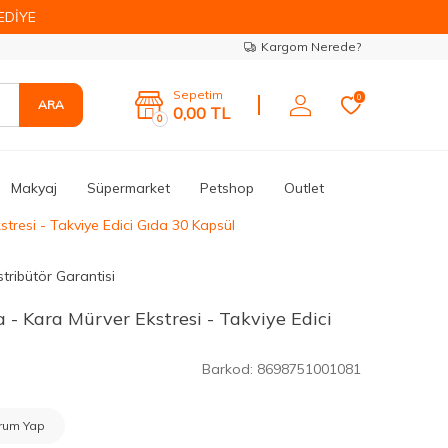
EDİYE
Kargom Nerede?
Sepetim
0
ARA
0,00
TL
0
Makyaj
Süpermarket
Petshop
Outlet
tresi - Takviye Edici Gıda 30 Kapsül
tribütör Garantisi
- Kara Mürver Ekstresi - Takviye Edici
Barkod:
8698751001081
rum Yap