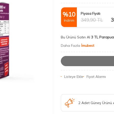
%
10
Piyasa Fiyatı
349,90
TL
3
İndirim
Bu Ürünü Satın Al
3 TL Parapua
Daha Fazla
İmubest
Listeye Ekle
Fiyat Alarmı
2 Adet Güneş Ürünü