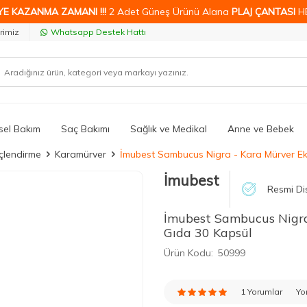
YE KAZANMA ZAMANI !!!
2 Adet Güneş Ürünü Alana
PLAJ ÇANTASI
H
rimiz
Whatsapp Destek Hattı
isel Bakım
Saç Bakımı
Sağlık ve Medikal
Anne ve Bebek
üçlendirme
Karamürver
İmubest Sambucus Nigra - Kara Mürver Eks
İmubest
Resmi Dis
İmubest Sambucus Nigra 
Gıda 30 Kapsül
Ürün Kodu:
50999
1 Yorumlar
Yo