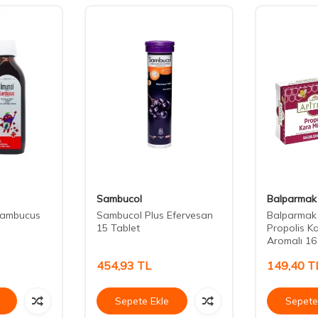
Sambucol
Balparmak
Sambucus
Sambucol Plus Efervesan
Balparmak 
15 Tablet
Propolis K
Aromalı 16 
454,93
TL
149,40
T
Sepete Ekle
Sepete