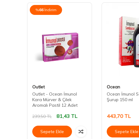
%
66
İndirim
Outlet
Ocean
Outlet - Ocean İmunol
Ocean İmunol 
urup
Kara Mürver & Çilek
Şurup 150 ml
Aromalı Pastil 12 Adet
81,43
TL
443,70
TL
239,50
TL
Sepete Ekle
Sepete Ekle