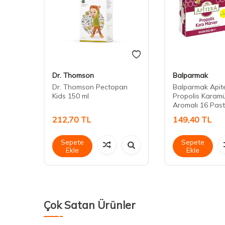
Dr. Thomson
Balparmak
bucus
Dr. Thomson Pectopan
Balparmak Apit
Kapsül
Kids 150 ml
Propolis Karam
Aromalı 16 Pasti
212,70
TL
149,40
TL
Sepete
Sepete
Ekle
Ekle
Çok Satan Ürünler