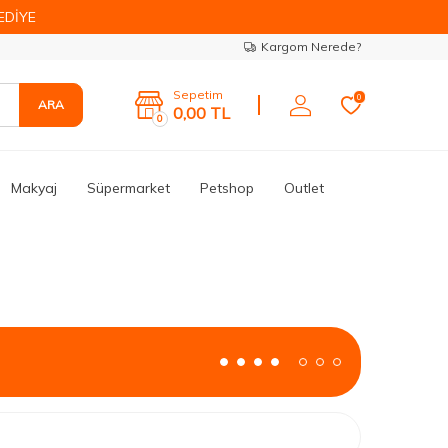
EDİYE
Kargom Nerede?
Sepetim
0
ARA
0,00
TL
0
Makyaj
Süpermarket
Petshop
Outlet