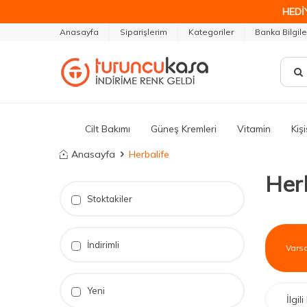
HEDİ
Anasayfa
Siparişlerim
Kategoriler
Banka Bilgile
Cilt Bakımı
Güneş Kremleri
Vitamin
Kiş
Anasayfa
Herbalife
Her
Stoktakiler
İndirimli
Yeni
İlgi