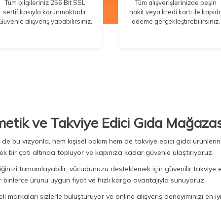
Tüm bilgileriniz 256 Bit SSL
Tüm alışverişlerinizde peşin
sertifikasıyla korunmaktadır.
nakit veya kredi kartı ile kapıd
Güvenle alışveriş yapabilirsiniz.
ödeme gerçekleştirebilirsiniz.
metik ve Takviye Edici Gıda Mağazas
Biz de bu vizyonla, hem kişisel bakım hem de takviye edici gıda ürünler
ek bir çatı altında topluyor ve kapınıza kadar güvenle ulaştırıyoruz.
iğinizi tamamlayabilir, vücudunuzu desteklemek için güvenilir takviye e
binlerce ürünü uygun fiyat ve hızlı kargo avantajıyla sunuyoruz.
 markaları sizlerle buluşturuyor ve online alışveriş deneyiminizi en iyi 