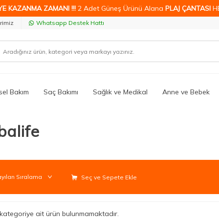
YE KAZANMA ZAMANI !!!
2 Adet Güneş Ürünü Alana
PLAJ ÇANTASI
H
rimiz
Whatsapp Destek Hattı
isel Bakım
Saç Bakımı
Sağlık ve Medikal
Anne ve Bebek
balife
Seç ve Sepete Ekle
li kategoriye ait ürün bulunmamaktadır.