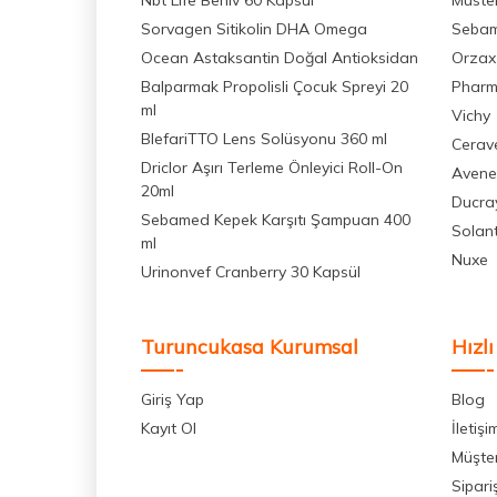
Nbt Life Berliv 60 Kapsül
Muste
Sorvagen Sitikolin DHA Omega
Seba
Ocean Astaksantin Doğal Antioksidan
Orzax
Balparmak Propolisli Çocuk Spreyi 20
Pharm
ml
Vichy
BlefariTTO Lens Solüsyonu 360 ml
Cerav
Driclor Aşırı Terleme Önleyici Roll-On
Avene
20ml
Ducra
Sebamed Kepek Karşıtı Şampuan 400
Solan
ml
Nuxe
Urinonvef Cranberry 30 Kapsül
Turuncukasa Kurumsal
Hızlı
Giriş Yap
Blog
Kayıt Ol
İletişi
Müşter
Sipari