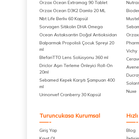
Orzax Ocean Extramag 90 Tablet
Nutra
Orzax Ocean D3K2 Damla 20 ML
Biode
Nbt Life Berliv 60 Kapsül
Muste
Sorvagen Sitikolin DHA Omega
Seba
Ocean Astaksantin Doğal Antioksidan
Orzax
Balparmak Propolisli Çocuk Spreyi 20
Pharm
ml
Vichy
BlefariTTO Lens Solüsyonu 360 ml
Cerav
Driclor Aşırı Terleme Önleyici Roll-On
Avene
20ml
Ducra
Sebamed Kepek Karşıtı Şampuan 400
Solan
ml
Nuxe
Urinonvef Cranberry 30 Kapsül
Turuncukasa Kurumsal
Hızlı
Giriş Yap
Blog
Kayıt Ol
İletişi