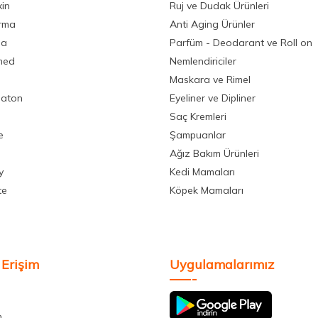
xin
Ruj ve Dudak Ürünleri
rma
Anti Aging Ürünler
la
Parfüm - Deodarant ve Roll on
med
Nemlendiriciler
Maskara ve Rimel
aton
Eyeliner ve Dipliner
Saç Kremleri
e
Şampuanlar
Ağız Bakım Ürünleri
y
Kedi Mamaları
te
Köpek Mamaları
 Erişim
Uygulamalarımız
m