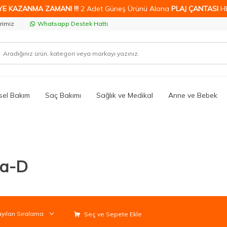
YE KAZANMA ZAMANI !!!
2 Adet Güneş Ürünü Alana
PLAJ ÇANTASI
H
rimiz
Whatsapp Destek Hattı
isel Bakım
Saç Bakımı
Sağlık ve Medikal
Anne ve Bebek
ia-D
Seç ve Sepete Ekle