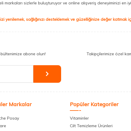
 markaları sizlerle buluşturuyor ve online alışveriş deneyiminizi en iyi 
izi yenilemek, sağlığınızı desteklemek ve güzelliğinize değer katmak için
-bültenimize abone olun!
Takipçilerimize özel ka
ler Markalar
Popüler Kategoriler
che Posay
Vitaminler
care
Cilt Temizleme Ürünleri