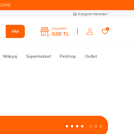
EDİYE
Kargom Nerede?
Sepetim
0
ARA
0,00
TL
0
Makyaj
Süpermarket
Petshop
Outlet