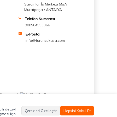
Sargınlar İş Merkezi 55/A
Muratpaşa / ANTALYA
Telefon Numarası
908504553366
E-Posta
info@turuncukasa.com
ili detaylı
Çerezleri Özelleştir
Hepsini Kabul Et
şması için