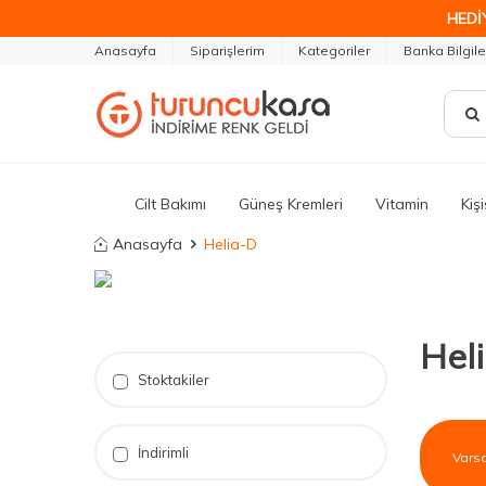
HEDİ
Anasayfa
Siparişlerim
Kategoriler
Banka Bilgile
Cilt Bakımı
Güneş Kremleri
Vitamin
Kiş
Anasayfa
Helia-D
Hel
Stoktakiler
İndirimli