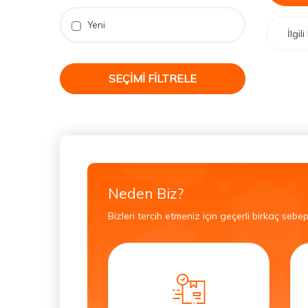
Yeni
İlgi
SEÇIMI FILTRELE
Neden Biz?
Bizleri tercih etmeniz için geçerli birkaç sebep