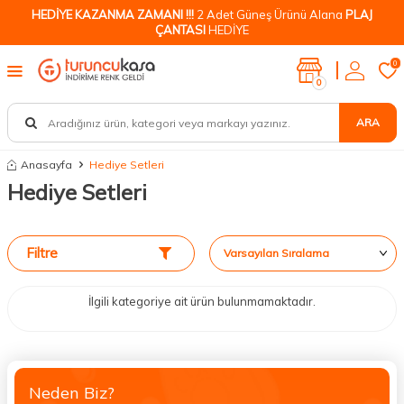
HEDİYE KAZANMA ZAMANI !!!
2 Adet Güneş Ürünü Alana
PLAJ
ÇANTASI
HEDİYE
0
0
ARA
Anasayfa
Hediye Setleri
Hediye Setleri
Filtre
İlgili kategoriye ait ürün bulunmamaktadır.
Neden Biz?