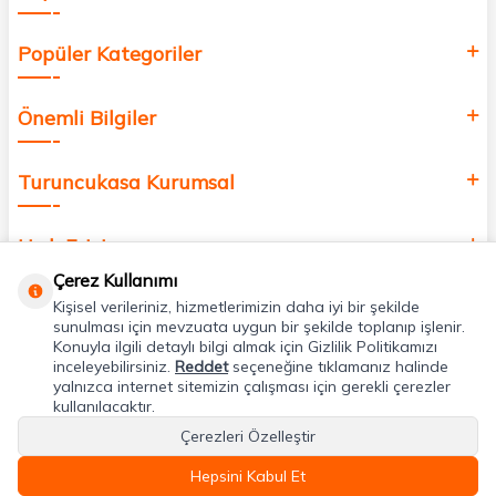
Popüler Kategoriler
Önemli Bilgiler
Turuncukasa Kurumsal
Hızlı Erişim
Çerez Kullanımı
Kişisel verileriniz, hizmetlerimizin daha iyi bir şekilde
Uygulamalarımız
sunulması için mevzuata uygun bir şekilde toplanıp işlenir.
Konuyla ilgili detaylı bilgi almak için Gizlilik Politikamızı
inceleyebilirsiniz.
Reddet
seçeneğine tıklamanız halinde
Adres & İletişim
yalnızca internet sitemizin çalışması için gerekli çerezler
kullanılacaktır.
Çerezleri Özelleştir
Hepsini Kabul Et