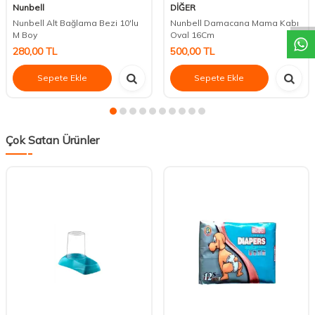
DESTEK
Nunbell
DİĞER
Nunbell Alt Bağlama Bezi 10'lu
Nunbell Damacana Mama Kabı
M Boy
Oval 16Cm
280,00
TL
500,00
TL
Sepete Ekle
Sepete Ekle
Çok Satan Ürünler