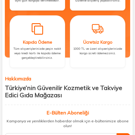
aynı gün kargoya verilmektedir.
Güvenle alışveriş yapabilirsiniz.
Kapıda Ödeme
Ücretsiz Kargo
Tüm alışverişlerinizde peşin nakit
1000 TL ve üzeri alışverişlerinizde
veya kredi kartı ile kapıda ödeme
kargo ücreti ödemezsiniz.
gerçekleştirebilirsiniz.
Hakkımızda
Türkiye’nin Güvenilir Kozmetik ve Takviye
Edici Gıda Mağazası
Güzellik, sağlık ve iyi hissetmek herkesin hakkı! Biz de bu vizyonla, hem
kişisel bakım hem de takviye edici gıda ürünlerini sizlerle
E-Bülten Aboneliği
buluşturuyoruz. Artık mağaza mağaza dolaşmanıza gerek yok;
Kampanya ve yeniliklerden haberdar olmak için e-bültenimize abone
ihtiyacınız olan her şeyi tek bir çatı altında topluyor ve kapınıza kadar
olun!
güvenle ulaştırıyoruz.