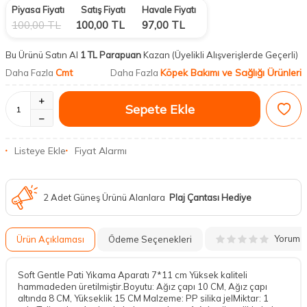
Piyasa Fiyatı
Satış Fiyatı
Havale Fiyatı
100,00
TL
100,00
TL
97,00
TL
Bu Ürünü Satın Al
1 TL Parapuan
Kazan
(Üyelikli Alışverişlerde Geçerli)
Cmt
Köpek Bakımı ve Sağlığı Ürünleri
Daha Fazla
Daha Fazla
Sepete Ekle
Listeye Ekle
Fiyat Alarmı
2 Adet Güneş Ürünü Alanlara
Plaj Çantası Hediye
Yorum
Ürün Açıklaması
Ödeme Seçenekleri
Soft Gentle Pati Yıkama Aparatı 7*11 cm Yüksek kaliteli
hammadeden üretilmiştir.Boyutu: Ağız çapı 10 CM, Ağız çapı
altında 8 CM, Yükseklik 15 CM Malzeme: PP silika jelMiktar: 1