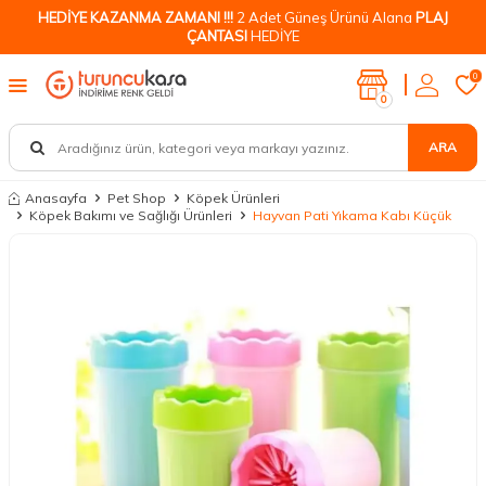
HEDİYE KAZANMA ZAMANI !!!
2 Adet Güneş Ürünü Alana
PLAJ
ÇANTASI
HEDİYE
0
0
ARA
Anasayfa
Pet Shop
Köpek Ürünleri
Köpek Bakımı ve Sağlığı Ürünleri
Hayvan Pati Yıkama Kabı Küçük