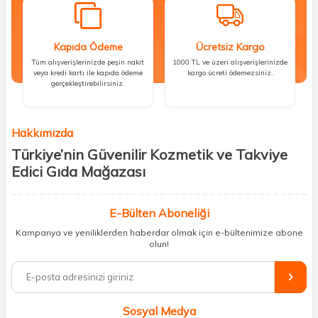
Kapıda Ödeme
Ücretsiz Kargo
Tüm alışverişlerinizde peşin nakit
1000 TL ve üzeri alışverişlerinizde
veya kredi kartı ile kapıda ödeme
kargo ücreti ödemezsiniz.
gerçekleştirebilirsiniz.
Hakkımızda
Türkiye’nin Güvenilir Kozmetik ve Takviye
Edici Gıda Mağazası
Güzellik, sağlık ve iyi hissetmek herkesin hakkı! Biz de bu vizyonla, hem
kişisel bakım hem de takviye edici gıda ürünlerini sizlerle
E-Bülten Aboneliği
buluşturuyoruz. Artık mağaza mağaza dolaşmanıza gerek yok;
Kampanya ve yeniliklerden haberdar olmak için e-bültenimize abone
ihtiyacınız olan her şeyi tek bir çatı altında topluyor ve kapınıza kadar
olun!
güvenle ulaştırıyoruz.
%100 orijinal kozmetik ve sağlık ürünleriyle güzelliğinizi tamamlayabilir,
vücudunuzu desteklemek için güvenilir takviye edici gıdalara
ulaşabilirsiniz. Cilt bakımından saç bakımına, makyajdan vitamin ve
Sosyal Medya
minerallere kadar binlerce ürünü uygun fiyat ve hızlı kargo avantajıyla