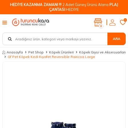
HEDİYE KAZANMA ZAMANI !!!
2 Adet Güneş Ürünü Alana
PLAJ
ÇANTASI
HEDİYE
0
0
ARA
Anasayfa
Pet Shop
Köpek Ürünleri
Köpek Giysi ve Aksesuarları
Gf Pet Köpek Kedi Kıyafet Reversible Raincoa Large