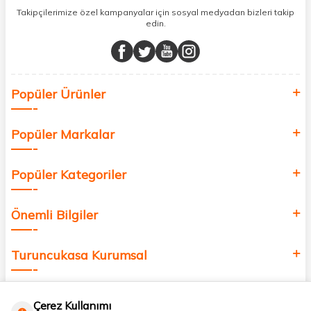
sunuyoruz.
Takipçilerimize özel kampanyalar için sosyal medyadan bizleri takip
edin.
Müşteri memnuniyetini ön planda tutarak, en kaliteli markaları sizlerle
buluşturuyor ve online alışveriş deneyiminizi en iyi hale getiriyoruz.
Sağlık, güzellik ve iyi yaşam için aradığınız her şey burada!
Siz de kendinizi yenilemek, sağlığınızı desteklemek ve güzelliğinize
Popüler Ürünler
değer katmak için bize katılın!
Popüler Markalar
Popüler Kategoriler
Önemli Bilgiler
Turuncukasa Kurumsal
Hızlı Erişim
Çerez Kullanımı