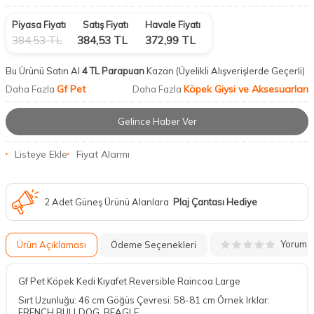
Piyasa Fiyatı
Satış Fiyatı
Havale Fiyatı
384,53
TL
384,53
TL
372,99
TL
Bu Ürünü Satın Al
4 TL Parapuan
Kazan
(Üyelikli Alışverişlerde Geçerli)
Gf Pet
Köpek Giysi ve Aksesuarları
Daha Fazla
Daha Fazla
Gelince Haber Ver
Listeye Ekle
Fiyat Alarmı
2 Adet Güneş Ürünü Alanlara
Plaj Çantası Hediye
Yorum
Ürün Açıklaması
Ödeme Seçenekleri
Gf Pet Köpek Kedi Kıyafet Reversible Raincoa Large
Sırt Uzunluğu: 46 cm Göğüs Çevresi: 58-81 cm Örnek Irklar:
FRENCH BULLDOG, BEAGLE