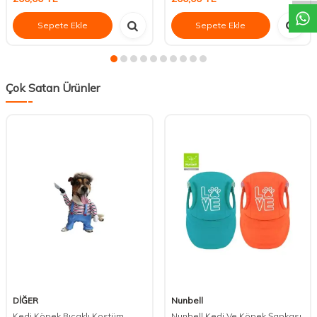
Sepete Ekle
Sepete Ekle
Çok Satan Ürünler
DİĞER
Nunbell
Kedi Köpek Bıçaklı Kostüm
Nunbell Kedi Ve Köpek Şapkası