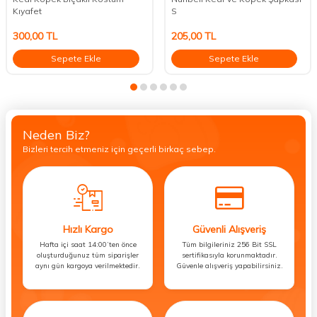
Kıyafet
S
300,00
TL
205,00
TL
Sepete Ekle
Sepete Ekle
Neden Biz?
Bizleri tercih etmeniz için geçerli birkaç sebep.
Hızlı Kargo
Güvenli Alışveriş
Hafta içi saat 14:00’ten önce
Tüm bilgileriniz 256 Bit SSL
oluşturduğunuz tüm siparişler
sertifikasıyla korunmaktadır.
aynı gün kargoya verilmektedir.
Güvenle alışveriş yapabilirsiniz.