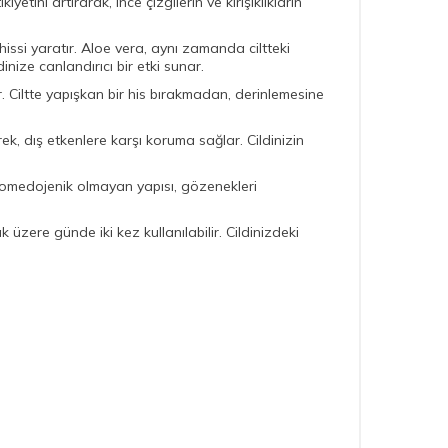
tini artırarak, ince çizgilerin ve kırışıklıkların
a hissi yaratır. Aloe vera, aynı zamanda ciltteki
inize canlandırıcı bir etki sunar.
ir. Ciltte yapışkan bir his bırakmadan, derinlemesine
ek, dış etkenlere karşı koruma sağlar. Cildinizin
. Komedojenik olmayan yapısı, gözenekleri
üzere günde iki kez kullanılabilir. Cildinizdeki