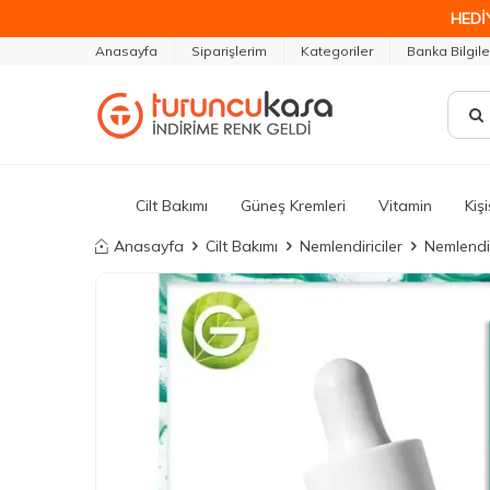
HEDİ
Anasayfa
Siparişlerim
Kategoriler
Banka Bilgile
Cilt Bakımı
Güneş Kremleri
Vitamin
Kiş
Anasayfa
Cilt Bakımı
Nemlendiriciler
Nemlendir