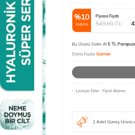
%
10
Piyasa Fiyatı
549,90
TL
4
İndirim
Bu Ürünü Satın Al
5 TL Parapua
Daha Fazla
Garnier
Listeye Ekle
Fiyat Alarmı
2 Adet Güneş Ürünü