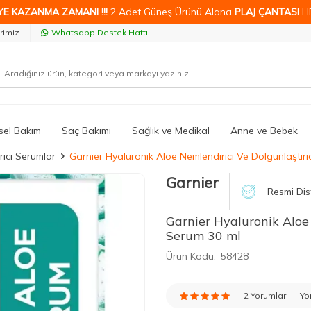
YE KAZANMA ZAMANI !!!
2 Adet Güneş Ürünü Alana
PLAJ ÇANTASI
H
rimiz
Whatsapp Destek Hattı
isel Bakım
Saç Bakımı
Sağlık ve Medikal
Anne ve Bebek
ici Serumlar
Garnier Hyaluronik Aloe Nemlendirici Ve Dolgunlaştırı
Garnier
Resmi Dis
Garnier Hyaluronik Aloe 
Serum 30 ml
Ürün Kodu:
58428
2 Yorumlar
Yo