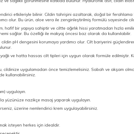
 sağlıklı görünmesine katkıda bulunur. Hyaluronik asit, cildin elastikiye
endirici etkileriyle bilinir. Cildin tahrişini azaltarak, doğal bir ferahlam
mcı olur. Bu ürün, aloe vera ile zenginleştirilmiş formülü sayesinde cild
 hafif bir yapıya sahiptir ve ciltte ağırlık hissi yaratmadan hızla emil
mi sağlar. Bu özelliği ile makyaj öncesi baz olarak da kullanılabilir.
 cildin pH dengesini korumaya yardımcı olur. Cilt bariyerini güçlendirer
ulunur.
yağlı ve hatta hassas cilt tipleri için uygun olarak formüle edilmiştir
umu, cildinize uygulamadan önce temizlemelisiniz. Sabah ve akşam olmak 
de kullanabilirsiniz.
am) uygulayın.
ızla yüzünüze nazikçe masaj yaparak uygulayın.
rseniz, üzerine nemlendirici krem uygulayabilirsiniz.
ak isteyen herkes için idealdir.
 seçenektir.