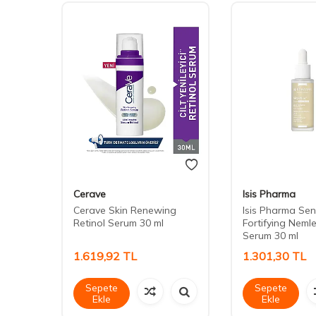
Cerave
Isis Pharma
cid
Cerave Skin Renewing
Isis Pharma Sen
Retinol Serum 30 ml
Fortifying Nemle
m 30 ml
Serum 30 ml
1.619,92
TL
1.301,30
TL
Sepete
Sepete
Ekle
Ekle