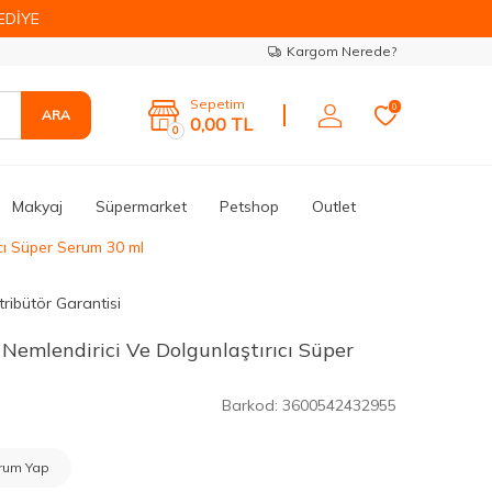
EDİYE
Kargom Nerede?
Sepetim
0
ARA
0,00
TL
0
Makyaj
Süpermarket
Petshop
Outlet
cı Süper Serum 30 ml
tribütör Garantisi
Nemlendirici Ve Dolgunlaştırıcı Süper
Barkod:
3600542432955
rum Yap