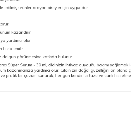
le edilmiş ürünler arayan bireyler için uygundur.
orur.
görünüm kazandırır.
aya yardımcı olur.
 hızla emilir.
 ve dolgun görünmesine katkıda bulunur.
rıcı Süper Serum - 30 ml, cildinizin ihtiyaç duyduğu bakımı sağlamak i
 görünüm kazanmanıza yardımcı olur. Cildinizin doğal güzelliğini ön pla
i ve pratik bir çözüm sunarak, her gün kendinizi taze ve canlı hissetme