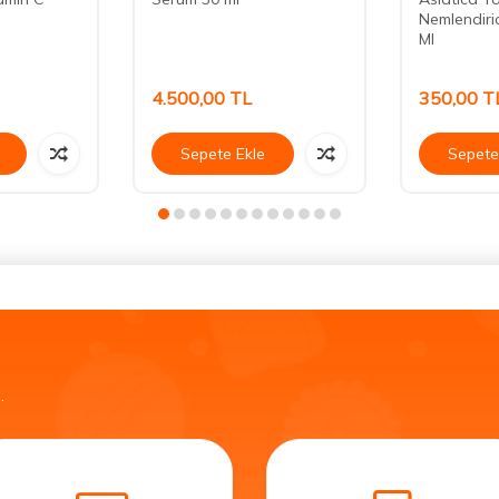
Nemlendiri
Ml
4.500,00
TL
350,00
T
Sepete Ekle
Sepete
.