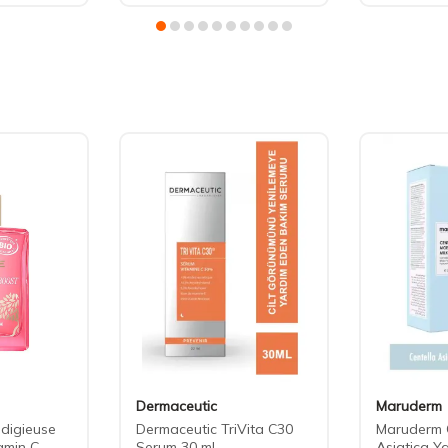
Dermaceutic
Maruderm
digieuse
Dermaceutic TriVita C30
Maruderm 
amin C
Serum 30 ml
Asiatica Yat