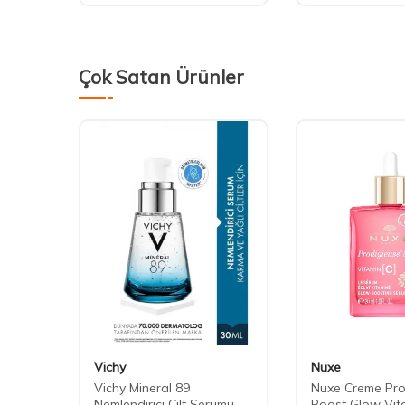
Çok Satan Ürünler
Vichy
Nuxe
0 ml
Vichy Mineral 89
Nuxe Creme Pro
Nemlendirici Cilt Serumu
Boost Glow Vit