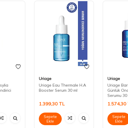
Uriage
Uriage
sylia
Uriage Eau Thermale H.A
Uriage Bar
ndirici
Booster Serum 30 ml
Günlük Onar
Serumu 30
1.399,30
TL
1.574,30
Sepete
Sepete
Ekle
Ekle