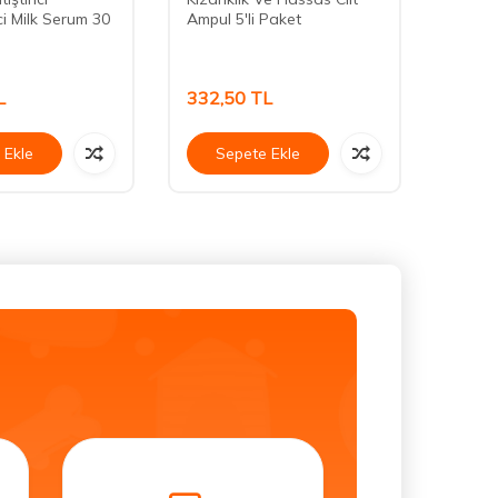
ci Milk Serum 30
Ampul 5'li Paket
L
332,50
TL
1.85
 Ekle
Sepete Ekle
Se