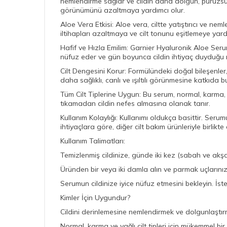
nemlendirme sağlar ve cildin daha dolgun, pürüzsüz ve
görünümünü azaltmaya yardımcı olur.
Aloe Vera Etkisi: Aloe vera, ciltte yatıştırıcı ve neml
iltihapları azaltmaya ve cilt tonunu eşitlemeye yardı
Hafif ve Hızla Emilim: Garnier Hyaluronik Aloe Serum,
nüfuz eder ve gün boyunca cildin ihtiyaç duyduğu ne
Cilt Dengesini Korur: Formülündeki doğal bileşenler,
daha sağlıklı, canlı ve ışıltılı görünmesine katkıda b
Tüm Cilt Tiplerine Uygun: Bu serum, normal, karma, 
tıkamadan cildin nefes almasına olanak tanır.
Kullanım Kolaylığı: Kullanımı oldukça basittir. Ser
ihtiyaçlara göre, diğer cilt bakım ürünleriyle birlikte 
Kullanım Talimatları:
Temizlenmiş cildinize, günde iki kez (sabah ve akş
Üründen bir veya iki damla alın ve parmak uçların
Serumun cildinize iyice nüfuz etmesini bekleyin. İste
Kimler İçin Uygundur?
Cildini derinlemesine nemlendirmek ve dolgunlaştırm
Normal, karma ve yağlı cilt tipleri için mükemmel bir