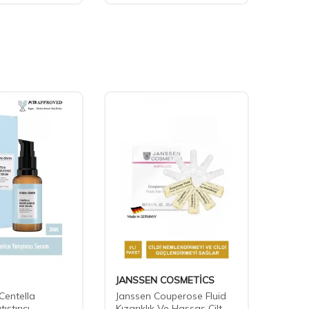
JANSSEN COSMETİCS
JANS
Centella
Janssen Couperose Fluid
Janss
ıştırıcı
Kızarıklık Ve Hassas Cilt
Secre