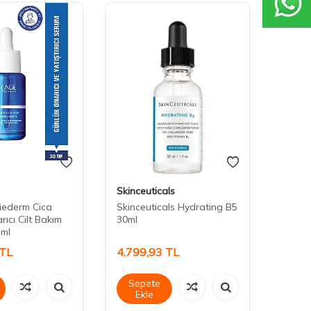
Skinceuticals
Babe
iederm Cica
Skinceuticals Hydrating B5
Babe 
ıcı Cilt Bakım
30ml
 ml
TL
4.799,93
TL
1.92
Sepete
Sep
Ekle
Ek