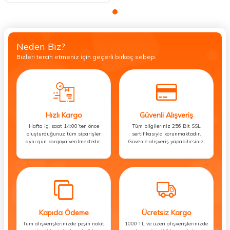
Neden Biz?
Bizleri tercih etmeniz için geçerli birkaç sebep.
Hızlı Kargo
Güvenli Alışveriş
Hafta içi saat 14:00’ten önce
Tüm bilgileriniz 256 Bit SSL
oluşturduğunuz tüm siparişler
sertifikasıyla korunmaktadır.
aynı gün kargoya verilmektedir.
Güvenle alışveriş yapabilirsiniz.
Kapıda Ödeme
Ücretsiz Kargo
Tüm alışverişlerinizde peşin nakit
1000 TL ve üzeri alışverişlerinizde