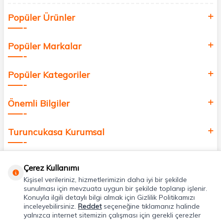
Siz de kendinizi yenilemek, sağlığınızı desteklemek ve güzelliğinize
Popüler Ürünler
değer katmak için bize katılın!
Popüler Markalar
Popüler Kategoriler
Önemli Bilgiler
Turuncukasa Kurumsal
Hızlı Erişim
Çerez Kullanımı
Kişisel verileriniz, hizmetlerimizin daha iyi bir şekilde
Uygulamalarımız
sunulması için mevzuata uygun bir şekilde toplanıp işlenir.
Konuyla ilgili detaylı bilgi almak için Gizlilik Politikamızı
inceleyebilirsiniz.
Reddet
seçeneğine tıklamanız halinde
yalnızca internet sitemizin çalışması için gerekli çerezler
Adres & İletişim