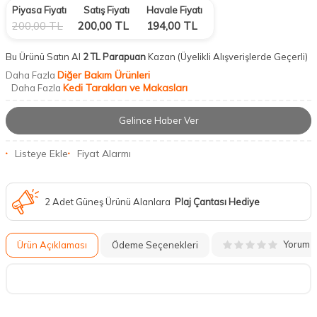
Piyasa Fiyatı
Satış Fiyatı
Havale Fiyatı
200,00
TL
200,00
TL
194,00
TL
Bu Ürünü Satın Al
2 TL Parapuan
Kazan
(Üyelikli Alışverişlerde Geçerli)
Diğer Bakım Ürünleri
Daha Fazla
Kedi Tarakları ve Makasları
Daha Fazla
Gelince Haber Ver
Listeye Ekle
Fiyat Alarmı
2 Adet Güneş Ürünü Alanlara
Plaj Çantası Hediye
Yorum
Ürün Açıklaması
Ödeme Seçenekleri