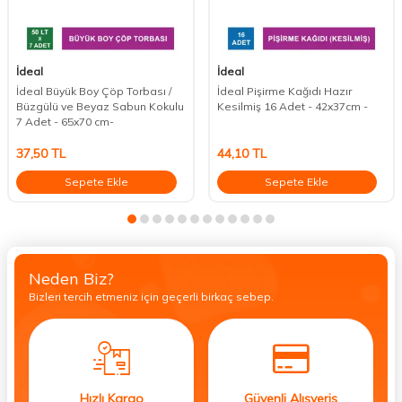
İdeal
İdeal
İdeal Büyük Boy Çöp Torbası /
İdeal Pişirme Kağıdı Hazır
Büzgülü ve Beyaz Sabun Kokulu
Kesilmiş 16 Adet - 42x37cm -
7 Adet - 65x70 cm-
37,50
TL
44,10
TL
Sepete Ekle
Sepete Ekle
Neden Biz?
Bizleri tercih etmeniz için geçerli birkaç sebep.
Hızlı Kargo
Güvenli Alışveriş