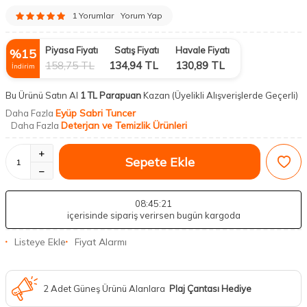
1 Yorumlar
Yorum Yap
Piyasa Fiyatı
Satış Fiyatı
Havale Fiyatı
%
15
158,75
TL
134,94
TL
130,89
TL
İndirim
Bu Ürünü Satın Al
1 TL Parapuan
Kazan
(Üyelikli Alışverişlerde Geçerli)
Eyüp Sabri Tuncer
Daha Fazla
Deterjan ve Temizlik Ürünleri
Daha Fazla
Sepete Ekle
08
:45
:20
içerisinde sipariş verirsen bugün kargoda
Listeye Ekle
Fiyat Alarmı
2 Adet Güneş Ürünü Alanlara
Plaj Çantası Hediye