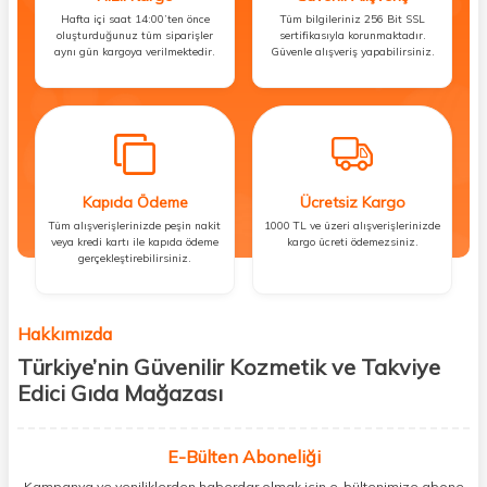
Hafta içi saat 14:00’ten önce
Tüm bilgileriniz 256 Bit SSL
oluşturduğunuz tüm siparişler
sertifikasıyla korunmaktadır.
aynı gün kargoya verilmektedir.
Güvenle alışveriş yapabilirsiniz.
Kapıda Ödeme
Ücretsiz Kargo
Tüm alışverişlerinizde peşin nakit
1000 TL ve üzeri alışverişlerinizde
veya kredi kartı ile kapıda ödeme
kargo ücreti ödemezsiniz.
gerçekleştirebilirsiniz.
Hakkımızda
Türkiye’nin Güvenilir Kozmetik ve Takviye
Edici Gıda Mağazası
Güzellik, sağlık ve iyi hissetmek herkesin hakkı! Biz de bu vizyonla, hem
kişisel bakım hem de takviye edici gıda ürünlerini sizlerle
E-Bülten Aboneliği
buluşturuyoruz. Artık mağaza mağaza dolaşmanıza gerek yok;
Kampanya ve yeniliklerden haberdar olmak için e-bültenimize abone