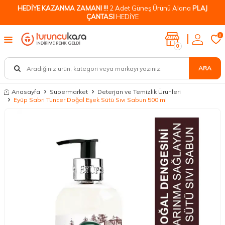
HEDİYE KAZANMA ZAMANI !!!
2 Adet Güneş Ürünü Alana
PLAJ
ÇANTASI
HEDİYE
0
0
ARA
Anasayfa
Süpermarket
Deterjan ve Temizlik Ürünleri
Eyüp Sabri Tuncer Doğal Eşek Sütü Sıvı Sabun 500 ml