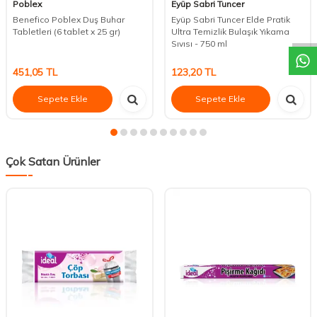
Poblex
Eyüp Sabri Tuncer
DESTEK
Benefico Poblex Duş Buhar
Eyüp Sabri Tuncer Elde Pratik
Tabletleri (6 tablet x 25 gr)
Ultra Temizlik Bulaşık Yıkama
Sıvısı - 750 ml
451,05
TL
123,20
TL
Sepete Ekle
Sepete Ekle
Çok Satan Ürünler