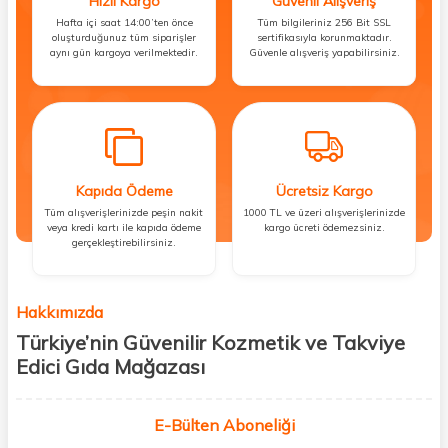
Hızlı Kargo
Güvenli Alışveriş
Hafta içi saat 14:00’ten önce
Tüm bilgileriniz 256 Bit SSL
oluşturduğunuz tüm siparişler
sertifikasıyla korunmaktadır.
aynı gün kargoya verilmektedir.
Güvenle alışveriş yapabilirsiniz.
Kapıda Ödeme
Ücretsiz Kargo
Tüm alışverişlerinizde peşin nakit
1000 TL ve üzeri alışverişlerinizde
veya kredi kartı ile kapıda ödeme
kargo ücreti ödemezsiniz.
gerçekleştirebilirsiniz.
Hakkımızda
Türkiye’nin Güvenilir Kozmetik ve Takviye
Edici Gıda Mağazası
Güzellik, sağlık ve iyi hissetmek herkesin hakkı! Biz de bu vizyonla, hem
kişisel bakım hem de takviye edici gıda ürünlerini sizlerle
E-Bülten Aboneliği
buluşturuyoruz. Artık mağaza mağaza dolaşmanıza gerek yok;