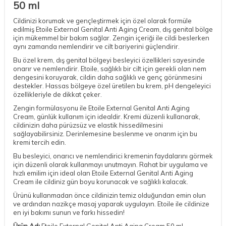
50 ml
Cildinizi korumak ve gençleştirmek için özel olarak formüle
edilmiş Etoile External Genital Anti Aging Cream, dış genital bölge
için mükemmel bir bakım sağlar. Zengin içeriği ile cildi beslerken
aynı zamanda nemlendirir ve cilt bariyerini güçlendirir.
Bu özel krem, dış genital bölgeyi besleyici özellikleri sayesinde
onarır ve nemlendirir. Etoile, sağlıklı bir cilt için gerekli olan nem
dengesini koruyarak, cildin daha sağlıklı ve genç görünmesini
destekler. Hassas bölgeye özel üretilen bu krem, pH dengeleyici
özellikleriyle de dikkat çeker.
Zengin formülasyonu ile Etoile External Genital Anti Aging
Cream, günlük kullanım için idealdir. Kremi düzenli kullanarak,
cildinizin daha pürüzsüz ve elastik hissedilmesini
sağlayabilirsiniz. Derinlemesine beslenme ve onarım için bu
kremi tercih edin.
Bu besleyici, onarıcı ve nemlendirici kremenin faydalarını görmek
için düzenli olarak kullanmayı unutmayın. Rahat bir uygulama ve
hızlı emilim için ideal olan Etoile External Genital Anti Aging
Cream ile cildiniz gün boyu korunacak ve sağlıklı kalacak.
Ürünü kullanmadan önce cildinizin temiz olduğundan emin olun
ve ardından nazikçe masaj yaparak uygulayın. Etoile ile cildinize
en iyi bakımı sunun ve farkı hissedin!
Ürün Adı
Etoile External Genital Anti Aging Cream 50 ml