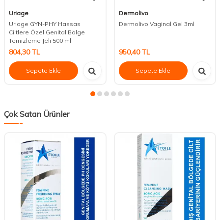
Uriage
Dermolivo
Uriage GYN-PHY Hassas
Dermolivo Vaginal Gel 3ml
Ciltlere Özel Genital Bölge
Temizleme Jeli 500 ml
804,30
TL
950,40
TL
Sepete Ekle
Sepete Ekle
Çok Satan Ürünler