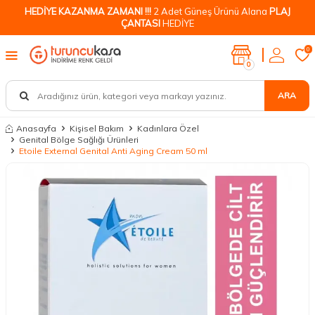
HEDİYE KAZANMA ZAMANI !!!
2 Adet Güneş Ürünü Alana
PLAJ
ÇANTASI
HEDİYE
0
0
ARA
Anasayfa
Kişisel Bakım
Kadınlara Özel
Genital Bölge Sağlığı Ürünleri
Etoile External Genital Anti Aging Cream 50 ml