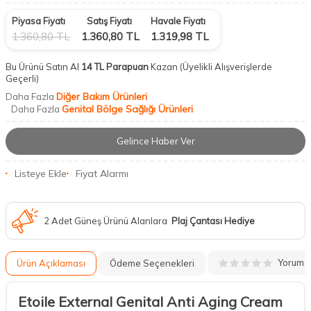
Piyasa Fiyatı
Satış Fiyatı
Havale Fiyatı
1.360,80
TL
1.360,80
TL
1.319,98
TL
Bu Ürünü Satın Al
14 TL Parapuan
Kazan
(Üyelikli Alışverişlerde
Geçerli)
Diğer Bakım Ürünleri
Daha Fazla
Genital Bölge Sağlığı Ürünleri
Daha Fazla
Gelince Haber Ver
Listeye Ekle
Fiyat Alarmı
2 Adet Güneş Ürünü Alanlara
Plaj Çantası Hediye
Yorum
Ürün Açıklaması
Ödeme Seçenekleri
Etoile External Genital Anti Aging Cream