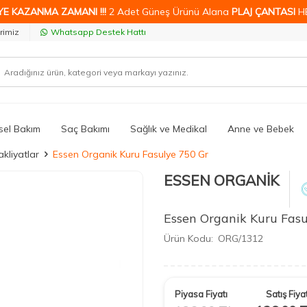
YE KAZANMA ZAMANI !!!
2 Adet Güneş Ürünü Alana
PLAJ ÇANTASI
H
rimiz
Whatsapp Destek Hattı
isel Bakım
Saç Bakımı
Sağlık ve Medikal
Anne ve Bebek
kliyatlar
Essen Organik Kuru Fasulye 750 Gr
ESSEN ORGANİK
Essen Organik Kuru Fasu
Ürün Kodu:
ORG/1312
Piyasa Fiyatı
Satış Fiyat