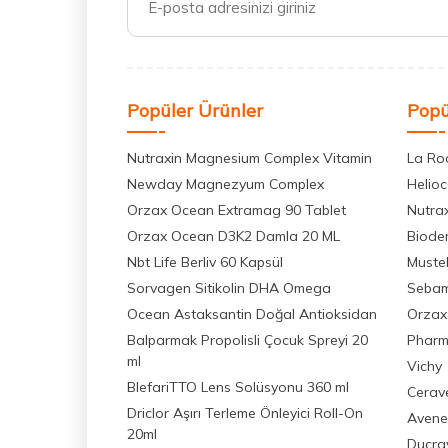
Popüler Ürünler
Popü
Nutraxin Magnesium Complex Vitamin
La Ro
Newday Magnezyum Complex
Helio
Orzax Ocean Extramag 90 Tablet
Nutra
Orzax Ocean D3K2 Damla 20 ML
Biode
Nbt Life Berliv 60 Kapsül
Muste
Sorvagen Sitikolin DHA Omega
Seba
Ocean Astaksantin Doğal Antioksidan
Orzax
Balparmak Propolisli Çocuk Spreyi 20
Pharm
ml
Vichy
BlefariTTO Lens Solüsyonu 360 ml
Cerav
Driclor Aşırı Terleme Önleyici Roll-On
Avene
20ml
Ducra