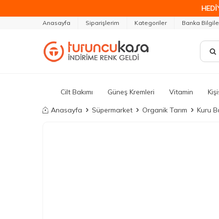
HEDİ
Anasayfa
Siparişlerim
Kategoriler
Banka Bilgile
Cilt Bakımı
Güneş Kremleri
Vitamin
Kiş
Anasayfa
Süpermarket
Organik Tarım
Kuru Ba