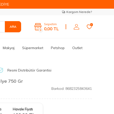
EDİYE
Kargom Nerede?
Sepetim
0
ARA
0,00
TL
0
Makyaj
Süpermarket
Petshop
Outlet
Resmi Distribütör Garantisi
lye 750 Gr
Barkod:
8682325843641
ı
Havale Fiyatı