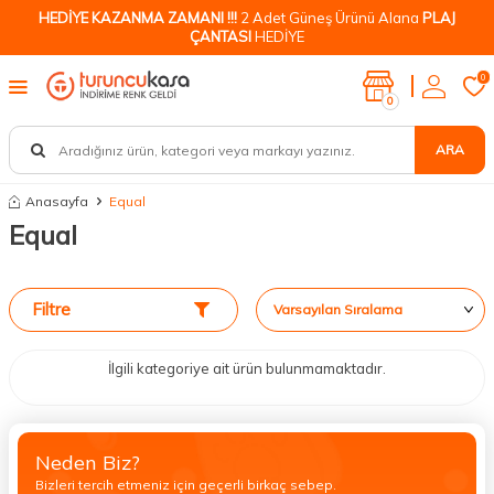
HEDİYE KAZANMA ZAMANI !!!
2 Adet Güneş Ürünü Alana
PLAJ
ÇANTASI
HEDİYE
0
0
ARA
Anasayfa
Equal
Equal
Filtre
İlgili kategoriye ait ürün bulunmamaktadır.
Neden Biz?
Bizleri tercih etmeniz için geçerli birkaç sebep.