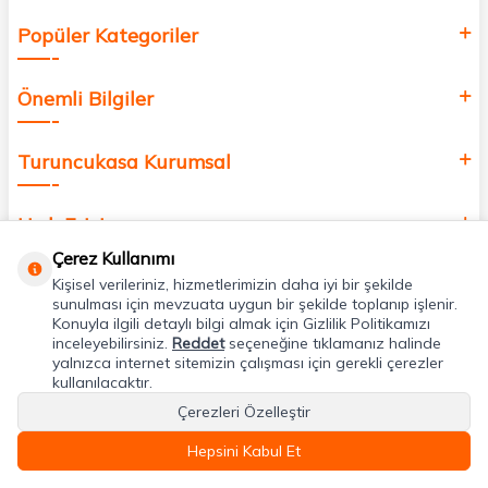
Popüler Kategoriler
Önemli Bilgiler
Turuncukasa Kurumsal
Hızlı Erişim
Çerez Kullanımı
Kişisel verileriniz, hizmetlerimizin daha iyi bir şekilde
Uygulamalarımız
sunulması için mevzuata uygun bir şekilde toplanıp işlenir.
Konuyla ilgili detaylı bilgi almak için Gizlilik Politikamızı
inceleyebilirsiniz.
Reddet
seçeneğine tıklamanız halinde
Adres & İletişim
yalnızca internet sitemizin çalışması için gerekli çerezler
kullanılacaktır.
Çerezleri Özelleştir
Hepsini Kabul Et