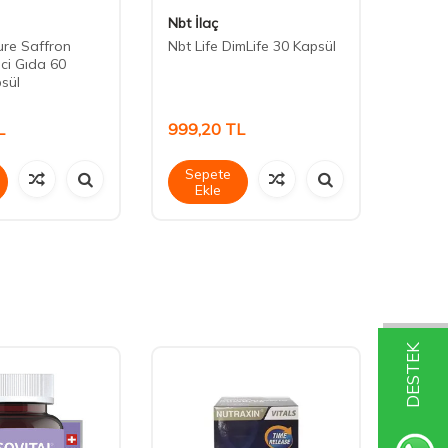
Nbt İlaç
Solga
ure Saffron
Nbt Life DimLife 30 Kapsül
OUTLE
ici Gıda 60
Passi
psül
Takviy
Kapsü
L
999,20
TL
667,
Sepete
Sep
Ekle
Ek
DESTEK