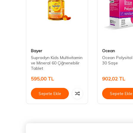
Bayer
Ocean
ablet
Supradyn Kids Multivitamin
Ocean Polysito
ve Mineral 60 Çiğnenebilir
30 Saşe
Tablet
595,00
TL
902,02
TL
Sepete Ekle
Sepete Ekle