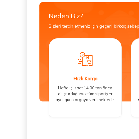
Neden Biz?
Bizleri tercih etmeniz için geçerli birkaç sebep
Hızlı Kargo
Hafta içi saat 14:00’ten önce
oluşturduğunuz tüm siparişler
aynı gün kargoya verilmektedir.