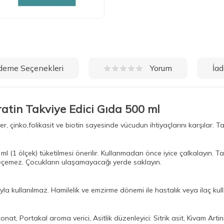
deme Seçenekleri
İad
Yorum
ratin Takviye Edici Gıda 500 ml
, çinko,folikasit ve biotin sayesinde vücudun ihtiyaçlarını karşılar. Ta
25 ml (1 ölçek) tüketilmesi önerilir. Kullanmadan önce iyice çalkalayın.
geçemez. Çocukların ulaşamayacağı yerde saklayın.
yla kullanılmaz. Hamilelik ve emzirme dönemi ile hastalık veya ilaç k
konat, Portakal aroma verici, Asitlik düzenleyici: Sitrik asit, Kivam A