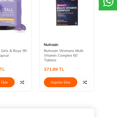
Nutraxin
Nbt İl
l Girls & Boys 90
Nutraxin Womens Multi
Nbt Li
apsül
Vitamin Complex 60
Tablets
TL
371,99
TL
763,
 Ekle
Sepete Ekle
Se