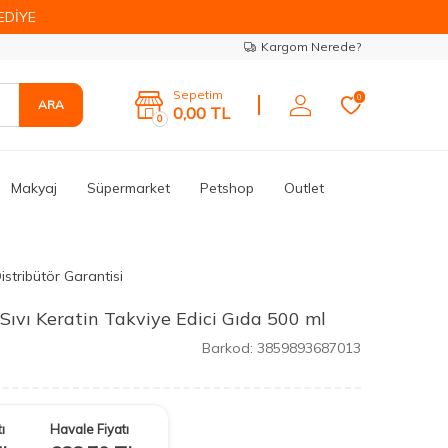
EDİYE
Kargom Nerede?
Sepetim
0
ARA
0,00
TL
0
Makyaj
Süpermarket
Petshop
Outlet
istribütör Garantisi
Sıvı Keratin Takviye Edici Gıda 500 ml
Barkod:
3859893687013
ı
Havale Fiyatı