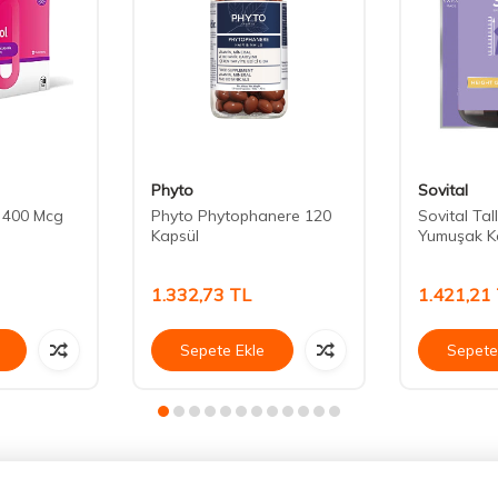
Phyto
Sovital
l 400 Mcg
Phyto Phytophanere 120
Sovital Tal
Kapsül
Yumuşak K
1.332,73
TL
1.421,21
Sepete Ekle
Sepete