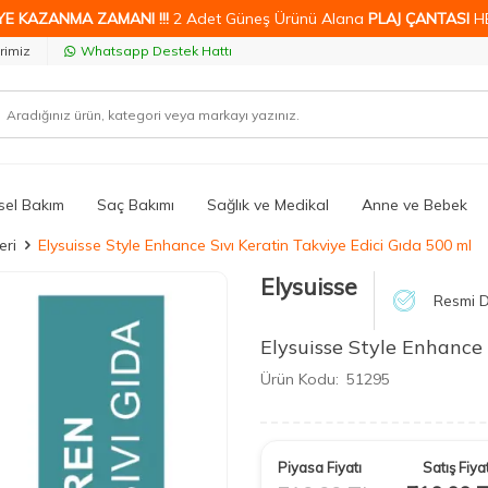
YE KAZANMA ZAMANI !!!
2 Adet Güneş Ürünü Alana
PLAJ ÇANTASI
H
rimiz
Whatsapp Destek Hattı
isel Bakım
Saç Bakımı
Sağlık ve Medikal
Anne ve Bebek
eri
Elysuisse Style Enhance Sıvı Keratin Takviye Edici Gıda 500 ml
Elysuisse
Resmi D
Elysuisse Style Enhance 
Ürün Kodu:
51295
Piyasa Fiyatı
Satış Fiyat