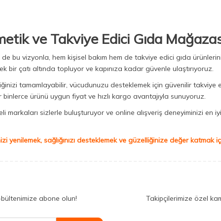
metik ve Takviye Edici Gıda Mağazas
Biz de bu vizyonla, hem kişisel bakım hem de takviye edici gıda ürünler
ek bir çatı altında topluyor ve kapınıza kadar güvenle ulaştırıyoruz.
iğinizi tamamlayabilir, vücudunuzu desteklemek için güvenilir takviye e
binlerce ürünü uygun fiyat ve hızlı kargo avantajıyla sunuyoruz.
 markaları sizlerle buluşturuyor ve online alışveriş deneyiminizi en iyi 
izi yenilemek, sağlığınızı desteklemek ve güzelliğinize değer katmak için
-bültenimize abone olun!
Takipçilerimize özel ka