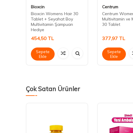
Bioxcin
Centrum
e 30
Bioxcin Womens Hair 30
Centrum Wome
Tablet + Seyahat Boy
Multivitamin ve 
Multivitamin Şampuan
30 Tablet
Hediye
454,50
TL
377,97
TL
Sepete
Sepete
Ekle
Ekle
Çok Satan Ürünler