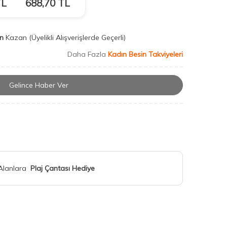
L
688,70
TL
n
Kazan
(Üyelikli Alışverişlerde Geçerli)
Daha Fazla
Kadın Besin Takviyeleri
Gelince Haber Ver
 Alanlara
Plaj Çantası Hediye