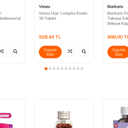
Vimex
Barbaris
n
Vimex Hair Complex Kadın
Barbaris P
Multimineral
30 Tablet
Takviye Ed
Bitkisel Ka
509,44
TL
996,00
T
Sepete
Sepete
Ekle
Ekle