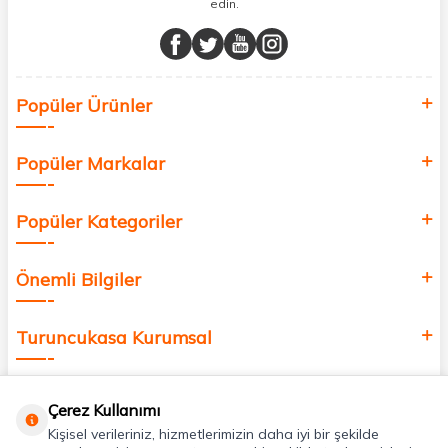
edin.
Müşteri memnuniyetini ön planda tutarak, en kaliteli markaları sizlerle
buluşturuyor ve online alışveriş deneyiminizi en iyi hale getiriyoruz.
Sağlık, güzellik ve iyi yaşam için aradığınız her şey burada!
Siz de kendinizi yenilemek, sağlığınızı desteklemek ve güzelliğinize
Popüler Ürünler
değer katmak için bize katılın!
Popüler Markalar
Popüler Kategoriler
Önemli Bilgiler
Turuncukasa Kurumsal
Hızlı Erişim
Çerez Kullanımı
Kişisel verileriniz, hizmetlerimizin daha iyi bir şekilde