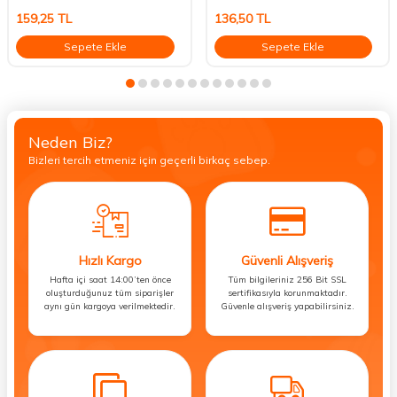
159,25
TL
136,50
TL
Sepete Ekle
Sepete Ekle
Neden Biz?
Bizleri tercih etmeniz için geçerli birkaç sebep.
Hızlı Kargo
Güvenli Alışveriş
Hafta içi saat 14:00’ten önce
Tüm bilgileriniz 256 Bit SSL
oluşturduğunuz tüm siparişler
sertifikasıyla korunmaktadır.
aynı gün kargoya verilmektedir.
Güvenle alışveriş yapabilirsiniz.