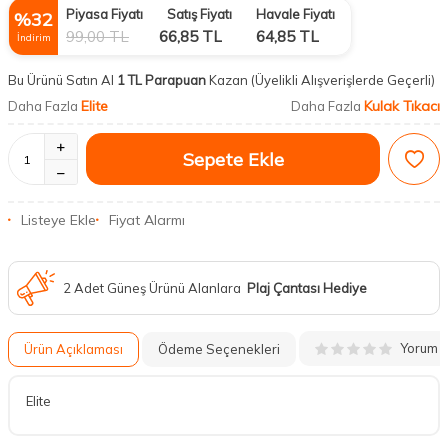
Piyasa Fiyatı
Satış Fiyatı
Havale Fiyatı
%
32
99,00
TL
66,85
TL
64,85
TL
İndirim
Bu Ürünü Satın Al
1 TL Parapuan
Kazan
(Üyelikli Alışverişlerde Geçerli)
Elite
Kulak Tıkacı
Daha Fazla
Daha Fazla
Sepete Ekle
Listeye Ekle
Fiyat Alarmı
2 Adet Güneş Ürünü Alanlara
Plaj Çantası Hediye
Yorum
Ürün Açıklaması
Ödeme Seçenekleri
Elite