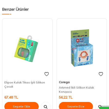
Benzer Ürünler
Corega
Elipse Kulak Tıkacı İpli Silikon
Çocuk
Artımed İkili Silikon Kulak
Koruyucu
DESTEK
67,48
TL
56,22
TL
Sepete Ekle
Sepete Ekle