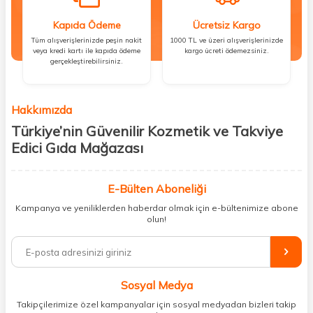
Kapıda Ödeme
Ücretsiz Kargo
Tüm alışverişlerinizde peşin nakit
1000 TL ve üzeri alışverişlerinizde
veya kredi kartı ile kapıda ödeme
kargo ücreti ödemezsiniz.
gerçekleştirebilirsiniz.
Hakkımızda
Türkiye’nin Güvenilir Kozmetik ve Takviye
Edici Gıda Mağazası
Güzellik, sağlık ve iyi hissetmek herkesin hakkı! Biz de bu vizyonla, hem
kişisel bakım hem de takviye edici gıda ürünlerini sizlerle
E-Bülten Aboneliği
buluşturuyoruz. Artık mağaza mağaza dolaşmanıza gerek yok;
Kampanya ve yeniliklerden haberdar olmak için e-bültenimize abone
ihtiyacınız olan her şeyi tek bir çatı altında topluyor ve kapınıza kadar
olun!
güvenle ulaştırıyoruz.
%100 orijinal kozmetik ve sağlık ürünleriyle güzelliğinizi tamamlayabilir,
vücudunuzu desteklemek için güvenilir takviye edici gıdalara
ulaşabilirsiniz. Cilt bakımından saç bakımına, makyajdan vitamin ve
Sosyal Medya
minerallere kadar binlerce ürünü uygun fiyat ve hızlı kargo avantajıyla
sunuyoruz.
Takipçilerimize özel kampanyalar için sosyal medyadan bizleri takip