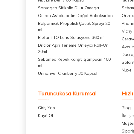
Nbt Life Berliv 60 Kapsül
Muste
Sorvagen Sitikolin DHA Omega
Seba
Ocean Astaksantin Doğal Antioksidan
Orzax
Balparmak Propolisli Çocuk Spreyi 20
Pharm
ml
Vichy
BlefariTTO Lens Solüsyonu 360 ml
Cerav
Driclor Aşırı Terleme Önleyici Roll-On
Avene
20ml
Ducra
Sebamed Kepek Karşıtı Şampuan 400
Solan
ml
Nuxe
Urinonvef Cranberry 30 Kapsül
Turuncukasa Kurumsal
Hızlı
Giriş Yap
Blog
Kayıt Ol
İletişi
Müşter
Sipari