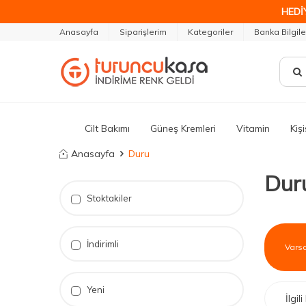
HEDİ
Anasayfa
Siparişlerim
Kategoriler
Banka Bilgile
Cilt Bakımı
Güneş Kremleri
Vitamin
Kiş
Anasayfa
Duru
Dur
Stoktakiler
İndirimli
Yeni
İlgi