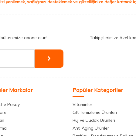
izi yenilemek, sağlığınızı desteklemek ve güzelliğinize değer katmak için
-bültenimize abone olun!
Takipçilerimize özel ka
ler Markalar
Popüler Kategoriler
che Posay
Vitaminler
care
Cilt Temizleme Ürünleri
xin
Ruj ve Dudak Ürünleri
rma
Anti Aging Ürünler