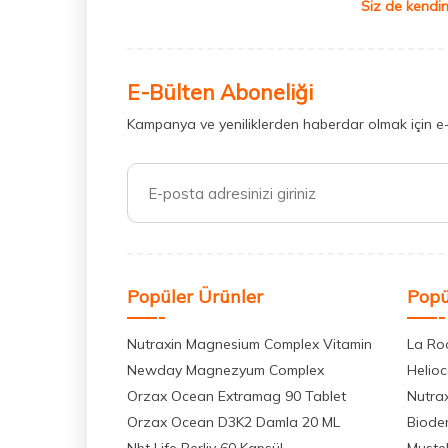
Siz de kendin
E-Bülten Aboneliği
Kampanya ve yeniliklerden haberdar olmak için e
Popüler Ürünler
Popü
Nutraxin Magnesium Complex Vitamin
La Ro
Newday Magnezyum Complex
Helio
Orzax Ocean Extramag 90 Tablet
Nutra
Orzax Ocean D3K2 Damla 20 ML
Biode