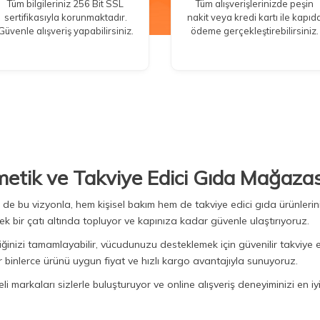
Tüm bilgileriniz 256 Bit SSL
Tüm alışverişlerinizde peşin
sertifikasıyla korunmaktadır.
nakit veya kredi kartı ile kapıd
Güvenle alışveriş yapabilirsiniz.
ödeme gerçekleştirebilirsiniz.
metik ve Takviye Edici Gıda Mağazas
Biz de bu vizyonla, hem kişisel bakım hem de takviye edici gıda ürünler
ek bir çatı altında topluyor ve kapınıza kadar güvenle ulaştırıyoruz.
iğinizi tamamlayabilir, vücudunuzu desteklemek için güvenilir takviye e
binlerce ürünü uygun fiyat ve hızlı kargo avantajıyla sunuyoruz.
 markaları sizlerle buluşturuyor ve online alışveriş deneyiminizi en iyi 