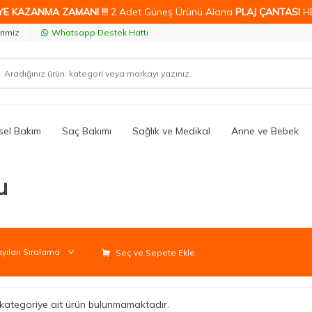
YE KAZANMA ZAMANI !!!
2 Adet Güneş Ürünü Alana
PLAJ ÇANTASI
H
rimiz
Whatsapp Destek Hattı
isel Bakım
Saç Bakımı
Sağlık ve Medikal
Anne ve Bebek
u
Seç ve Sepete Ekle
li kategoriye ait ürün bulunmamaktadır.