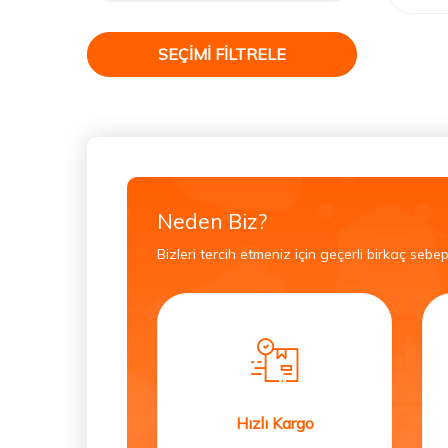
SEÇIMI FILTRELE
Neden Biz?
Bizleri tercih etmeniz için geçerli birkaç sebep
Hızlı Kargo