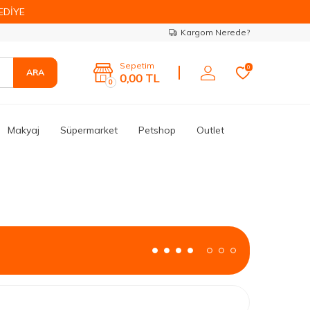
EDİYE
Kargom Nerede?
Sepetim
0
ARA
0,00
TL
0
Makyaj
Süpermarket
Petshop
Outlet