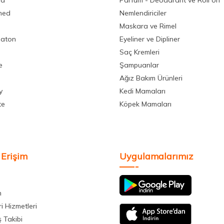
la
Parfüm - Deodarant ve Roll on
med
Nemlendiriciler
Maskara ve Rimel
aton
Eyeliner ve Dipliner
Saç Kremleri
e
Şampuanlar
Ağız Bakım Ürünleri
y
Kedi Mamaları
te
Köpek Mamaları
 Erişim
Uygulamalarımız
m
i Hizmetleri
ş Takibi