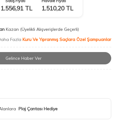
Satış Fiyatı
Havale Fiyatı
1.556,91
TL
1.510,20
TL
an
Kazan
(Üyelikli Alışverişlerde Geçerli)
Daha Fazla
Kuru Ve Yıpranmış Saçlara Özel Şampuanlar
Gelince Haber Ver
 Alanlara
Plaj Çantası Hediye