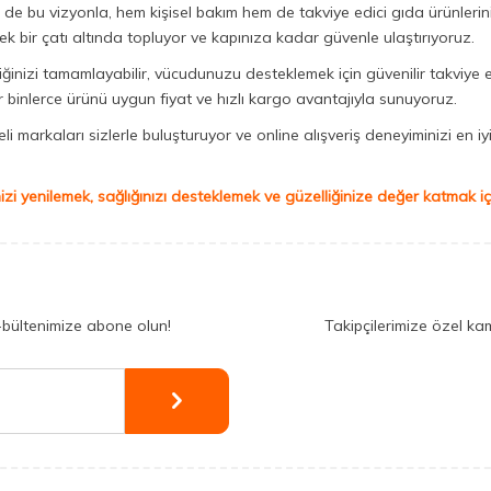
Biz de bu vizyonla, hem kişisel bakım hem de takviye edici gıda ürünler
ek bir çatı altında topluyor ve kapınıza kadar güvenle ulaştırıyoruz.
iğinizi tamamlayabilir, vücudunuzu desteklemek için güvenilir takviye e
binlerce ürünü uygun fiyat ve hızlı kargo avantajıyla sunuyoruz.
 markaları sizlerle buluşturuyor ve online alışveriş deneyiminizi en iyi 
izi yenilemek, sağlığınızı desteklemek ve güzelliğinize değer katmak için
-bültenimize abone olun!
Takipçilerimize özel ka