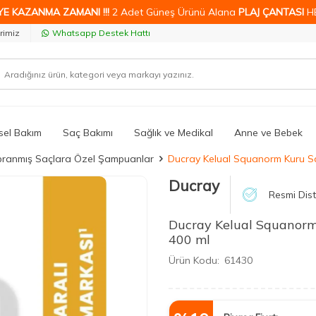
YE KAZANMA ZAMANI !!!
2 Adet Güneş Ürünü Alana
PLAJ ÇANTASI
H
rimiz
Whatsapp Destek Hattı
isel Bakım
Saç Bakımı
Sağlık ve Medikal
Anne ve Bebek
ıpranmış Saçlara Özel Şampuanlar
Ducray Kelual Squanorm Kuru Sa
Ducray
Resmi Dist
Ducray Kelual Squanorm
400 ml
Ürün Kodu:
61430