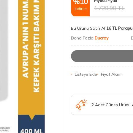
%
10
Piyasa Fiyatı
1.729,90
TL
İndirim
Bu Ürünü Satın Al
16 TL Parapu
Daha Fazla
Ducray
Listeye Ekle
Fiyat Alarmı
2 Adet Güneş Ürünü