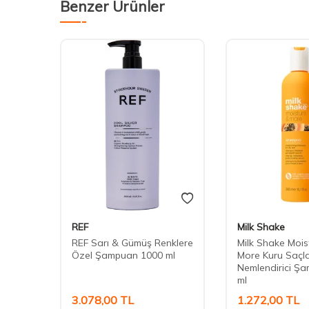
Benzer Ürünler
REF
Milk Shake
age
REF Sarı & Gümüş Renklere
Milk Shake Mois
mpuan
Özel Şampuan 1000 ml
More Kuru Saçla
Nemlendirici Ş
ml
3.078,00
TL
1.272,00
TL