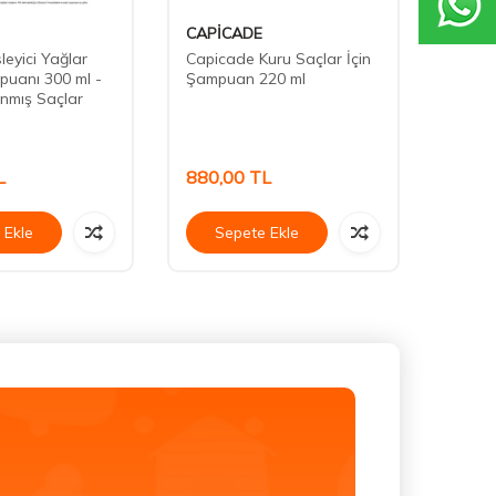
CAPİCADE
John 
leyici Yağlar
Capicade Kuru Saçlar İçin
John 
uanı 300 ml -
Şampuan 220 ml
Highli
nmış Saçlar
Shamp
Saçla
Şamp
L
880,00
TL
449,
 Ekle
Sepete Ekle
Se