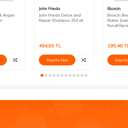
John Frieda
Bioxcin
 & Argan
John Frieda Detox and
Bioxcin Bes
an
Repair Shampoo 250 ml
Bakım Şamp
Kuru&Yıpra
494,93
TL
195,49
T
Sepete Ekle
Sepete
.