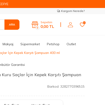
EDİYE
Kargom Nerede?
Sepetim
0
ARA
0,00
TL
0
Makyaj
Süpermarket
Petshop
Outlet
çlar İçin Kepek Karşıtı Şampuan 400 ml
ribütör Garantisi
 Kuru Saçlar İçin Kepek Karşıtı Şampuan
Barkod:
3282770396515