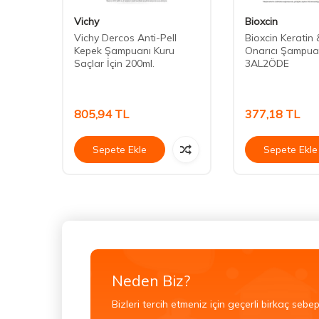
Vichy
Bioxcin
ishing
Vichy Dercos Anti-Pell
Bioxcin Keratin
uru
Kepek Şampuanı Kuru
Onarıcı Şampu
mpuan
Saçlar İçin 200ml.
3AL2ÖDE
805,94
TL
377,18
TL
Sepete Ekle
Sepete Ekle
Neden Biz?
Bizleri tercih etmeniz için geçerli birkaç sebep