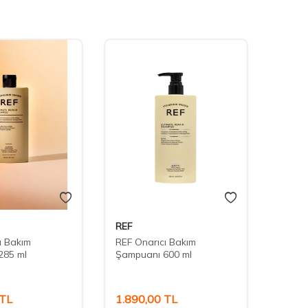
REF
REF
ı Bakım
REF Onarıcı Bakım
REF S
285 ml
Şampuanı 600 ml
Özel 
TL
1.890,00
TL
585,