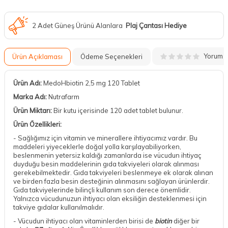
2 Adet Güneş Ürünü Alanlara
Plaj Çantası Hediye
Yorum
Ürün Açıklaması
Ödeme Seçenekleri
Ürün Adı:
MedoHbiotin 2,5 mg 120 Tablet
Marka Adı:
Nutrafarm
Ürün Miktarı:
Bir kutu içerisinde 120 adet tablet bulunur.
Ürün Özellikleri:
- Sağlığımız için vitamin ve minerallere ihtiyacımız vardır. Bu
maddeleri yiyeceklerle doğal yolla karşılayabiliyorken,
beslenmenin yetersiz kaldığı zamanlarda ise vücudun ihtiyaç
duyduğu besin maddelerinin gıda takviyeleri olarak alınması
gerekebilmektedir. Gıda takviyeleri beslenmeye ek olarak alınan
ve birden fazla besin desteğinin alınmasını sağlayan ürünlerdir.
Gıda takviyelerinde bilinçli kullanım son derece önemlidir.
Yalnızca vücudunuzun ihtiyacı olan eksiliğin desteklenmesi için
takviye gıdalar kullanılmalıdır.
- Vücudun ihtiyacı olan vitaminlerden birisi de
biotin
diğer bir