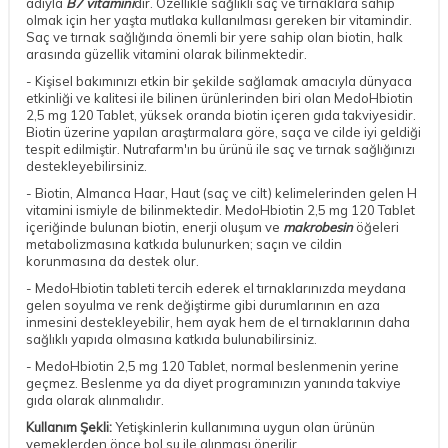
adıyla
B7 vitamini
dir. Özellikle sağlıklı saç ve tırnaklara sahip
olmak için her yaşta mutlaka kullanılması gereken bir vitamindir.
Saç ve tırnak sağlığında önemli bir yere sahip olan biotin, halk
arasında güzellik vitamini olarak bilinmektedir.
- Kişisel bakımınızı etkin bir şekilde sağlamak amacıyla dünyaca
etkinliği ve kalitesi ile bilinen ürünlerinden biri olan MedoHbiotin
2,5 mg 120 Tablet, yüksek oranda biotin içeren gıda takviyesidir.
Biotin üzerine yapılan araştırmalara göre, saça ve cilde iyi geldiği
tespit edilmiştir. Nutrafarm'ın bu ürünü ile saç ve tırnak sağlığınızı
destekleyebilirsiniz.
- Biotin, Almanca Haar, Haut (saç ve cilt) kelimelerinden gelen H
vitamini ismiyle de bilinmektedir. MedoHbiotin 2,5 mg 120 Tablet
içeriğinde bulunan biotin, enerji oluşum ve
makrobesin
öğeleri
metabolizmasına katkıda bulunurken; saçın ve cildin
korunmasına da destek olur.
- MedoHbiotin tableti tercih ederek el tırnaklarınızda meydana
gelen soyulma ve renk değiştirme gibi durumlarının en aza
inmesini destekleyebilir, hem ayak hem de el tırnaklarının daha
sağlıklı yapıda olmasına katkıda bulunabilirsiniz.
- MedoHbiotin 2,5 mg 120 Tablet, normal beslenmenin yerine
geçmez. Beslenme ya da diyet programınızın yanında takviye
gıda olarak alınmalıdır.
Kullanım Şekli:
Yetişkinlerin kullanımına uygun olan ürünün
yemeklerden önce bol su ile alınması önerilir.