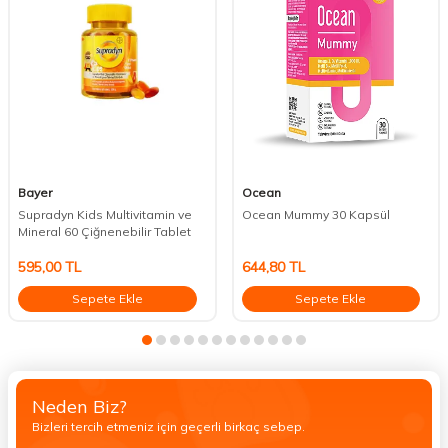
Bayer
Ocean
Supradyn Kids Multivitamin ve
Ocean Mummy 30 Kapsül
Mineral 60 Çiğnenebilir Tablet
595,00
TL
644,80
TL
Sepete Ekle
Sepete Ekle
Neden Biz?
Bizleri tercih etmeniz için geçerli birkaç sebep.