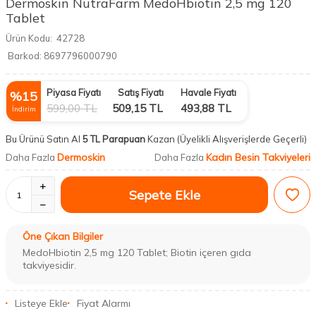
Dermoskin NutraFarm MedoHbiotin 2,5 mg 120
Tablet
Ürün Kodu:
42728
Barkod:
8697796000790
Piyasa Fiyatı
Satış Fiyatı
Havale Fiyatı
%
15
599,00
TL
509,15
TL
493,88
TL
İndirim
Bu Ürünü Satın Al
5 TL Parapuan
Kazan
(Üyelikli Alışverişlerde Geçerli)
Dermoskin
Kadın Besin Takviyeleri
Daha Fazla
Daha Fazla
Sepete Ekle
Öne Çıkan Bilgiler
MedoHbiotin 2,5 mg 120 Tablet; Biotin içeren gıda
takviyesidir.
Listeye Ekle
Fiyat Alarmı