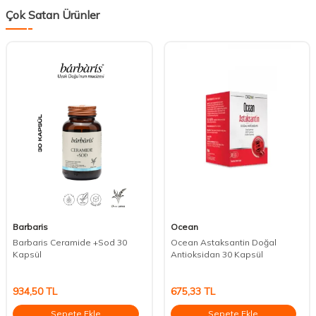
Çok Satan Ürünler
Barbaris
Ocean
Barbaris Ceramide +Sod 30
Ocean Astaksantin Doğal
Kapsül
Antioksidan 30 Kapsül
934,50
TL
675,33
TL
Sepete Ekle
Sepete Ekle