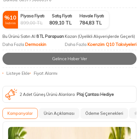
Piyasa Fiyatı
Satış Fiyatı
Havale Fiyatı
%
10
899,00
TL
809,10
TL
784,83
TL
İndirim
Bu Ürünü Satın Al
8 TL Parapuan
Kazan
(Üyelikli Alışverişlerde Geçerli)
Dermoskin
Koenzim Q10 Takviyeleri
Daha Fazla
Daha Fazla
Gelince Haber Ver
Listeye Ekle
Fiyat Alarmı
2 Adet Güneş Ürünü Alanlara
Plaj Çantası Hediye
Kampanyalar
Ürün Açıklaması
Ödeme Seçenekleri