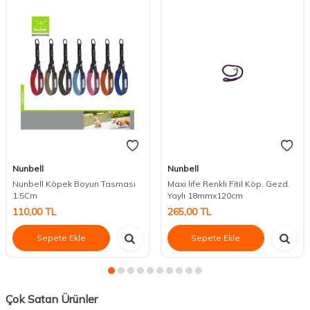
Nunbell
Nunbell
Nunbell Köpek Boyun Tasması
Maxi life Renkli Fitil Köp. Gezd.
1.5Cm
Yaylı 18mmx120cm
110,00
TL
265,00
TL
Sepete Ekle
Sepete Ekle
Çok Satan Ürünler