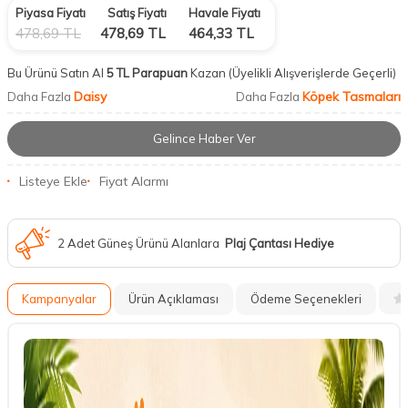
Piyasa Fiyatı
Satış Fiyatı
Havale Fiyatı
478,69
TL
478,69
TL
464,33
TL
Bu Ürünü Satın Al
5 TL Parapuan
Kazan
(Üyelikli Alışverişlerde Geçerli)
Daisy
Köpek Tasmaları
Daha Fazla
Daha Fazla
Gelince Haber Ver
Listeye Ekle
Fiyat Alarmı
2 Adet Güneş Ürünü Alanlara
Plaj Çantası Hediye
Kampanyalar
Ürün Açıklaması
Ödeme Seçenekleri