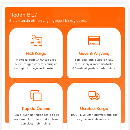
Neden Biz?
Bizleri tercih etmeniz için geçerli birkaç sebep.
Hızlı Kargo
Güvenli Alışveriş
Hafta içi saat 14:00’ten önce
Tüm bilgileriniz 256 Bit SSL
oluşturduğunuz tüm siparişler
sertifikasıyla korunmaktadır.
aynı gün kargoya verilmektedir.
Güvenle alışveriş yapabilirsiniz.
Kapıda Ödeme
Ücretsiz Kargo
Tüm alışverişlerinizde peşin nakit
1000 TL ve üzeri alışverişlerinizde
veya kredi kartı ile kapıda ödeme
kargo ücreti ödemezsiniz.
gerçekleştirebilirsiniz.