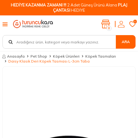
HEDİYE KAZANMA ZAMANI !!!
2 Adet Güneş Ürünü Alana
PLAJ
ÇANTASI
HEDİYE
0
0
ARA
Anasayfa
Pet Shop
Köpek Ürünleri
Köpek Tasmaları
Daisy Klasik Deri Köpek Tasması L-3cm Taba