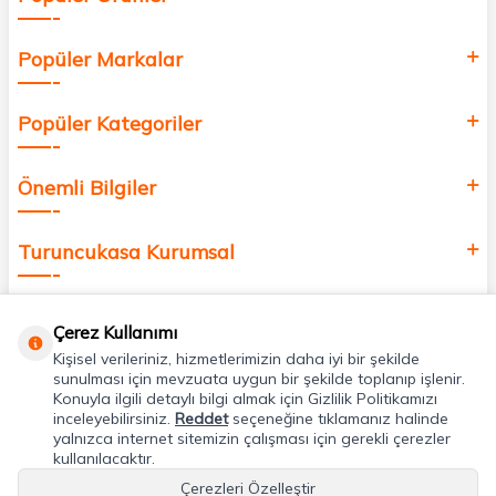
Popüler Markalar
Popüler Kategoriler
Önemli Bilgiler
Turuncukasa Kurumsal
Hızlı Erişim
Çerez Kullanımı
Kişisel verileriniz, hizmetlerimizin daha iyi bir şekilde
Uygulamalarımız
sunulması için mevzuata uygun bir şekilde toplanıp işlenir.
Konuyla ilgili detaylı bilgi almak için Gizlilik Politikamızı
inceleyebilirsiniz.
Reddet
seçeneğine tıklamanız halinde
yalnızca internet sitemizin çalışması için gerekli çerezler
Adres & İletişim
kullanılacaktır.
Çerezleri Özelleştir