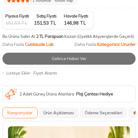
1 Yorumlar
Yorum Yap
Piyasa Fiyatı
Satış Fiyatı
Havale Fiyatı
151,53
TL
151,53
TL
146,98
TL
Bu Ürünü Satın Al
2 TL Parapuan
Kazan
(Üyelikli Alışverişlerde Geçerli)
Cumlaude Lab
Kategorisiz Urunler
Daha Fazla
Daha Fazla
Gelince Haber Ver
Listeye Ekle
Fiyat Alarmı
2 Adet Güneş Ürünü Alanlara
Plaj Çantası Hediye
Kampanyalar
Ürün Açıklaması
Ödeme Seçenekleri