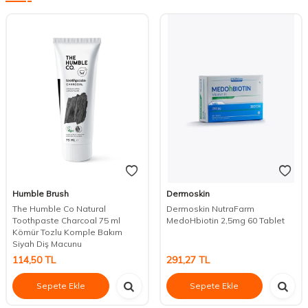
Humble Brush
Dermoskin
The Humble Co Natural
Dermoskin NutraFarm
Toothpaste Charcoal 75 ml
MedoHbiotin 2,5mg 60 Tablet
Kömür Tozlu Komple Bakım
Siyah Diş Macunu
114,50
TL
291,27
TL
Sepete Ekle
Sepete Ekle