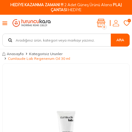
HEDİYE KAZANMA ZAMANI !!!
2 Adet Güneş Ürünü Alana
PLAJ
ÇANTASI
HEDİYE
0
0
ARA
Anasayfa
Kategorisiz Urunler
Cumlaude Lab Regenerum Oil 30 ml