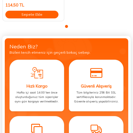
114,50
TL
Sepete Ekle
Neden Biz?
Bizleri tercih etmeniz için geçerli birkaç sebep.
Hızlı Kargo
Güvenli Alışveriş
Hafta içi saat 14:00’ten önce
Tüm bilgileriniz 256 Bit SSL
oluşturduğunuz tüm siparişler
sertifikasıyla korunmaktadır.
aynı gün kargoya verilmektedir.
Güvenle alışveriş yapabilirsiniz.