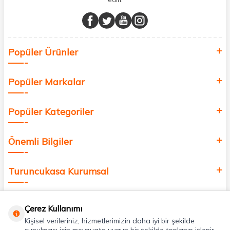
Müşteri memnuniyetini ön planda tutarak, en kaliteli markaları sizlerle
buluşturuyor ve online alışveriş deneyiminizi en iyi hale getiriyoruz.
Sağlık, güzellik ve iyi yaşam için aradığınız her şey burada!
Siz de kendinizi yenilemek, sağlığınızı desteklemek ve güzelliğinize
Popüler Ürünler
değer katmak için bize katılın!
Popüler Markalar
Popüler Kategoriler
Önemli Bilgiler
Turuncukasa Kurumsal
Hızlı Erişim
Çerez Kullanımı
Kişisel verileriniz, hizmetlerimizin daha iyi bir şekilde