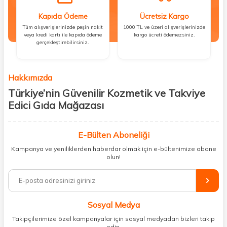
Kapıda Ödeme
Ücretsiz Kargo
Tüm alışverişlerinizde peşin nakit
1000 TL ve üzeri alışverişlerinizde
veya kredi kartı ile kapıda ödeme
kargo ücreti ödemezsiniz.
gerçekleştirebilirsiniz.
Hakkımızda
Türkiye’nin Güvenilir Kozmetik ve Takviye
Edici Gıda Mağazası
Güzellik, sağlık ve iyi hissetmek herkesin hakkı! Biz de bu vizyonla, hem
kişisel bakım hem de takviye edici gıda ürünlerini sizlerle
E-Bülten Aboneliği
buluşturuyoruz. Artık mağaza mağaza dolaşmanıza gerek yok;
Kampanya ve yeniliklerden haberdar olmak için e-bültenimize abone
ihtiyacınız olan her şeyi tek bir çatı altında topluyor ve kapınıza kadar
olun!
güvenle ulaştırıyoruz.
%100 orijinal kozmetik ve sağlık ürünleriyle güzelliğinizi tamamlayabilir,
vücudunuzu desteklemek için güvenilir takviye edici gıdalara
ulaşabilirsiniz. Cilt bakımından saç bakımına, makyajdan vitamin ve
Sosyal Medya
minerallere kadar binlerce ürünü uygun fiyat ve hızlı kargo avantajıyla
sunuyoruz.
Takipçilerimize özel kampanyalar için sosyal medyadan bizleri takip
edin.