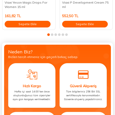
Viaxi Yeson Magic Drops For
Viaxi P Development Cream 75
Women 15 ml
ml
161,82
TL
552,50
TL
Sepete Ekle
Sepete Ekle
Neden Biz?
Bizleri tercih etmeniz için geçerli birkaç sebep.
Hızlı Kargo
Güvenli Alışveriş
Hafta içi saat 14:00’ten önce
Tüm bilgileriniz 256 Bit SSL
oluşturduğunuz tüm siparişler
sertifikasıyla korunmaktadır.
aynı gün kargoya verilmektedir.
Güvenle alışveriş yapabilirsiniz.