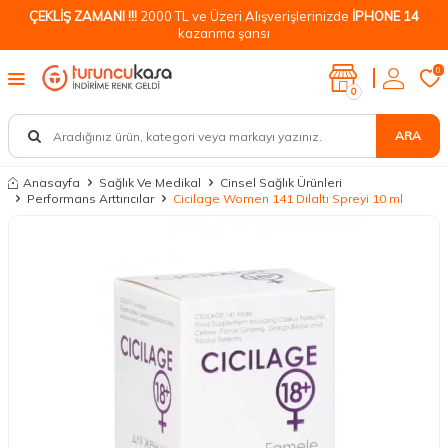
ÇEKLİŞ ZAMANI !!!
2000 TL ve Üzeri Alışverişlerinizde
İPHONE 14
kazanma şansı
0
0
ARA
Anasayfa
Sağlık Ve Medikal
Cinsel Sağlık Ürünleri
Performans Arttırıcılar
Cicilage Women 141 Dilaltı Spreyi 10 ml