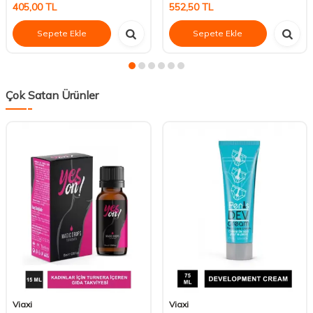
405,00
TL
552,50
TL
Sepete Ekle
Sepete Ekle
Çok Satan Ürünler
Viaxi
Viaxi