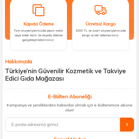
Kapıda Ödeme
Ücretsiz Kargo
Tüm alışverişlerinizde peşin nakit
1000 TL ve üzeri alışverişlerinizde
veya kredi kartı ile kapıda ödeme
kargo ücreti ödemezsiniz.
gerçekleştirebilirsiniz.
Hakkımızda
Türkiye’nin Güvenilir Kozmetik ve Takviye
Edici Gıda Mağazası
Güzellik, sağlık ve iyi hissetmek herkesin hakkı! Biz de bu vizyonla, hem
kişisel bakım hem de takviye edici gıda ürünlerini sizlerle
E-Bülten Aboneliği
buluşturuyoruz. Artık mağaza mağaza dolaşmanıza gerek yok;
Kampanya ve yeniliklerden haberdar olmak için e-bültenimize abone
ihtiyacınız olan her şeyi tek bir çatı altında topluyor ve kapınıza kadar
olun!
güvenle ulaştırıyoruz.
%100 orijinal kozmetik ve sağlık ürünleriyle güzelliğinizi tamamlayabilir,
vücudunuzu desteklemek için güvenilir takviye edici gıdalara
ulaşabilirsiniz. Cilt bakımından saç bakımına, makyajdan vitamin ve