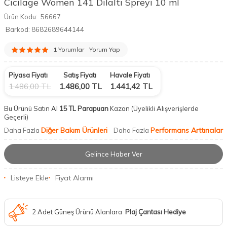
Cicilage Women 141 Dilaltı Spreyi 10 ml
Ürün Kodu:
56667
Barkod:
8682689644144
1 Yorumlar
Yorum Yap
Piyasa Fiyatı
Satış Fiyatı
Havale Fiyatı
1.486,00
TL
1.486,00
TL
1.441,42
TL
Bu Ürünü Satın Al
15 TL Parapuan
Kazan
(Üyelikli Alışverişlerde
Geçerli)
Diğer Bakım Ürünleri
Performans Arttırıcılar
Daha Fazla
Daha Fazla
Gelince Haber Ver
Listeye Ekle
Fiyat Alarmı
2 Adet Güneş Ürünü Alanlara
Plaj Çantası Hediye