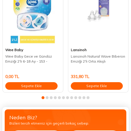
Wee Baby
Lansinoh
Wee Baby Gece ve Gündüz
Lansinoh Natural Wave Biberon
Emziği 2'li 6-18 Ay - 153 -
Emziği 2'li Orta Akışlı
0,00
TL
331,80
TL
Sepete Ekle
Sepete Ekle
Neden Biz?
Bizleri tercih etmeniz için geçerli birkaç sebep.