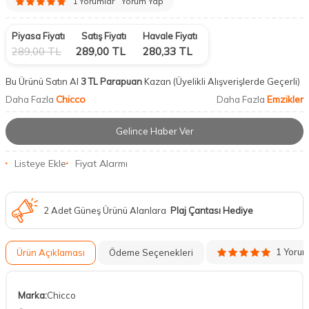
1 Yorumlar
Yorum Yap
Piyasa Fiyatı
Satış Fiyatı
Havale Fiyatı
289,00
TL
289,00
TL
280,33
TL
Bu Ürünü Satın Al
3 TL Parapuan
Kazan
(Üyelikli Alışverişlerde Geçerli)
Chicco
Emzikler
Daha Fazla
Daha Fazla
Gelince Haber Ver
Listeye Ekle
Fiyat Alarmı
2 Adet Güneş Ürünü Alanlara
Plaj Çantası Hediye
1 Yoru
Ürün Açıklaması
Ödeme Seçenekleri
Marka:
Chicco