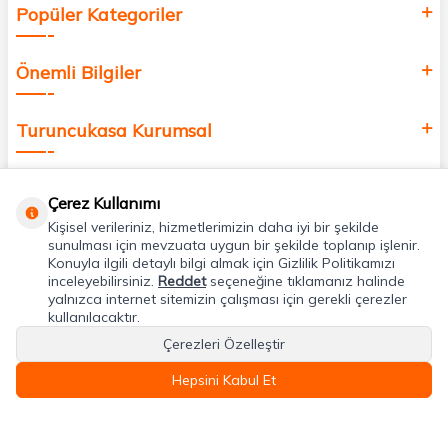
Popüler Kategoriler
Önemli Bilgiler
Turuncukasa Kurumsal
Hızlı Erişim
Çerez Kullanımı
Kişisel verileriniz, hizmetlerimizin daha iyi bir şekilde
Uygulamalarımız
sunulması için mevzuata uygun bir şekilde toplanıp işlenir.
Konuyla ilgili detaylı bilgi almak için Gizlilik Politikamızı
inceleyebilirsiniz.
Reddet
seçeneğine tıklamanız halinde
yalnızca internet sitemizin çalışması için gerekli çerezler
Adres & İletişim
kullanılacaktır.
Çerezleri Özelleştir
Hepsini Kabul Et