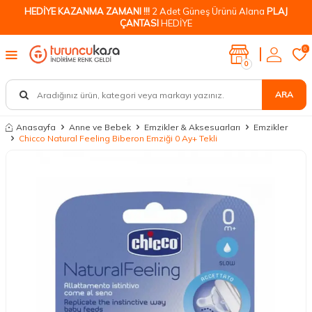
HEDİYE KAZANMA ZAMANI !!!
2 Adet Güneş Ürünü Alana
PLAJ
ÇANTASI
HEDİYE
0
0
ARA
Anasayfa
Anne ve Bebek
Emzikler & Aksesuarları
Emzikler
Chicco Natural Feeling Biberon Emziği 0 Ay+ Tekli