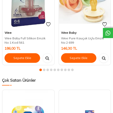
DESTEK
Wee
Wee Baby
Wee Baby Full Silikon Emzik
Wee Pure Kauçuk Uçlu Emzik
No:1 Kod:561
No:2 699
186,00
TL
146,30
TL
Sepete Ekle
Sepete Ekle
Çok Satan Ürünler