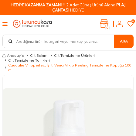
HEDİYE KAZANMA ZAMANI !!!
2 Adet Güneş Ürünü Alana
PLAJ
ÇANTASI
HEDİYE
0
0
ARA
Anasayfa
Cilt Bakımı
Cilt Temizleme Ürünleri
Cilt Temizleme Tonikleri
Caudalie Vinoperfect İşıltı Verici Mikro Peeling Temizleme Köpüğü 100
ml