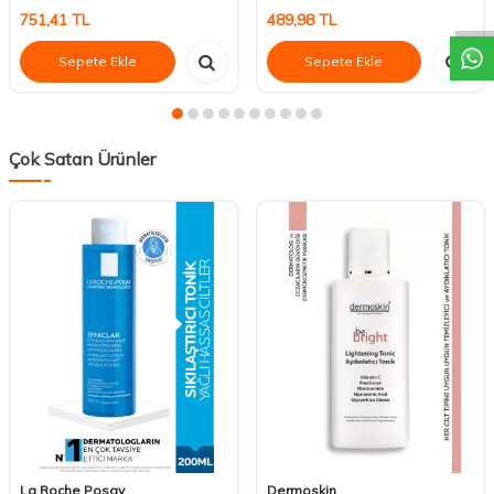
751,41
TL
489,98
TL
Sepete Ekle
Sepete Ekle
Çok Satan Ürünler
La Roche Posay
Dermoskin