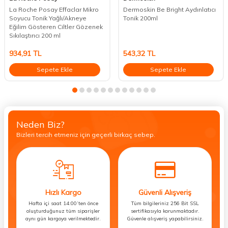
La Roche Posay Effaclar Mikro
Dermoskin Be Bright Aydınlatıcı
Soyucu Tonik Yağlı/Akneye
Tonik 200ml
Eğilim Gösteren Ciltler Gözenek
Sıkılaştırıcı 200 ml
934,91
TL
543,32
TL
Sepete Ekle
Sepete Ekle
Neden Biz?
Bizleri tercih etmeniz için geçerli birkaç sebep.
Hızlı Kargo
Güvenli Alışveriş
Hafta içi saat 14:00’ten önce
Tüm bilgileriniz 256 Bit SSL
oluşturduğunuz tüm siparişler
sertifikasıyla korunmaktadır.
aynı gün kargoya verilmektedir.
Güvenle alışveriş yapabilirsiniz.