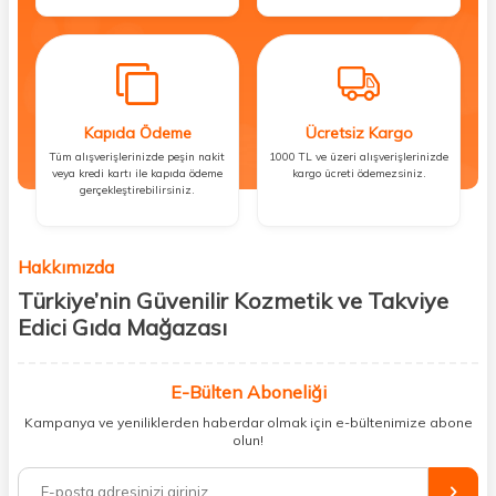
Kapıda Ödeme
Ücretsiz Kargo
Tüm alışverişlerinizde peşin nakit
1000 TL ve üzeri alışverişlerinizde
veya kredi kartı ile kapıda ödeme
kargo ücreti ödemezsiniz.
gerçekleştirebilirsiniz.
Hakkımızda
Türkiye’nin Güvenilir Kozmetik ve Takviye
Edici Gıda Mağazası
Güzellik, sağlık ve iyi hissetmek herkesin hakkı! Biz de bu vizyonla, hem
kişisel bakım hem de takviye edici gıda ürünlerini sizlerle
E-Bülten Aboneliği
buluşturuyoruz. Artık mağaza mağaza dolaşmanıza gerek yok;
Kampanya ve yeniliklerden haberdar olmak için e-bültenimize abone
ihtiyacınız olan her şeyi tek bir çatı altında topluyor ve kapınıza kadar
olun!
güvenle ulaştırıyoruz.
%100 orijinal kozmetik ve sağlık ürünleriyle güzelliğinizi tamamlayabilir,