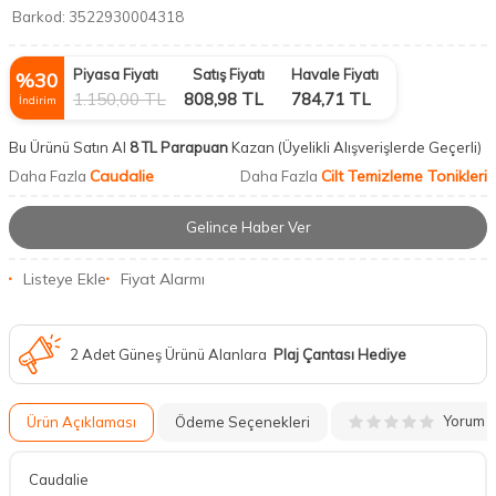
Barkod:
3522930004318
Piyasa Fiyatı
Satış Fiyatı
Havale Fiyatı
%
30
1.150,00
TL
808,98
TL
784,71
TL
İndirim
Bu Ürünü Satın Al
8 TL Parapuan
Kazan
(Üyelikli Alışverişlerde Geçerli)
Caudalie
Cilt Temizleme Tonikleri
Daha Fazla
Daha Fazla
Gelince Haber Ver
Listeye Ekle
Fiyat Alarmı
2 Adet Güneş Ürünü Alanlara
Plaj Çantası Hediye
Yorum
Ürün Açıklaması
Ödeme Seçenekleri
Caudalie