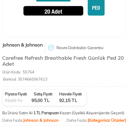
Johnson & Johnson
Resmi Distribütör Garantisi
Carefree Refresh Breathable Fresh Günlük Ped 20
Adet
Ürün Kodu:
55764
Barkod:
3574660067613
Piyasa Fiyatı
Satış Fiyatı
Havale Fiyatı
95,00
TL
95,00
TL
92,15
TL
Bu Ürünü Satın Al
1 TL Parapuan
Kazan
(Üyelikli Alışverişlerde Geçerli)
Johnson & Johnson
[Kategorisiz Ürünler]
Daha Fazla
Daha Fazla