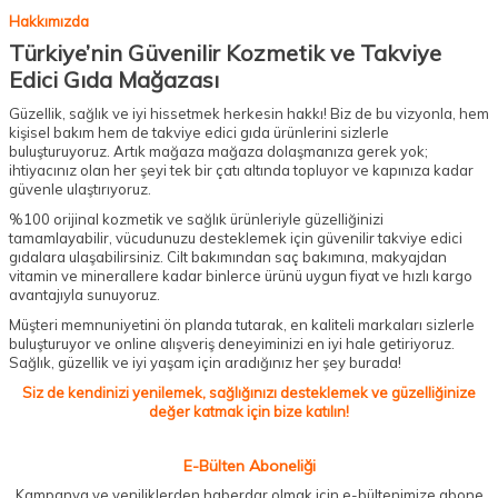
Hakkımızda
Türkiye’nin Güvenilir Kozmetik ve Takviye
Edici Gıda Mağazası
Güzellik, sağlık ve iyi hissetmek herkesin hakkı! Biz de bu vizyonla, hem
kişisel bakım hem de takviye edici gıda ürünlerini sizlerle
buluşturuyoruz. Artık mağaza mağaza dolaşmanıza gerek yok;
ihtiyacınız olan her şeyi tek bir çatı altında topluyor ve kapınıza kadar
güvenle ulaştırıyoruz.
%100 orijinal kozmetik ve sağlık ürünleriyle güzelliğinizi
tamamlayabilir, vücudunuzu desteklemek için güvenilir takviye edici
gıdalara ulaşabilirsiniz. Cilt bakımından saç bakımına, makyajdan
vitamin ve minerallere kadar binlerce ürünü uygun fiyat ve hızlı kargo
avantajıyla sunuyoruz.
Müşteri memnuniyetini ön planda tutarak, en kaliteli markaları sizlerle
buluşturuyor ve online alışveriş deneyiminizi en iyi hale getiriyoruz.
Sağlık, güzellik ve iyi yaşam için aradığınız her şey burada!
Siz de kendinizi yenilemek, sağlığınızı desteklemek ve güzelliğinize
değer katmak için bize katılın!
E-Bülten Aboneliği
Kampanya ve yeniliklerden haberdar olmak için e-bültenimize abone