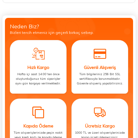
Neden Biz?
Bizleri tercih etmeniz için geçerli birkaç sebep.
Hızlı Kargo
Güvenli Alışveriş
Hafta içi saat 14:00’ten önce
Tüm bilgileriniz 256 Bit SSL
oluşturduğunuz tüm siparişler
sertifikasıyla korunmaktadır.
aynı gün kargoya verilmektedir.
Güvenle alışveriş yapabilirsiniz.
Kapıda Ödeme
Ücretsiz Kargo
Tüm alışverişlerinizde peşin nakit
1000 TL ve üzeri alışverişlerinizde
veya kredi kartı ile kapıda ödeme
kargo ücreti ödemezsiniz.