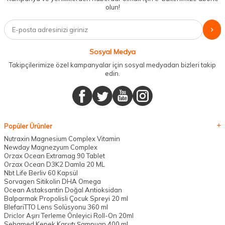
olun!
Sosyal Medya
Takipçilerimize özel kampanyalar için sosyal medyadan bizleri takip
edin.
Popüler Ürünler
Nutraxin Magnesium Complex Vitamin
Newday Magnezyum Complex
Orzax Ocean Extramag 90 Tablet
Orzax Ocean D3K2 Damla 20 ML
Nbt Life Berliv 60 Kapsül
Sorvagen Sitikolin DHA Omega
Ocean Astaksantin Doğal Antioksidan
Balparmak Propolisli Çocuk Spreyi 20 ml
BlefariTTO Lens Solüsyonu 360 ml
Driclor Aşırı Terleme Önleyici Roll-On 20ml
Sebamed Kepek Karşıtı Şampuan 400 ml