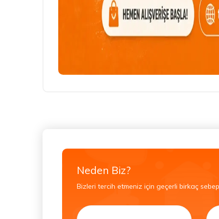
Neden Biz?
Bizleri tercih etmeniz için geçerli birkaç sebep