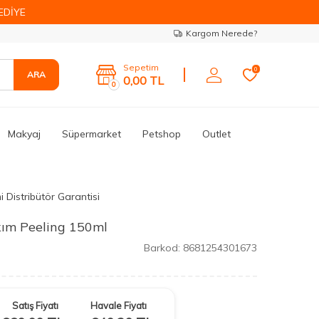
EDİYE
Kargom Nerede?
Sepetim
0
ARA
0,00
TL
0
Makyaj
Süpermarket
Petshop
Outlet
 Distribütör Garantisi
ım Peeling 150ml
Barkod:
8681254301673
Satış Fiyatı
Havale Fiyatı