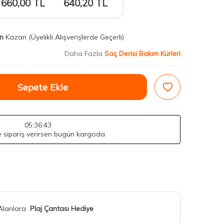
660,00
TL
640,20
TL
n
Kazan
(Üyelikli Alışverişlerde Geçerli)
Daha Fazla
Saç Derisi Bakım Kürleri
Sepete Ekle
05
:36
:41
de sipariş verirsen bugün kargoda
 Alanlara
Plaj Çantası Hediye