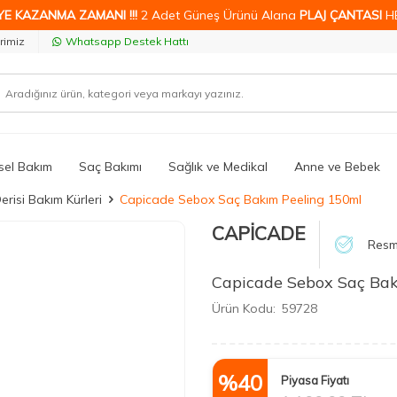
YE KAZANMA ZAMANI !!!
2 Adet Güneş Ürünü Alana
PLAJ ÇANTASI
H
rimiz
Whatsapp Destek Hattı
isel Bakım
Saç Bakımı
Sağlık ve Medikal
Anne ve Bebek
erisi Bakım Kürleri
Capicade Sebox Saç Bakım Peeling 150ml
CAPİCADE
Resmi
Capicade Sebox Saç Bak
Ürün Kodu:
59728
%
40
Piyasa Fiyatı