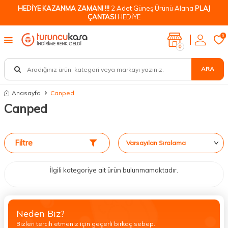
HEDİYE KAZANMA ZAMANI !!!
2 Adet Güneş Ürünü Alana
PLAJ
ÇANTASI
HEDİYE
0
0
ARA
Anasayfa
Canped
Canped
Filtre
İlgili kategoriye ait ürün bulunmamaktadır.
Neden Biz?
Bizleri tercih etmeniz için geçerli birkaç sebep.