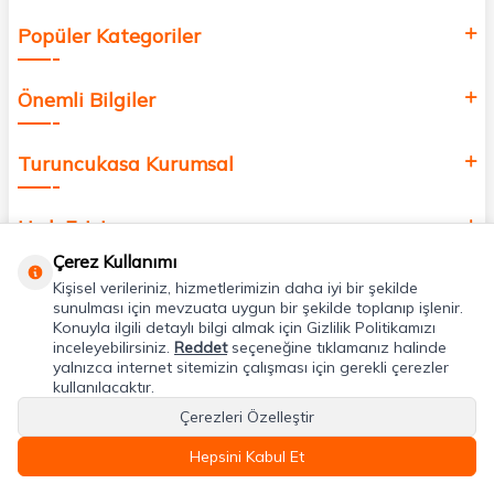
Popüler Kategoriler
Önemli Bilgiler
Turuncukasa Kurumsal
Hızlı Erişim
Çerez Kullanımı
Kişisel verileriniz, hizmetlerimizin daha iyi bir şekilde
Uygulamalarımız
sunulması için mevzuata uygun bir şekilde toplanıp işlenir.
Konuyla ilgili detaylı bilgi almak için Gizlilik Politikamızı
inceleyebilirsiniz.
Reddet
seçeneğine tıklamanız halinde
Adres & İletişim
yalnızca internet sitemizin çalışması için gerekli çerezler
kullanılacaktır.
Çerezleri Özelleştir
Hepsini Kabul Et