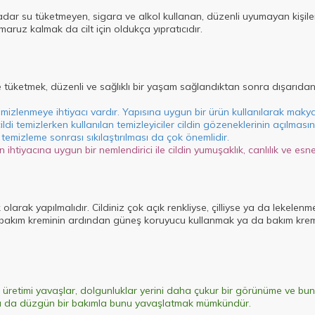
kadar su tüketmeyen, sigara ve alkol kullanan, düzenli uyumayan kişile
ruz kalmak da cilt için oldukça yıpratıcıdır.
 tüketmek, düzenli ve sağlıklı bir yaşam sağlandıktan sonra dışarıdan
 temizlenmeye ihtiyacı vardır. Yapısına uygun bir ürün kullanılarak mak
ildi temizlerken kullanılan temizleyiciler cildin gözeneklerinin açılm
temizleme sonrası sıkılaştırılması da çok önemlidir.
 ihtiyacına uygun bir nemlendirici ile cildin yumuşaklık, canlılık ve es
arak yapılmalıdır. Cildiniz çok açık renkliyse, çilliyse ya da lekelenmey
 bakım kreminin ardından güneş koruyucu kullanmak ya da bakım krem
jen üretimi yavaşlar, dolgunluklar yerini daha çukur bir görünüme ve bu
a da düzgün bir bakımla bunu yavaşlatmak mümkündür.