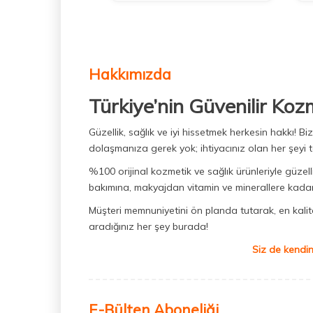
Hakkımızda
Türkiye’nin Güvenilir Koz
Güzellik, sağlık ve iyi hissetmek herkesin hakkı! 
dolaşmanıza gerek yok; ihtiyacınız olan her şeyi t
%100 orijinal kozmetik ve sağlık ürünleriyle güzell
bakımına, makyajdan vitamin ve minerallere kadar 
Müşteri memnuniyetini ön planda tutarak, en kaliteli
aradığınız her şey burada!
Siz de kendin
E-Bülten Aboneliği