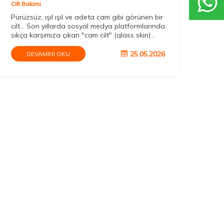
Cilt Bakımı
Uzm
Pürüzsüz, ışıl ışıl ve adeta cam gibi görünen bir
ve 
cilt... Son yıllarda sosyal medya platformlarında
krit
sıkça karşımıza çıkan "cam cilt" (glass skin)
olac
trendi, milyonlarca kişinin güzellik rutinini
değiştirdi. Peki gerçekten herkes cam cilt
25.05.2026
DEVAMINI OKU
görünümüne ulaşabilir mi, yoksa bu akım dijital
filtrelerin ve pazarlama stratejilerinin yarattığı
yeni bir güzellik efsanesi mi?