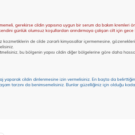
lmemeli, gerekirse cildin yapısına uygun bir serum da bakım kremleri ön
endini günlük olumsuz koşullardan arındırmaya çalışan cilt için gece b
ız kozmetiklerin de cilde zararlı kimyasallar içermemesine, gözenekle
lisiniz.
 etmelisiniz, bu bölgenin yapısı cildin diğer bölgelerine göre daha ha
parak cildin dinlenmesine izin vermelisiniz. En başta da belirttiğimiz
yaşam tarzını da benimsemelisiniz. Bunlar güzelliğiniz için olduğu kadar 