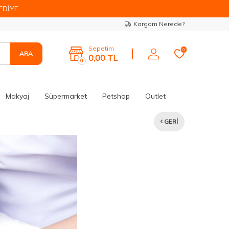
EDİYE
Kargom Nerede?
Sepetim
0
ARA
0,00
TL
0
Makyaj
Süpermarket
Petshop
Outlet
GERI