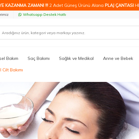
YE KAZANMA ZAMANI !!!
2 Adet Güneş Ürünü Alana
PLAJ ÇANTASI
H
rimiz
Whatsapp Destek Hattı
isel Bakım
Saç Bakımı
Sağlık ve Medikal
Anne ve Bebek
 Cilt Bakımı