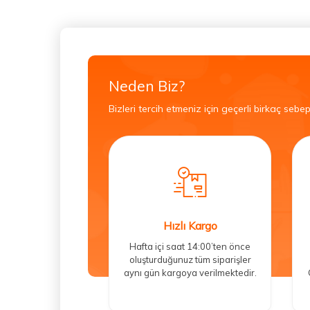
Neden Biz?
Bizleri tercih etmeniz için geçerli birkaç sebep
Hızlı Kargo
Hafta içi saat 14:00’ten önce
oluşturduğunuz tüm siparişler
aynı gün kargoya verilmektedir.