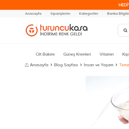
HEDİ
Anasayfa
Siparişlerim
Kategoriler
Banka Bilgile
Cilt Bakımı
Güneş Kremleri
Vitamin
Kiş
Anasayfa
Blog Sayfası
İnsan ve Yaşam
Temel