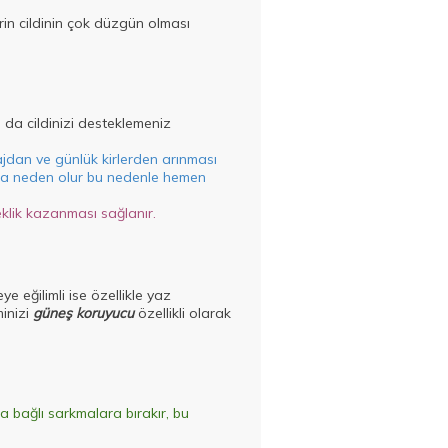
rin cildinin çok düzgün olması
 da cildinizi desteklemeniz
yajdan ve günlük kirlerden arınması
asına neden olur bu nedenle hemen
neklik kazanması sağlanır.
e eğilimli ise özellikle yaz
inizi
güneş koruyucu
özellikli olarak
na bağlı sarkmalara bırakır, bu