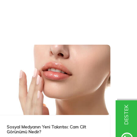
DESTEK
Sosyal Medyanın Yeni Takıntısı: Cam Cilt
Uzm
Görünümü Nedir?
Cilt