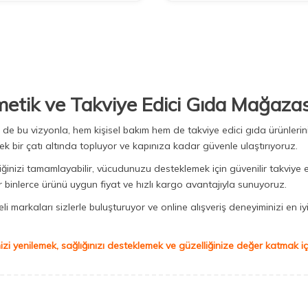
metik ve Takviye Edici Gıda Mağazas
Biz de bu vizyonla, hem kişisel bakım hem de takviye edici gıda ürünler
ek bir çatı altında topluyor ve kapınıza kadar güvenle ulaştırıyoruz.
iğinizi tamamlayabilir, vücudunuzu desteklemek için güvenilir takviye e
binlerce ürünü uygun fiyat ve hızlı kargo avantajıyla sunuyoruz.
 markaları sizlerle buluşturuyor ve online alışveriş deneyiminizi en iyi 
izi yenilemek, sağlığınızı desteklemek ve güzelliğinize değer katmak için