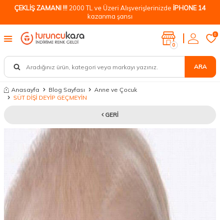
ÇEKLİŞ ZAMANI !!!
2000 TL ve Üzeri Alışverişlerinizde
İPHONE 14
kazanma şansı
0
0
ARA
Anasayfa
Blog Sayfası
Anne ve Çocuk
SÜT DİŞİ DEYİP GEÇMEYİN
GERI