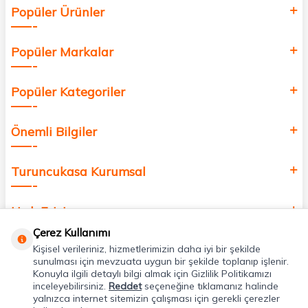
Popüler Ürünler
değer katmak için bize katılın!
Popüler Markalar
Popüler Kategoriler
Önemli Bilgiler
Turuncukasa Kurumsal
Hızlı Erişim
Çerez Kullanımı
Kişisel verileriniz, hizmetlerimizin daha iyi bir şekilde
Uygulamalarımız
sunulması için mevzuata uygun bir şekilde toplanıp işlenir.
Konuyla ilgili detaylı bilgi almak için Gizlilik Politikamızı
inceleyebilirsiniz.
Reddet
seçeneğine tıklamanız halinde
Adres & İletişim
yalnızca internet sitemizin çalışması için gerekli çerezler