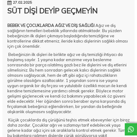
27.02.2025
SÜT DİŞİ DEYİP GEÇMEYİN
BEBEK VE ÇOCUKLARDA AĞIZ VE DİŞ SAĞLIĞI
Ağız ve diş
sağlığının temelleri bebeklik yıllarında atılmaktadır. Bu yüzden
bebeğinizin ilk dişleri çıkmaya başladığında temizliğine ve
kontrollerine dikkat etmeniz, ileride kalıcı dişlerinin sağlıklı olması
için çok önemlidir.
Bebeğinizin ilk dişleri ile birlikte ağız ve diş temizliği ihtiyacı da
başlamış sayılır. 1 yaşına kadar emzirme veya beslenme
sonrasında bir parça ıslatılmış gazlı bez ile dişlerini ve diş etlerini
silmelisiniz. Bu hem sonradan gelecek kalıcı dişlerinin sağlıklı
olmasını sağlayacak, hem de aft gibi ağız içi rahatsızlıkların
görülme olasılığını azaltacaktır. 1 yaşından sonra ise yaşına
uygun organik bir diş fırçası ve yutulabilir özellikli macun ile kendi
kendine temizlemesine yardımcı olmak gerekir. Böylece motor
gelişimi güçlenecek ve kendi öz bakımını yapabilecek öz güveni
elde edecektir. Her öğünden sonra beraber ayna karşısında diş
DESTEK
fırçalamak bebeğinizi eğlendirirken, bir yandan da belleğinde
alışkanlık oluşmasını sağlayacaktır.
Küçük çocuklarda diş çürüğünü teşhis etmek ebeveynler için biraz
daha zordur. Çocuklar ağrı ve sızlamayı tarif edebilecek yaşa
gelene kadar ağız içini sık aralıklarla kontrol etmek gerekir. Tüm
bu bakımlara rağmen dişlerde çürük görülüyorsa vakit