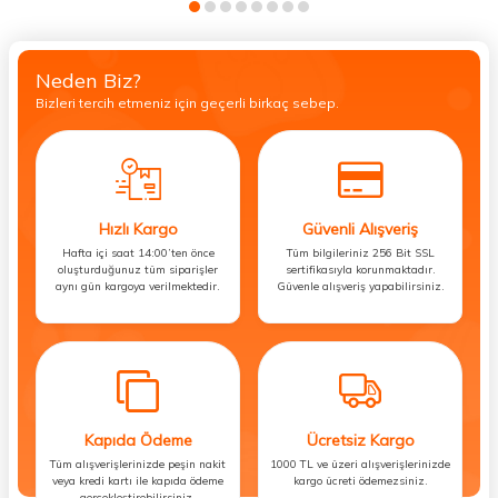
Neden Biz?
Bizleri tercih etmeniz için geçerli birkaç sebep.
Hızlı Kargo
Güvenli Alışveriş
Hafta içi saat 14:00’ten önce
Tüm bilgileriniz 256 Bit SSL
oluşturduğunuz tüm siparişler
sertifikasıyla korunmaktadır.
aynı gün kargoya verilmektedir.
Güvenle alışveriş yapabilirsiniz.
Kapıda Ödeme
Ücretsiz Kargo
Tüm alışverişlerinizde peşin nakit
1000 TL ve üzeri alışverişlerinizde
veya kredi kartı ile kapıda ödeme
kargo ücreti ödemezsiniz.
gerçekleştirebilirsiniz.