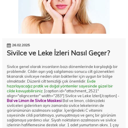
26.02.2025
Sivilce ve Leke İzleri Nasıl Geçer?
Sivilce genel olarak insanların bazı dönemlerinde karşılaştığı bir
problemdir. Cildin aşırı yağ salgılaması sonucu cilt gözenekleri
tıkanarak sivilceye neden olan bakteriler için uygun bir bölge
olmaktadır. Düzenli cilt temizliği çok önemlidir.
Evde
hazırlayacağız pratik ve doğal yöntemler sayesinde güzel bir
cilde kavuşabilirsiniz.
[caption id="attachment_2521"
align="aligncenter" width="283"] Sivilce ve Leke İzleri[/caption] -
Bal ve Limon ile Sivilce Maskesi
Bal ve limon, cildinizdeki
sivilceleri giderirken aynı zamanda sivilce lekelerinin de
görünümünün azalmasını sağlar. İçeriğindeki C vitamini
sayesinde cildi parlatmaya, yumuşatmaya ve genç bir görünüm
sağlamaya yardımcı olur. Siyah noktaların azalmasını ve sivilce
izlerinin hafiflemesine destek olur. 1 adet yumurtanın akını, 1 çay