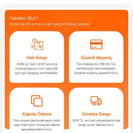
Neden Biz?
Bizleri tercih etmeniz için geçerli birkaç sebep.
Hızlı Kargo
Güvenli Alışveriş
Hafta içi saat 14:00’ten önce
Tüm bilgileriniz 256 Bit SSL
oluşturduğunuz tüm siparişler
sertifikasıyla korunmaktadır.
aynı gün kargoya verilmektedir.
Güvenle alışveriş yapabilirsiniz.
Kapıda Ödeme
Ücretsiz Kargo
Tüm alışverişlerinizde peşin nakit
1000 TL ve üzeri alışverişlerinizde
veya kredi kartı ile kapıda ödeme
kargo ücreti ödemezsiniz.
gerçekleştirebilirsiniz.