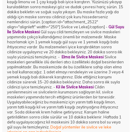
kaşığı limonu ve 1 çay kaşığı balı iyice karıştırın. Yüzünüzü yıkayıp
kuruladıktan sonra maskeyi göz ve dudak çevresi hariç sürün. 15
dakika bekletin ve soğuk suyla yıkayın. Bu maske fazla yağı da
aldığı için maske sonrası cildinizi çok kuru hissederseniz
nemlendirici sürün. [caption id="attachment_2522"
align="alignleft" width="250"] Sivilce ve Leke[/caption] -
Gül Suyu
İle Sivilce Maskesi
Gül suyu cildi temizleyen ve sivilce maskeleri
yapımında çokça kullandığımız önemli bir malzemedir. Maske
hazırlamak için 1 yemek kaşığı gül suyu ve 1 yemek kaşığı bala
ihtiyacımız vardır. Bu malzemeleri iyice karıştırdıktan sonra
cildinize uygulayınız ve 20 dakika bekleyiniz. 20 dakika sonra ılık
suyla yüzünüzü temizleyiniz. -
Elma ile Sivilce Maskesi
Sivilce
maskeleri genellikle ölü derileri atıcı özellikteki doğal besinlerden
yapılmaktadır. Bu maskemizde de bu özelliklere sahip olan elma
ve bal kullanacağız. 1 adet elmayı rendeleyin ve üzerine 3 veya 4
yemek kaşığı balı dökerek karıştırınız. Elde ettiğiniz karışımı
cildinize sürerek 15-20 dakika bekleyiniz. Daha sonra ılık suyla
cildinizi iyice temizleyiniz. -
Kil ile Sivilce Maskesi
Cildin
yenilenmesini ve sivilcelerin kurumasını sağlayan kil, sivilce
maskeleri yapımında tercih ettiğimiz ürünlerden bir tanesidir.
Uygulayabileceğiniz bu maskemiz için yarım tatlı kaşığı limon,
yarım tatlı kaşığı kil ve yarım tatlı kaşığı zeytinyağına ihtiyacınız
var. Soda dökerek krem haline getiriyoruz. Karışım haline
getirildikten sonra cilde sürülür ve 10 dakika beklenir. Haftada 1
defa uygulayacağınız kil maskesini 10 dakika sonra bol su veya
gül suyu ile temizleyiniz.
Doğal yöntemler ile sivilce ve leke