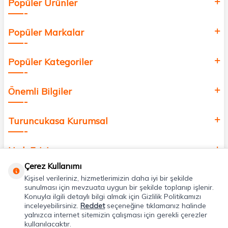
Popüler Ürünler
değer katmak için bize katılın!
Popüler Markalar
Popüler Kategoriler
Önemli Bilgiler
Turuncukasa Kurumsal
Hızlı Erişim
Çerez Kullanımı
Kişisel verileriniz, hizmetlerimizin daha iyi bir şekilde
Uygulamalarımız
sunulması için mevzuata uygun bir şekilde toplanıp işlenir.
Konuyla ilgili detaylı bilgi almak için Gizlilik Politikamızı
inceleyebilirsiniz.
Reddet
seçeneğine tıklamanız halinde
Adres & İletişim
yalnızca internet sitemizin çalışması için gerekli çerezler
kullanılacaktır.