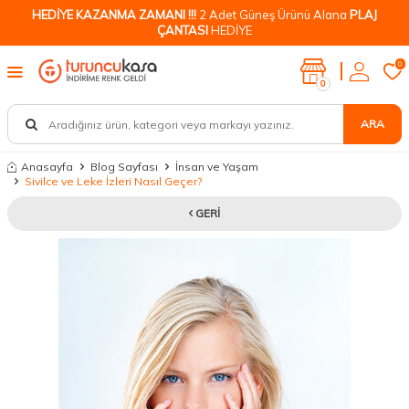
HEDİYE KAZANMA ZAMANI !!!
2 Adet Güneş Ürünü Alana
PLAJ
ÇANTASI
HEDİYE
0
0
ARA
Anasayfa
Blog Sayfası
İnsan ve Yaşam
Sivilce ve Leke İzleri Nasıl Geçer?
GERI