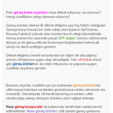
Peki
güneş kremi seçerken
neye dikkat ediyoruz, ne arıyoruz?
Hangi özelliklere sahip olmasını istiyoruz?
Güneş ürünleri alırken ilk dikkat ettiğimiz şey kaç faktör olduğudur.
Güneşe karşı hassas bir cilde sahip olan kişilerin Spf (Güneş
Koruma Faktörü) yüksek olan ürünleri tercih ettiği bilinmektedir.
Güneş ürünlerinin üzerinde yazan
SPF değeri
,
ürünün cildi koruma
düzeyi ya da güneş altında kızarmaya başlamadan kalınacak
süreyi ne denli uzattığını gösterir.
Dikkat ettiğimiz önemli unsurlardan bir diğeri de alacağımız
ürünün cilt tipimize uygun olup olmadığıdır. Her
cilt bakım
ürünü
gibi
güneş ürünleri
nin de cildin ihtiyacına ve yapısına uygun
özellikte seçilmesi gerekir.
Bunların dışında, özellikle yüz için kullanılan
güneş kremleri
nin
ciltte beyaz kalıntıya ve tabaka görüntüsüne neden olmaması da
önemlidir. Günümüzde cilt tarafında kolayca emilen, ciltte
rahatsızlığa sebep olmayan ürünlere olan rağbet artmıştır.
Nuxe
güneş koruyucular
da kullanıcılar tarafından sıklıkla tercih
edilmektedir
.
Nuxe güneş ürünleri
,
cildi zararlı güneş ışınlarına