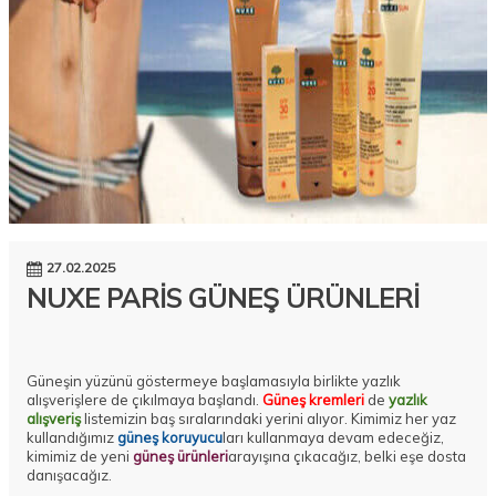
27.02.2025
NUXE PARİS GÜNEŞ ÜRÜNLERİ
Güneşin yüzünü göstermeye başlamasıyla birlikte yazlık
alışverişlere de çıkılmaya başlandı.
Güneş kremleri
de
yazlık
alışveriş
listemizin baş sıralarındaki yerini alıyor. Kimimiz her yaz
kullandığımız
güneş koruyucu
ları kullanmaya devam edeceğiz,
kimimiz de yeni
güneş ürünleri
arayışına çıkacağız, belki eşe dosta
danışacağız.