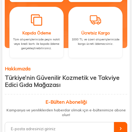
Kapıda Ödeme
Ücretsiz Kargo
Tüm alışverişlerinizde peşin nakit
1000 TL ve üzeri alışverişlerinizde
veya kredi kartı ile kapıda ödeme
kargo ücreti ödemezsiniz.
gerçekleştirebilirsiniz.
Hakkımızda
Türkiye’nin Güvenilir Kozmetik ve Takviye
Edici Gıda Mağazası
Güzellik, sağlık ve iyi hissetmek herkesin hakkı! Biz de bu vizyonla, hem
kişisel bakım hem de takviye edici gıda ürünlerini sizlerle
E-Bülten Aboneliği
buluşturuyoruz. Artık mağaza mağaza dolaşmanıza gerek yok;
Kampanya ve yeniliklerden haberdar olmak için e-bültenimize abone
ihtiyacınız olan her şeyi tek bir çatı altında topluyor ve kapınıza kadar
olun!
güvenle ulaştırıyoruz.
%100 orijinal kozmetik ve sağlık ürünleriyle güzelliğinizi tamamlayabilir,