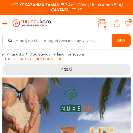
HEDİYE KAZANMA ZAMANI !!!
2 Adet Güneş Ürünü Alana
PLAJ
ÇANTASI
HEDİYE
0
0
ARA
Anasayfa
Blog Sayfası
İnsan ve Yaşam
NUXE PARİS GÜNEŞ ÜRÜNLERİ
GERI