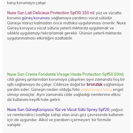
karşı korumaya çalışır.
Nuxe Sun Lait Delicieux Protection Spf30 150 ml
; yüz ve vücutta
koruma
güneş koruması
sağlamaya yardımcı vücut sütüdür.
Güneşe maruz kalmadan önce mutlaka uygulanması önerilir. Nuxe
Güneş koruyucu vücut sütünü yeterli miktarda uygulamak ve
sıklıkla uygulamayı tekrarlamak gerekir. Ürünün yeterli miktarda
uygulanmaması etkinliğini azaltabilir.
Nuxe Sun Creme Fondante Visage Haute Protection Spf50 50ml
;
cildi güneş ışınlarından korumaya çalışırken aynı zamanda hoş bir
ışıltı sağlamaya da çalışır. Cildinize doğal bir
bronzluk
sağlamaya
yardım eder. Güneşin neden olduğu fota
yaşlanmaya karşı
engel
olmayı amaçlar. Aynı zamanda cilde sağladığı nemlenme etkisi
de kullanımı keyifli hale getirir.
Nuxe Sun
GüneşKoruyucu
Yüz ve Vücut Sütü Sprey Spf20;
yağsız
ve nemlendirici özelliğe sahip olan ürün göz çevresinde kullanım
için de uygundur. Alkol ve paraben içermeyen bir formüle
sahiptir.