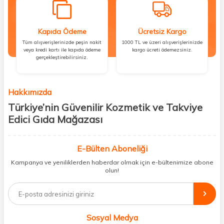
Kapıda Ödeme
Ücretsiz Kargo
Tüm alışverişlerinizde peşin nakit
1000 TL ve üzeri alışverişlerinizde
veya kredi kartı ile kapıda ödeme
kargo ücreti ödemezsiniz.
gerçekleştirebilirsiniz.
Hakkımızda
Türkiye’nin Güvenilir Kozmetik ve Takviye
Edici Gıda Mağazası
Güzellik, sağlık ve iyi hissetmek herkesin hakkı! Biz de bu vizyonla, hem
kişisel bakım hem de takviye edici gıda ürünlerini sizlerle
E-Bülten Aboneliği
buluşturuyoruz. Artık mağaza mağaza dolaşmanıza gerek yok;
Kampanya ve yeniliklerden haberdar olmak için e-bültenimize abone
ihtiyacınız olan her şeyi tek bir çatı altında topluyor ve kapınıza kadar
olun!
güvenle ulaştırıyoruz.
%100 orijinal kozmetik ve sağlık ürünleriyle güzelliğinizi tamamlayabilir,
vücudunuzu desteklemek için güvenilir takviye edici gıdalara
ulaşabilirsiniz. Cilt bakımından saç bakımına, makyajdan vitamin ve
Sosyal Medya
minerallere kadar binlerce ürünü uygun fiyat ve hızlı kargo avantajıyla