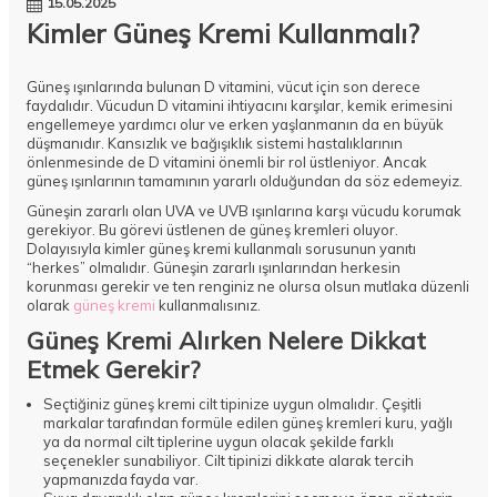
15.05.2025
Kimler Güneş Kremi Kullanmalı?
Güneş ışınlarında bulunan D vitamini, vücut için son derece
faydalıdır. Vücudun D vitamini ihtiyacını karşılar, kemik erimesini
engellemeye yardımcı olur ve erken yaşlanmanın da en büyük
düşmanıdır. Kansızlık ve bağışıklık sistemi hastalıklarının
önlenmesinde de D vitamini önemli bir rol üstleniyor. Ancak
güneş ışınlarının tamamının yararlı olduğundan da söz edemeyiz.
Güneşin zararlı olan UVA ve UVB ışınlarına karşı vücudu korumak
gerekiyor. Bu görevi üstlenen de güneş kremleri oluyor.
Dolayısıyla kimler güneş kremi kullanmalı sorusunun yanıtı
“herkes” olmalıdır. Güneşin zararlı ışınlarından herkesin
korunması gerekir ve ten renginiz ne olursa olsun mutlaka düzenli
olarak
güneş kremi
kullanmalısınız.
Güneş Kremi Alırken Nelere Dikkat
Etmek Gerekir?
Seçtiğiniz güneş kremi cilt tipinize uygun olmalıdır. Çeşitli
markalar tarafından formüle edilen güneş kremleri kuru, yağlı
ya da normal cilt tiplerine uygun olacak şekilde farklı
seçenekler sunabiliyor. Cilt tipinizi dikkate alarak tercih
yapmanızda fayda var.