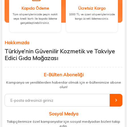
Kapıda Ödeme
Ücretsiz Kargo
Tüm alışverişlerinizde peşin nakit
1000 TL ve üzeri alışverişlerinizde
veya kredi kartı ile kapıda ödeme
kargo ücreti ödemezsiniz.
gerçekleştirebilirsiniz.
Hakkımızda
Türkiye’nin Güvenilir Kozmetik ve Takviye
Edici Gıda Mağazası
Güzellik, sağlık ve iyi hissetmek herkesin hakkı! Biz de bu vizyonla, hem
kişisel bakım hem de takviye edici gıda ürünlerini sizlerle
E-Bülten Aboneliği
buluşturuyoruz. Artık mağaza mağaza dolaşmanıza gerek yok;
Kampanya ve yeniliklerden haberdar olmak için e-bültenimize abone
ihtiyacınız olan her şeyi tek bir çatı altında topluyor ve kapınıza kadar
olun!
güvenle ulaştırıyoruz.
%100 orijinal kozmetik ve sağlık ürünleriyle güzelliğinizi tamamlayabilir,
vücudunuzu desteklemek için güvenilir takviye edici gıdalara
ulaşabilirsiniz. Cilt bakımından saç bakımına, makyajdan vitamin ve
Sosyal Medya
minerallere kadar binlerce ürünü uygun fiyat ve hızlı kargo avantajıyla
sunuyoruz.
Takipçilerimize özel kampanyalar için sosyal medyadan bizleri takip
edin.