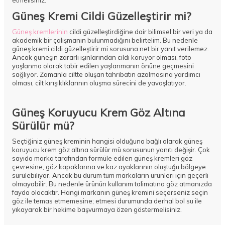
etmelisiniz.
Güneş Kremi Cildi Güzelleştirir mi?
Güneş kremlerinin
cildi güzelleştirdiğine dair bilimsel bir veri ya da
akademik bir çalışmanın bulunmadığını belirtelim. Bu nedenle
güneş kremi cildi güzelleştirir mi sorusuna net bir yanıt verilemez.
Ancak güneşin zararlı ışınlarından cildi koruyor olması, foto
yaşlanma olarak tabir edilen yaşlanmanın önüne geçmesini
sağlıyor. Zamanla ciltte oluşan tahribatın azalmasına yardımcı
olması, cilt kırışıklıklarının oluşma sürecini de yavaşlatıyor.
Güneş Koruyucu Krem Göz Altına
Sürülür mü?
Seçtiğiniz güneş kreminin hangisi olduğuna bağlı olarak güneş
koruyucu krem göz altına sürülür mü sorusunun yanıtı değişir. Çok
sayıda marka tarafından formüle edilen güneş kremleri göz
çevresine, göz kapaklarına ve kaz ayaklarının oluştuğu bölgeye
sürülebiliyor. Ancak bu durum tüm markaların ürünleri için geçerli
olmayabilir. Bu nedenle ürünün kullanım talimatına göz atmanızda
fayda olacaktır. Hangi markanın güneş kremini seçerseniz seçin
göz ile temas etmemesine; etmesi durumunda derhal bol su ile
yıkayarak bir hekime başvurmaya özen göstermelisiniz.