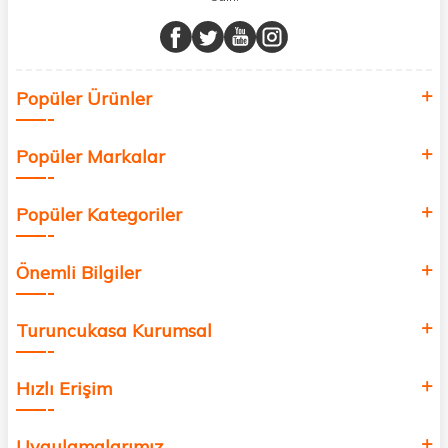
Müşteri memnuniyetini ön planda tutarak, en kaliteli markaları sizlerle
buluşturuyor ve online alışveriş deneyiminizi en iyi hale getiriyoruz.
Sağlık, güzellik ve iyi yaşam için aradığınız her şey burada!
Siz de kendinizi yenilemek, sağlığınızı desteklemek ve güzelliğinize
Popüler Ürünler
değer katmak için bize katılın!
Popüler Markalar
Popüler Kategoriler
Önemli Bilgiler
Turuncukasa Kurumsal
Hızlı Erişim
Uygulamalarımız