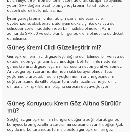
bulunmuyor. Belirli bir kalitenin üzerinde olan, cilt tipinize uyumlu,
yeterli SPF değerine sahip bir güneş kremini tercih edebilir;
düzenli olarak kullanabilirsiniz.
İyi bir güneş kremini anlamak için içerisinde ecamsule,
avobenzone, oksibenzon, titanyum dioksit, çinko oksit ya da
sulisobenzone maddelerinden biri mutlaka olmalıdır. Aynı
zamanda SPF 30 ve üstü olan bir güneş kremi olmasına da dikkat
etmelisiniz.
Güneş Kremi Cildi Güzelleştirir mi?
Güneş kremlerinin
cildi güzelleştirdiğine dair bilimsel bir veri ya da
akademik bir çalışmanın bulunmadığını belirtelim. Bu nedenle
güneş kremi cildi güzelleştirir mi sorusuna net bir yanıt verilemez.
Ancak güneşin zararlı ışınlarından cildi koruyor olması, foto
yaşlanma olarak tabir edilen yaşlanmanın önüne geçmesini
sağlıyor. Zamanla ciltte oluşan tahribatın azalmasına yardımcı
olması, cilt kırışıklıklarının oluşma sürecini de yavaşlatıyor.
Güneş Koruyucu Krem Göz Altına Sürülür
mü?
Seçtiğiniz güneş kreminin hangisi olduğuna bağlı olarak güneş
koruyucu krem göz altına sürülür mü sorusunun yanıtı değişir. Çok
sayıda marka tarafından formüle edilen güneş kremleri göz