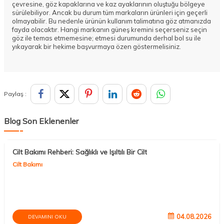
çevresine, göz kapaklarına ve kaz ayaklarının oluştuğu bölgeye
sürülebiliyor. Ancak bu durum tüm markaların ürünleri için geçerli
olmayabilir. Bu nedenle ürünün kullanım talimatına göz atmanızda
fayda olacaktır. Hangi markanın güneş kremini seçerseniz seçin
göz ile temas etmemesine; etmesi durumunda derhal bol su ile
yıkayarak bir hekime başvurmaya özen göstermelisiniz.
Paylaş :
Blog Son Eklenenler
Cilt Bakımı Rehberi: Sağlıklı ve Işıltılı Bir Cilt
Cilt Bakımı
04.08.2026
DEVAMINI OKU