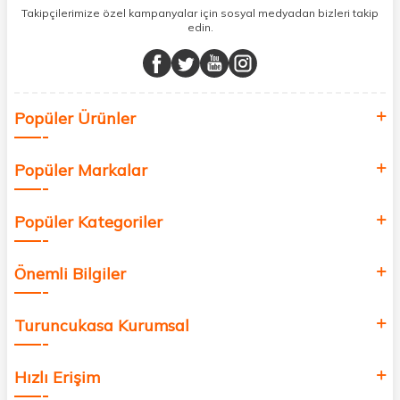
sunuyoruz.
Takipçilerimize özel kampanyalar için sosyal medyadan bizleri takip
edin.
Müşteri memnuniyetini ön planda tutarak, en kaliteli markaları sizlerle
buluşturuyor ve online alışveriş deneyiminizi en iyi hale getiriyoruz.
Sağlık, güzellik ve iyi yaşam için aradığınız her şey burada!
Siz de kendinizi yenilemek, sağlığınızı desteklemek ve güzelliğinize
Popüler Ürünler
değer katmak için bize katılın!
Popüler Markalar
Popüler Kategoriler
Önemli Bilgiler
Turuncukasa Kurumsal
Hızlı Erişim