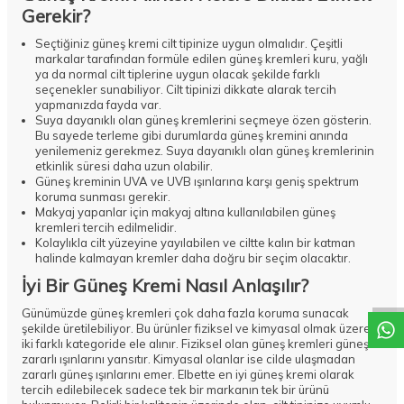
Gerekir?
Seçtiğiniz güneş kremi cilt tipinize uygun olmalıdır. Çeşitli
markalar tarafından formüle edilen güneş kremleri kuru, yağlı
ya da normal cilt tiplerine uygun olacak şekilde farklı
seçenekler sunabiliyor. Cilt tipinizi dikkate alarak tercih
yapmanızda fayda var.
Suya dayanıklı olan güneş kremlerini seçmeye özen gösterin.
Bu sayede terleme gibi durumlarda güneş kremini anında
yenilemeniz gerekmez. Suya dayanıklı olan güneş kremlerinin
etkinlik süresi daha uzun olabilir.
Güneş kreminin UVA ve UVB ışınlarına karşı geniş spektrum
koruma sunması gerekir.
Makyaj yapanlar için makyaj altına kullanılabilen güneş
kremleri tercih edilmelidir.
Kolaylıkla cilt yüzeyine yayılabilen ve ciltte kalın bir katman
halinde kalmayan kremler daha doğru bir seçim olacaktır.
DESTEK
İyi Bir Güneş Kremi Nasıl Anlaşılır?
Günümüzde güneş kremleri çok daha fazla koruma sunacak
şekilde üretilebiliyor. Bu ürünler fiziksel ve kimyasal olmak üzere
iki farklı kategoride ele alınır. Fiziksel olan güneş kremleri güneşin
zararlı ışınlarını yansıtır. Kimyasal olanlar ise cilde ulaşmadan
zararlı güneş ışınlarını emer. Elbette en iyi güneş kremi olarak
tercih edilebilecek sadece tek bir markanın tek bir ürünü