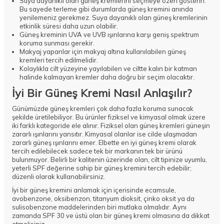
Suya dayanıklı olan güneş kremlerini seçmeye özen gösterin.
Bu sayede terleme gibi durumlarda güneş kremini anında
yenilemeniz gerekmez. Suya dayanıklı olan güneş kremlerinin
etkinlik süresi daha uzun olabilir.
Güneş kreminin UVA ve UVB ışınlarına karşı geniş spektrum
koruma sunması gerekir.
Makyaj yapanlar için makyaj altına kullanılabilen güneş
kremleri tercih edilmelidir.
Kolaylıkla cilt yüzeyine yayılabilen ve ciltte kalın bir katman
halinde kalmayan kremler daha doğru bir seçim olacaktır.
İyi Bir Güneş Kremi Nasıl Anlaşılır?
Günümüzde güneş kremleri çok daha fazla koruma sunacak
şekilde üretilebiliyor. Bu ürünler fiziksel ve kimyasal olmak üzere
iki farklı kategoride ele alınır. Fiziksel olan güneş kremleri güneşin
zararlı ışınlarını yansıtır. Kimyasal olanlar ise cilde ulaşmadan
zararlı güneş ışınlarını emer. Elbette en iyi güneş kremi olarak
tercih edilebilecek sadece tek bir markanın tek bir ürünü
bulunmuyor. Belirli bir kalitenin üzerinde olan, cilt tipinize uyumlu,
yeterli SPF değerine sahip bir güneş kremini tercih edebilir;
düzenli olarak kullanabilirsiniz.
İyi bir güneş kremini anlamak için içerisinde ecamsule,
avobenzone, oksibenzon, titanyum dioksit, çinko oksit ya da
sulisobenzone maddelerinden biri mutlaka olmalıdır. Aynı
zamanda SPF 30 ve üstü olan bir güneş kremi olmasına da dikkat