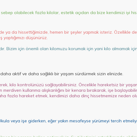
a sebep olabilecek
fazla kilolar
, estetik açıdan da bize kendimizi iyi hi
 ya da hissettiğimizde, hemen bir şeyler yapmak isteriz. Özellikle de 
ş yaptığımızı düşünürüz.
rdır. Bizim için önemli olan kilomuzu korumak için yani kilo almamak içi
, daha aktif ve daha sağlıklı bir yaşam sürdürmek sizin elinizde.
irerek, kilo kontrolünüzü sağlayabilirsiniz. Öncelikle hareketsiz bir y
 merdiven kullanma alışkanlığını bir kenara bırakarak, işe başlayabil
ha fazla hareket etmek, kendimizi daha dinç hissetmemize neden olu
kula veya işe giderken, eğer yakın mesafeyse yürümeyi tercih etmeliyi