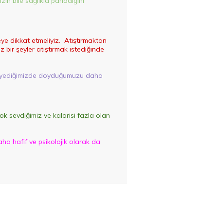
zin bile sağlıkla parladığını
ye dikkat etmeliyiz. Atıştırmaktan
ir şeyler atıştırmak istediğinde
ızlı yediğimizde doyduğumuzu daha
ok sevdiğimiz ve kalorisi fazla olan
daha hafif ve psikolojik olarak da