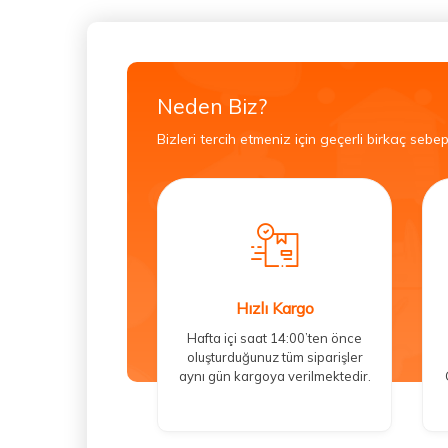
Neden Biz?
Bizleri tercih etmeniz için geçerli birkaç sebep
Hızlı Kargo
Hafta içi saat 14:00’ten önce
oluşturduğunuz tüm siparişler
aynı gün kargoya verilmektedir.