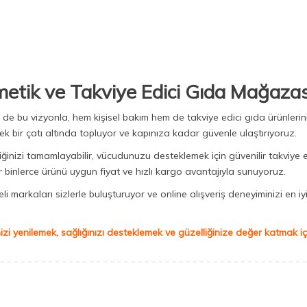
metik ve Takviye Edici Gıda Mağazas
Biz de bu vizyonla, hem kişisel bakım hem de takviye edici gıda ürünler
ek bir çatı altında topluyor ve kapınıza kadar güvenle ulaştırıyoruz.
iğinizi tamamlayabilir, vücudunuzu desteklemek için güvenilir takviye e
binlerce ürünü uygun fiyat ve hızlı kargo avantajıyla sunuyoruz.
 markaları sizlerle buluşturuyor ve online alışveriş deneyiminizi en iyi 
izi yenilemek, sağlığınızı desteklemek ve güzelliğinize değer katmak için