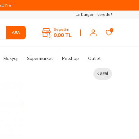
EDİYE
Kargom Nerede?
Sepetim
0
ARA
0,00
TL
0
Makyaj
Süpermarket
Petshop
Outlet
GERI