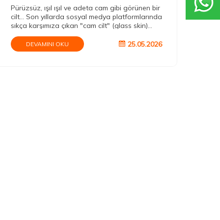
Uzm
Pürüzsüz, ışıl ışıl ve adeta cam gibi görünen bir
ve 
cilt... Son yıllarda sosyal medya platformlarında
krit
sıkça karşımıza çıkan "cam cilt" (glass skin)
olac
trendi, milyonlarca kişinin güzellik rutinini
değiştirdi. Peki gerçekten herkes cam cilt
25.05.2026
DEVAMINI OKU
görünümüne ulaşabilir mi, yoksa bu akım dijital
filtrelerin ve pazarlama stratejilerinin yarattığı
yeni bir güzellik efsanesi mi?