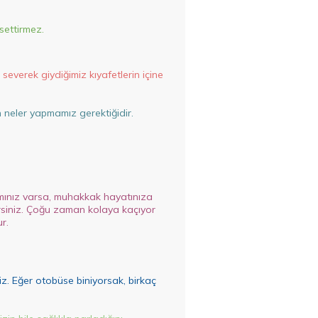
ssettirmez.
severek giydiğimiz kıyafetlerin içine
n neler yapmamız gerektiğidir.
aşamınız varsa, muhakkak hayatınıza
irsiniz. Çoğu zaman kolaya kaçıyor
r.
z. Eğer otobüse biniyorsak, birkaç