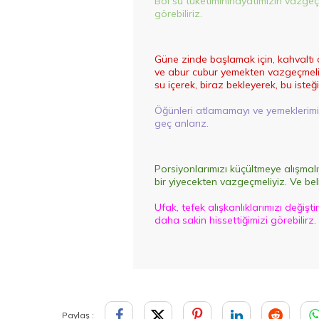
Bol
su tüketimini
hayatımızın vazgeçil
görebiliriz.
Güne zinde başlamak için, kahvaltı
ve abur cubur yemekten vazgeçmeliy
su içerek, biraz bekleyerek, bu isteğ
Öğünleri atlamamayı ve yemeklerimiz
geç anlarız.
Porsiyonlarımızı küçültmeye alışmal
bir yiyecekten vazgeçmeliyiz. Ve beli
Ufak, tefek alışkanlıklarımızı değişt
daha sakin hissettiğimizi görebilirz.
Paylaş :