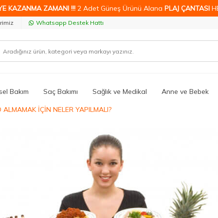
YE KAZANMA ZAMANI !!!
2 Adet Güneş Ürünü Alana
PLAJ ÇANTASI
H
rimiz
Whatsapp Destek Hattı
isel Bakım
Saç Bakımı
Sağlık ve Medikal
Anne ve Bebek
O ALMAMAK İÇİN NELER YAPILMALI?