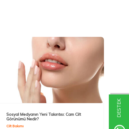
DESTEK
Sosyal Medyanın Yeni Takıntısı: Cam Cilt
Uzm
Görünümü Nedir?
Cilt
Cilt Bakımı