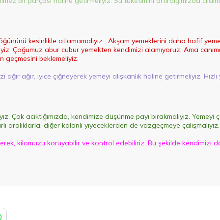
mez bir parçası haline getirmeliyiz. Su tüketimini artırdığımızda cildimi
 öğününü kesinlikle atlamamalıyız. Akşam yemeklerini daha hafif yeme
iz. Çoğumuz abur cubur yemekten kendimizi alamıyoruz. Ama canımız b
in geçmesini beklemeliyiz.
i ağır ağır, iyice çiğneyerek yemeyi alışkanlık haline getirmeliyiz. H
ıyız. Çok acıktığımızda, kendimize düşünme payı bırakmalıyız. Yemeyi ç
rli aralıklarla, diğer kalorili yiyeceklerden de vazgeçmeye çalışmalıyız.
irerek, kilomuzu koruyabilir ve kontrol edebiliriz. Bu şekilde kendimizi 