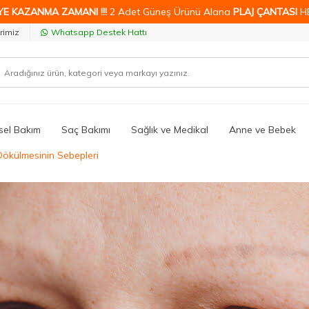
YE KAZANMA ZAMANI !!!
2 Adet Güneş Ürünü Alana
PLAJ ÇANTASI
H
rimiz
Whatsapp Destek Hattı
isel Bakım
Saç Bakımı
Sağlık ve Medikal
Anne ve Bebek
Dökülmesinin Sebepleri