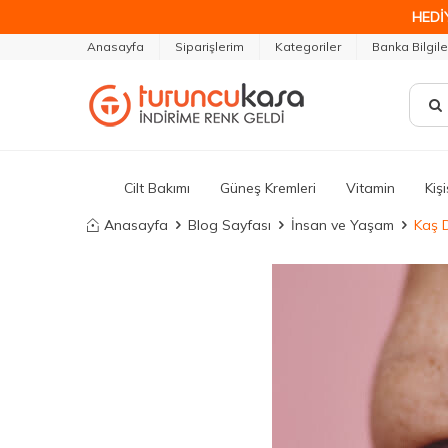
HEDİ
Anasayfa
Siparişlerim
Kategoriler
Banka Bilgile
Cilt Bakımı
Güneş Kremleri
Vitamin
Kiş
Anasayfa
Blog Sayfası
İnsan ve Yaşam
Kaş 