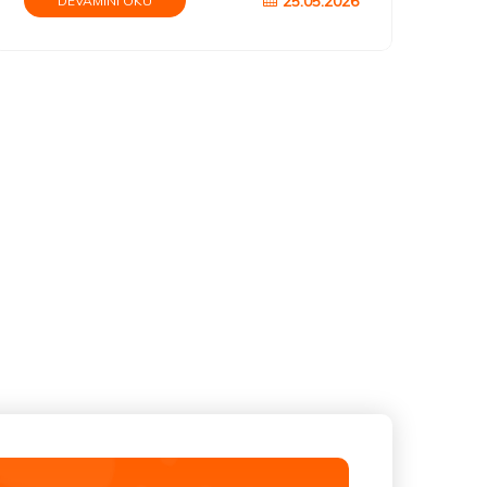
25.05.2026
DEVAMINI OKU
görünümüne ulaşabilir mi, yoksa bu akım dijital
filtrelerin ve pazarlama stratejilerinin yarattığı
yeni bir güzellik efsanesi mi?