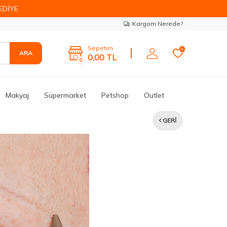
EDİYE
Kargom Nerede?
Sepetim
0
ARA
0,00
TL
0
Makyaj
Süpermarket
Petshop
Outlet
GERI