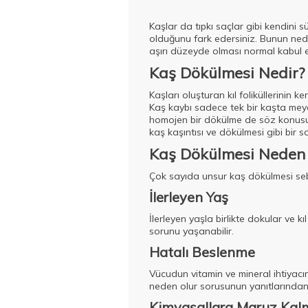
Kaşlar da tıpkı saçlar gibi kendini s
olduğunu fark edersiniz. Bunun nede
aşırı düzeyde olması normal kabul 
Kaş Dökülmesi Nedir?
Kaşları oluşturan kıl foliküllerinin 
Kaş kaybı sadece tek bir kaşta meyd
homojen bir dökülme de söz konusu ol
kaş kaşıntısı ve dökülmesi gibi bir 
Kaş Dökülmesi Neden 
Çok sayıda unsur kaş dökülmesi sebep
İlerleyen Yaş
İlerleyen yaşla birlikte dokular ve 
sorunu yaşanabilir.
Hatalı Beslenme
Vücudun vitamin ve mineral ihtiyac
neden olur sorusunun yanıtlarından 
Kimyasallara Maruz Kal