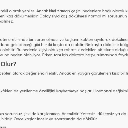
ürekli olarak yeniler. Ancak kimi zaman çeşitli nedenlere bağlı olarak 
ni kaş dökülmesidir. Dolayısıyla kaş dökülmesi normal mi sorusunun ya
edilmez.
keratin üretiminde bir sorun olması ve kaşların kökten ayrılarak dökülme
ana gelebileceği gibi her iki kaşta da olabilir. Bir kaşta dökülme bö
abilir. Bu nedenle kişiyi oldukça rahatsız edebilen bir sıkıntı olduğun
soruna neden olabiliyor. Erken tanı için doktora başvurulmasında fayda
Olur?
leri olarak değerlendirilebilir. Ancak en yaygın görülenleri kısa bir li
kıl kökleri de yenilenme özelliğini kaybetmeye başlar. Hormonal değişi
ının sorunsuz şekilde karşılanması önemlidir. Yetersiz, düzensiz ya 
biridir. Önce kaşlar incelir ve sonrasında da dökülür.
ma