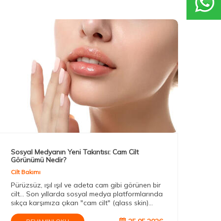
Sosyal Medyanın Yeni Takıntısı: Cam Cilt
Uzm
Görünümü Nedir?
Cilt
Cilt Bakımı
Uzm
Pürüzsüz, ışıl ışıl ve adeta cam gibi görünen bir
ve 
cilt... Son yıllarda sosyal medya platformlarında
krit
sıkça karşımıza çıkan "cam cilt" (glass skin)
olac
trendi, milyonlarca kişinin güzellik rutinini
değiştirdi. Peki gerçekten herkes cam cilt