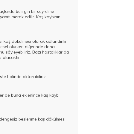
kaşlarda belirgin bir seyrelme
nıtı merak edilir. Kaş kaybının
si kaş dökülmesi olarak adlandırılır.
lgesel olurken diğerinde daha
u söyleyebiliriz. Bazı hastalıklar da
 olacaktır.
ste halinde aktarabiliriz.
mler de buna eklenince kaş kaybı
da dengesiz beslenme kaş dökülmesi