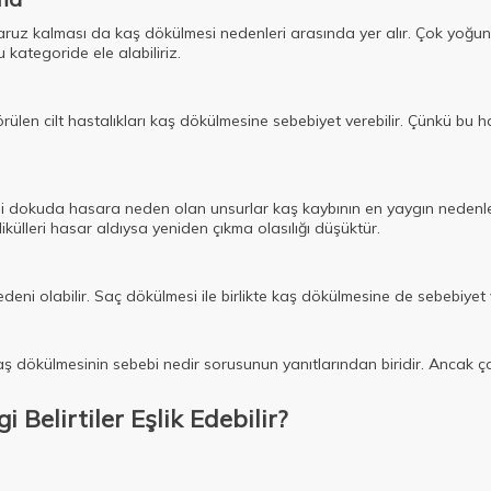
aruz kalması da kaş dökülmesi nedenleri arasında yer alır. Çok yoğun
kategoride ele alabiliriz.
ülen cilt hastalıkları kaş dökülmesine sebebiyet verebilir. Çünkü bu ha
ibi dokuda hasara neden olan unsurlar kaş kaybının en yaygın nedenler
olikülleri hasar aldıysa yeniden çıkma olasılığı düşüktür.
deni olabilir. Saç dökülmesi ile birlikte kaş dökülmesine de sebebiyet v
kaş dökülmesinin sebebi nedir sorusunun yanıtlarından biridir. Ancak
Belirtiler Eşlik Edebilir?