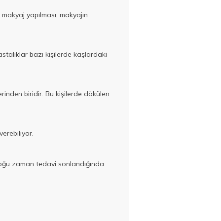
 makyaj yapılması, makyajın
stalıklar bazı kişilerde kaşlardaki
inden biridir. Bu kişilerde dökülen
erebiliyor.
 çoğu zaman tedavi sonlandığında