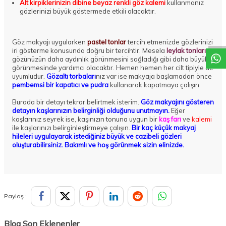
Alt kirpiklerinizin dibine beyaz renkli göz kalemi
kullanmanız
gözlerinizi büyük göstermede etkili olacaktır.
DESTEK
Göz makyajı uygularken
pastel tonlar
tercih etmenizde gözlerinizi
iri gösterme konusunda doğru bir tercihtir. Mesela
leylak tonları
gözünüzün daha aydınlık görünmesini sağladığı gibi daha büyük
görünmesinde yardımcı olacaktır. Hemen hemen her cilt tipiyle de
uyumludur.
Gözaltı torbaları
nız var ise makyaja başlamadan önce
pembemsi bir kapatıcı ve pudra
kullanarak kapatmaya çalışın.
Burada bir detayı tekrar belirtmek isterim.
Göz makyajını gösteren
detayın kaşlarınızın belirginliği olduğunu unutmayın.
Eğer
kaşlarınız seyrek ise, kaşınızın tonuna uygun bir
kaş farı
ve
kalemi
ile kaşlarınızı belirginleştirmeye çalışın.
Bir kaç küçük makyaj
hileleri uygulayarak istediğiniz büyük ve cazibeli gözleri
oluşturabilirsiniz. Bakımlı ve hoş görünmek sizin elinizde.
Paylaş :
Blog Son Eklenenler