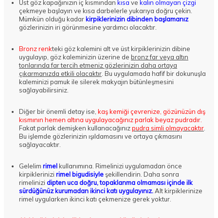
Üst göz kapağınızın iç kısmından
kısa
ve
kalın olmayan çizgi
çekmeye başlayın ve kısa darbelerle yukarıya doğru çekin.
Mümkün olduğu kadar
kirpiklerinizin dibinden başlamanız
gözlerinizin iri görünmesine yardımcı olacaktır.
Bronz renk
teki göz kalemini alt ve üst kirpiklerinizin dibine
uygulayıp, göz kaleminizin üzerine de
bronz far veya altın
tonlarında far tercih etmeniz gözlerinizin daha ortaya
çıkarmanızda etkili olacaktır
. Bu uygulamada hafif bir dokunuşla
kaleminizi pamuk ile silerek makyajın bütünleşmesini
sağlayabilirsiniz.
Diğer bir önemli detay ise,
kaş kemiği çevrenize, gözünüzün dış
kısmının hemen altına uygulayacağınız parlak beyaz pudradır.
Fakat parlak demişken kullanacağınız
pudra simli olmayacaktır
.
Bu işlemde gözlerinizin ışıldamasını ve ortaya çıkmasını
sağlayacaktır.
Gelelim
rimel
kullanımına. Rimelinizi uygulamadan önce
kirpiklerinizi
rimel bigudisiyle
şekillendirin. Daha sonra
rimelinizi
dipten uca doğru, topaklanma olmaması içinde ilk
sürdüğünüz kurumadan ikinci katı uygulayınız.
Alt kirpiklerinize
rimel uygularken ikinci katı çekmenize gerek yoktur.