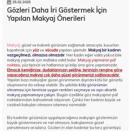
25.02.2025
Gözleri Daha İri Göstermek İçin
Yapılan Makyaj Önerileri
Makyaj
, güzel ve bakımlı görünüm sağlamak amacıyla, kusurları
kapatmak için
yüz
ve
vücuda
yapılan işlemdir.
Makyaj bir kadının
vazgeçilmezi, olmazsa olmazıdır
. Her kadın eğer vakti yoksa bile
makyaj yapmak için mutlaka vakit bulur.
Makyaj yapmanın püf
noktası,
yüz tipinizi ve hatlarınızı iyi bilip ona göre yapmanızdır.
Elmacık kemiğinize, dudaklarınızın şekline, teninizin rengine göre
yapacağınız makyaj çok daha güzel görünmenizi sağlayacaktır
.
Yapılan bazı makyajlar güzel görünmenin dışında kötü bir görüntü
oluşmasına da sebep olabilir. Bu şekilde
kötü görünümün
olmaması için teninize uygun renkleri seçmeye ve aşırı abartılı
makyaj yapmamaya çalışın.
Bugün özellikle göz makyajının püf
noktalarından bahsetmek istiyorum. Çünkü her kadının büyük ve
cazibeli bakışları olmasını istemesi normaldir.
Biz kadınlar gözümüze uygulayacağımız makyajın gözlerimizin
büyük göstermesini ve net olmasını, bakışlarımızı güzel
yansıtmasını arzularız. Gözleri iri olan kadınlar bu tarz görüntüyü