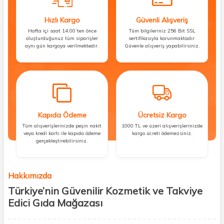
Hızlı Kargo
Güvenli Alışveriş
Hafta içi saat 14:00’ten önce
Tüm bilgileriniz 256 Bit SSL
oluşturduğunuz tüm siparişler
sertifikasıyla korunmaktadır.
aynı gün kargoya verilmektedir.
Güvenle alışveriş yapabilirsiniz.
Kapıda Ödeme
Ücretsiz Kargo
Tüm alışverişlerinizde peşin nakit
1000 TL ve üzeri alışverişlerinizde
veya kredi kartı ile kapıda ödeme
kargo ücreti ödemezsiniz.
gerçekleştirebilirsiniz.
Hakkımızda
Türkiye’nin Güvenilir Kozmetik ve Takviye
Edici Gıda Mağazası
Güzellik, sağlık ve iyi hissetmek herkesin hakkı! Biz de bu vizyonla, hem