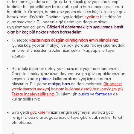
elde etmek için daha az uğraşırken, küçük göz yapısına sahip
kadınlar bu görsellik için biraz daha çaba harcamak durumunda
kalabilirler. Örneğin, benim göz yapım oldukça küçük, kısık ve göz
kapaklarım düşüktür. Gözüme uyguladığım
eyeliner
bile düzgün
durmamaktadır. Bu nedenle gözlerim için doğru makyajı
uygulamaya çalışırım.
Gözleri iri göstermek için uygulaması basit
olan bir kaç püf noktasından bahsedelim:
İlk etapta
kaşlarınızın düzgün alındığından emin olmalısınız
.
Çünkü kaş, yapılan makyajı ve bakışlardaki ifadeyi çıkarmadaki
en önemli unsurdur.
Gözlerinizin şeklini kaş yapısı ortaya
çıkartır
.
Buradaki diğer bir detay, yüzünüzü makyaja hazırlamanızdır.
Öncelikle makyajınız uzun dayanması için göz kapaklarınızdan
kaşınıza kadar
primer
kullanarak makyaj için astarınızı
oluşturun. Bu işleme
makyaj bazı
da denilmektedir.
Bir önceki
yazılarımızda makyaj bazının kullanım detaylarını paylaşmıştık.
Tekrar inceleyebilirsinz.
Bu işlem işin
pudra
ve
fonteden
de
kullanabilirsiniz.
Sıra geldi
göz kalemi
nizin rengini seçmeye. Burada göz
renginizi baz alarak gözünüzü ortaya çıkaracak renkler tercih
etmelisiniz.