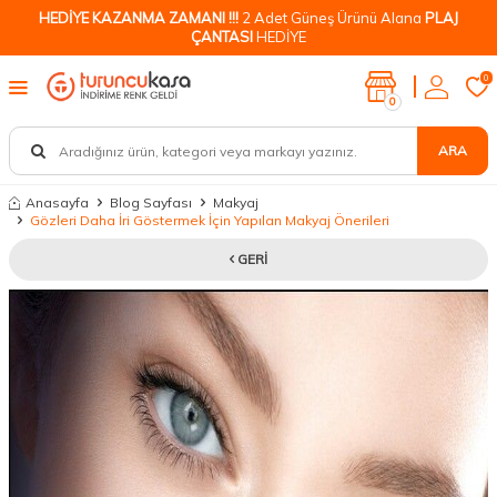
HEDİYE KAZANMA ZAMANI !!!
2 Adet Güneş Ürünü Alana
PLAJ
ÇANTASI
HEDİYE
0
0
ARA
Anasayfa
Blog Sayfası
Makyaj
Gözleri Daha İri Göstermek İçin Yapılan Makyaj Önerileri
GERI