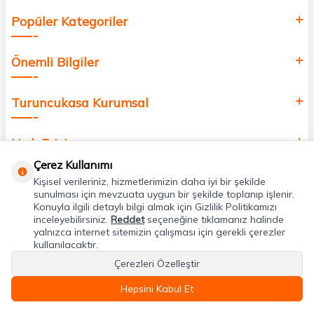
Popüler Kategoriler
Önemli Bilgiler
Turuncukasa Kurumsal
Hızlı Erişim
Çerez Kullanımı
Kişisel verileriniz, hizmetlerimizin daha iyi bir şekilde
Uygulamalarımız
sunulması için mevzuata uygun bir şekilde toplanıp işlenir.
Konuyla ilgili detaylı bilgi almak için Gizlilik Politikamızı
inceleyebilirsiniz.
Reddet
seçeneğine tıklamanız halinde
Adres & İletişim
yalnızca internet sitemizin çalışması için gerekli çerezler
kullanılacaktır.
Çerezleri Özelleştir
Hepsini Kabul Et