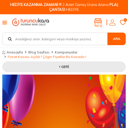
HEDİYE KAZANMA ZAMANI !!!
2 Adet Güneş Ürünü Alana
PLAJ
ÇANTASI
HEDİYE
0
0
ARA
Anasayfa
Blog Sayfası
Kampanyalar
Fırsat Kasası Açıldı ! Çılgın Fiyatlar Bu Kasada !
GERI