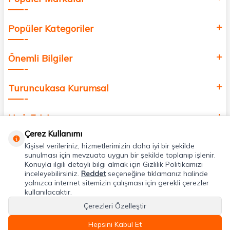
Popüler Kategoriler
Önemli Bilgiler
Turuncukasa Kurumsal
Hızlı Erişim
Çerez Kullanımı
Kişisel verileriniz, hizmetlerimizin daha iyi bir şekilde
Uygulamalarımız
sunulması için mevzuata uygun bir şekilde toplanıp işlenir.
Konuyla ilgili detaylı bilgi almak için Gizlilik Politikamızı
inceleyebilirsiniz.
Reddet
seçeneğine tıklamanız halinde
Adres & İletişim
yalnızca internet sitemizin çalışması için gerekli çerezler
kullanılacaktır.
Çerezleri Özelleştir
Hepsini Kabul Et