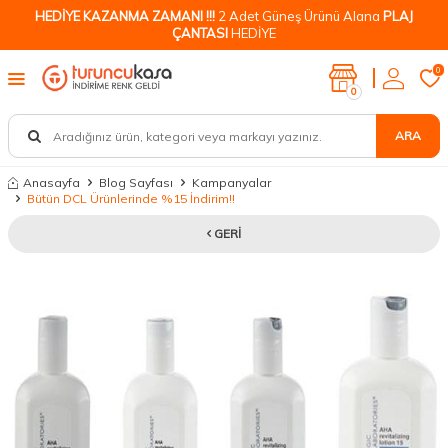
HEDİYE KAZANMA ZAMANI !!!
2 Adet Güneş Ürünü Alana
PLAJ
ÇANTASI
HEDİYE
0
0
ARA
Anasayfa
Blog Sayfası
Kampanyalar
Bütün DCL Ürünlerinde %15 İndirim!!
GERI